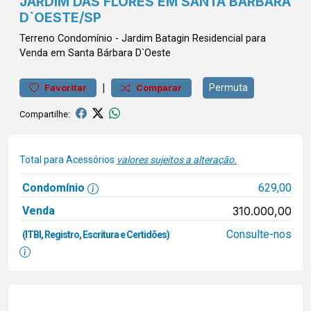
JARDIM DAS FLORES EM SANTA BÁRBARA
D`OESTE/SP
Terreno
Condomínio
-
Jardim Batagin
Residencial para
Venda em Santa Bárbara D`Oeste
|
Permuta
Favoritar
Comparar
Compartilhe:
Total para Acessórios
valores sujeitos a alteração.
Condomínio
629,00
Venda
310.000,00
Consulte-nos
(ITBI, Registro, Escritura e Certidões)