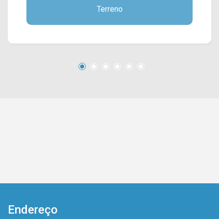
Terreno
Rod. Luiz de Queiroz. Esta região conta com
restaurantes Dona Maria e Sonabrasa, campo de
futebol, farmácia Drogal, praças, padarias e
escola Neuza Maria Nazatto. Entre em contato
com a equipe da Arbix Imóveis e agende a sua
visita!! WhatsApp e Telefone: (19) 3475-4546
ARBIX IMÓVEIS - Presente em cada mudança!
Endereço