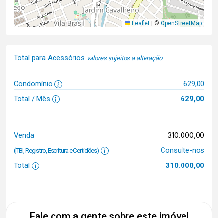
Leaflet
|
©
OpenStreetMap
Total para Acessórios
valores sujeitos a alteração.
Condomínio
629,00
Total / Mês
629,00
310.000,00
Venda
Consulte-nos
(ITBI, Registro, Escritura e Certidões)
Total
310.000,00
Fale com a gente sobre este imóvel