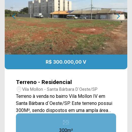
R$ 300.000,00 V
Terreno - Residencial
Vila Mollon - Santa Bárbara D`Oeste/SP
Terreno à venda no bairro Vila Mollon IV em
Santa Bárbara d`Oeste/SP. Este terreno possui
300M², sendo dispostos em uma ampla área
plana e com calçada, estando ao lado da
rodovia. Localizado próximo à Av. Juscelino k.
300m²
de Oliveira, Av. Iacanga, Av. Giaconda Cibin e