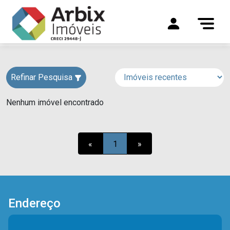
Refinar Pesquisa
Nenhum imóvel encontrado
«
1
»
Endereço