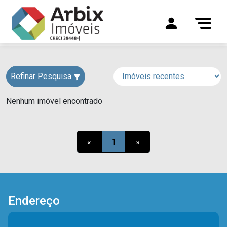
Refinar Pesquisa
Nenhum imóvel encontrado
«
1
»
Endereço