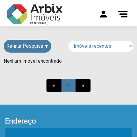
Refinar Pesquisa
Nenhum imóvel encontrado
«
1
»
Endereço