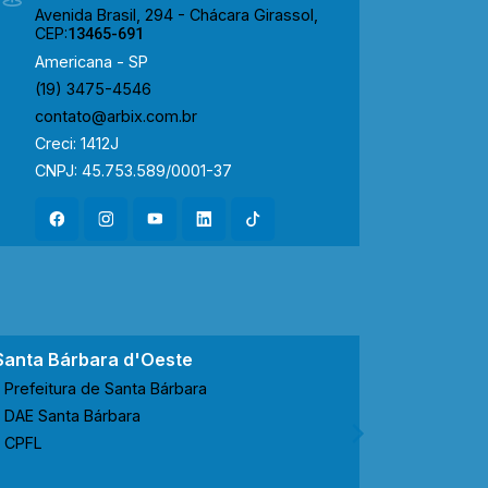
Avenida Brasil, 294 - Chácara Girassol,
CEP:
13465-691
Americana - SP
(19) 3475-4546
contato@arbix.com.br
Creci: 1412J
CNPJ: 45.753.589/0001-37
Santa Bárbara d'Oeste
Nova Ode
Prefeitura de Santa Bárbara
Prefeitur
DAE Santa Bárbara
CODEN No
CPFL
CPFL