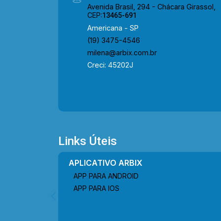
Avenida Brasil, 294 - Chácara Girassol,
CEP:
13465-691
Americana - SP
(19) 3475-4546
milena@arbix.com.br
Creci: 45202J
Links Úteis
APLICATIVO ARBIX
APP PARA ANDROID
APP PARA IOS