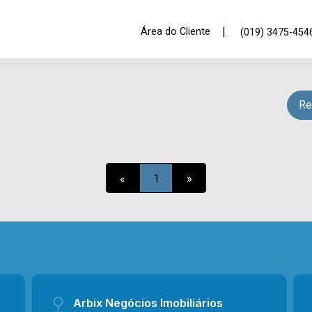
|
Área do Cliente
(019) 3475-454
Re
«
1
»
Arbix Negócios Imobiliários