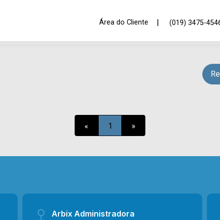
|
Área do Cliente
(019) 3475-454
Re
«
1
»
Arbix Administradora