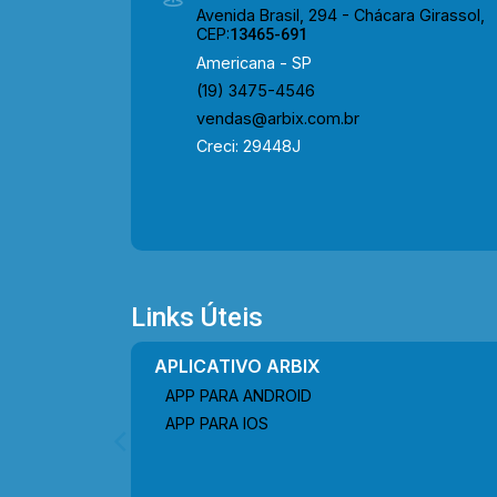
Avenida Brasil, 294 - Chácara Girassol,
CEP:
13465-691
Americana - SP
(19) 3475-4546
vendas@arbix.com.br
Creci: 29448J
Links Úteis
APLICATIVO ARBIX
APP PARA ANDROID
APP PARA IOS