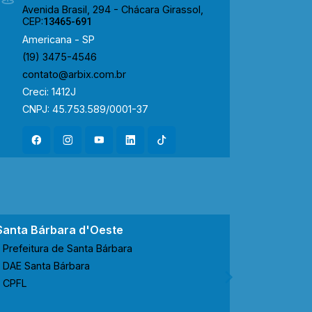
Avenida Brasil, 294 - Chácara Girassol,
CEP:
13465-691
Americana - SP
(19) 3475-4546
contato@arbix.com.br
Creci: 1412J
CNPJ: 45.753.589/0001-37
Santa Bárbara d'Oeste
Nova Ode
Prefeitura de Santa Bárbara
Prefeitur
DAE Santa Bárbara
CODEN No
CPFL
CPFL