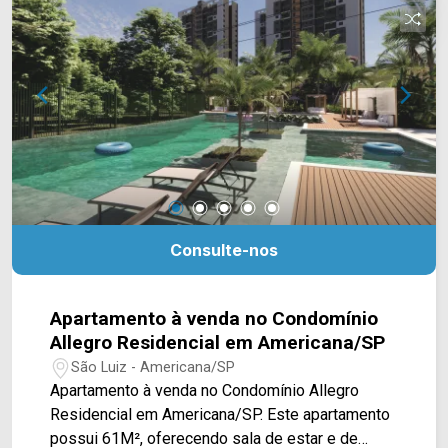
Holy Cook, hamburgueria Buns, cantina Brenda Di
Piave, supermercado São Vicente, academia,
postos de combustível, Senac, Instituto
Salesiano Dom Bosco, escola João XXIII,
hospitais e Sam`s Club. Entre em contato com a
equipe da Arbix Imóveis e agende a sua visita!!
WhatsApp e Telefone: (19) 3475-4546 ARBIX
IMÓVEIS - Presente em cada mudança!
Consulte-nos
Apartamento à venda no Condomínio
Allegro Residencial em Americana/SP
São Luiz - Americana/SP
Apartamento à venda no Condomínio Allegro
Residencial em Americana/SP. Este apartamento
possui 61M², oferecendo sala de estar e de