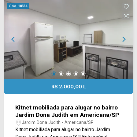
academia, brinquedoteca e MarketStore
Cód.
10554
Condomínio está próximo à Av Carmine Feola
com Rua Vitoria Furlan. Esta região conta
supermercado , farmácias, posto de combustível
e vários outros comércios. Entre em contato com
a equipe da Arbix Imóveis e agende a sua visita!!
WhatsApp e Telefone: (19) 3475-4546 ARBIX
IMÓVEIS - Presente em cada mudança!
R$ 2.000,00 L
Kitnet mobiliada para alugar no bairro
Jardim Dona Judith em Americana/SP
Jardim Dona Judith - Americana/SP
Kitnet mobiliada para alugar no bairro Jardim
Dona Judith em Americana/SP. Este imóvel