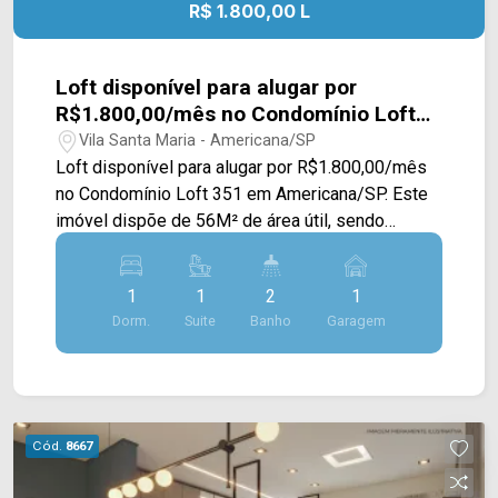
R$ 1.800,00 L
Loft disponível para alugar por
R$1.800,00/mês no Condomínio Loft
351 em Americana/SP
Vila Santa Maria - Americana/SP
Loft disponível para alugar por R$1.800,00/mês
no Condomínio Loft 351 em Americana/SP. Este
imóvel dispõe de 56M² de área útil, sendo
distribuído em sala de estar e de jantar com pé
direito alto, e integradas com a cozinha,
1
1
2
1
mezanino com quarto e uma área de serviço. > 01
Dorm.
Suite
Banho
Garagem
suíte; > 02 banheiros, sendo 01 lavabo; > 01 vaga
de garagem. *Itens de decoração meramente
ilustrativos. Localizado no bairro Vila Santa Maria,
este condomínio está próximo à Av. Europa, Av.
São Jerônimo, Av. 09 de Julho, Av. bandeirantes e
Cód.
8667
Av. Rafael Vitta, contém fácil acesso ao Centro.
Esta região conta com escola Prof. Alcindo