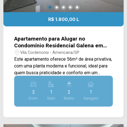
R$ 1.800,00 L
Apartamento para Alugar no
Condomínio Residencial Galena em
Americana/SP
Vila Cordenonsi - Americana/SP
Este apartamento oferece 56m² de área privativa,
com uma planta moderna e funcional, ideal para
quem busca praticidade e conforto em um
empreendimento novo, todo em piso porcelanato
em sua primeira locação. A área social conta com
2
1
2
1
sala de estar e jantar integradas à cozinha,
Dorm.
Suite
Banho
Garagem
criando um ambiente bem distribuído e
conectado à varanda que é toda fechada de vidro,
que proporciona mais ventilação e luminosidade
aos espaços. Na área íntima, o imóvel dispõe de