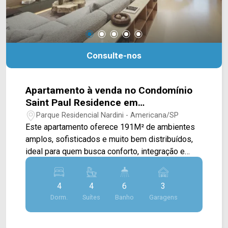
Consulte-nos
Apartamento à venda no Condomínio
Saint Paul Residence em
Americana/SP
Parque Residencial Nardini - Americana/SP
Este apartamento oferece 191M² de ambientes
amplos, sofisticados e muito bem distribuídos,
ideal para quem busca conforto, integração e
praticidade em uma localização privilegiada. A
área social conta com ampla sala de estar e sala
4
4
6
3
de jantar integradas, conectadas à sacada
Dorm.
Suítes
Banho
Garagens
gourmet, criando um ambiente elegante e
perfeito para receber convidados com conforto e
funcionalidade. A integração entre os espaços