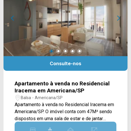
Soares do Nascimento, supermercados Itália e
Pague Menos, farmácias, Restaurante do Mineiro
e Shopping Welcome Center. Entre em contato
com a equipe da Arbix Imóveis e agende a sua
visita!! WhatsApp e Telefone: (19) 3475-4546
ARBIX IMÓVEIS - Presente em cada mudança!
Consulte-nos
Apartamento à venda no Residencial
Iracema em Americana/SP
Balsa - Americana/SP
Apartamento à venda no Residencial Iracema em
Americana/SP. O imóvel conta com 47M² sendo
dispostos em uma sala de estar e de jantar
integradas a uma ampla cozinha conectada com a