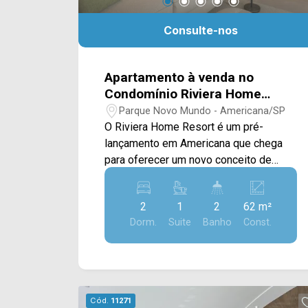
Consulte-nos
Apartamento à venda no
Condomínio Riviera Home
Resort em Americana/SP
Parque Novo Mundo - Americana/SP
O Riviera Home Resort é um pré-
lançamento em Americana que chega
para oferecer um novo conceito de
moradia, unindo conforto,
funcionalidade e qualidade de vida em
2
1
2
62 m²
um condomínio com conceito Home
Dorm.
Suite
Banho
Const.
Resort. O empreendimento conta com
apartamentos de 62M², 65M² e 75M²,
projetados para atender diferentes
perfis de moradores, desde casais e
pequenas famílias até quem busca
Cód.
11271