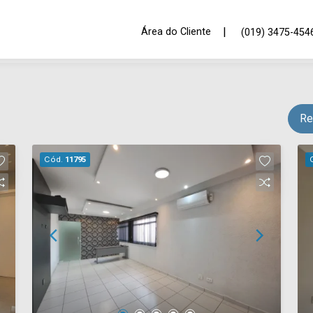
|
Área do Cliente
(019) 3475-454
Re
Cód.
11795