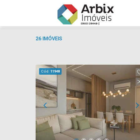
26 IMÓVEIS
Cód.
11948