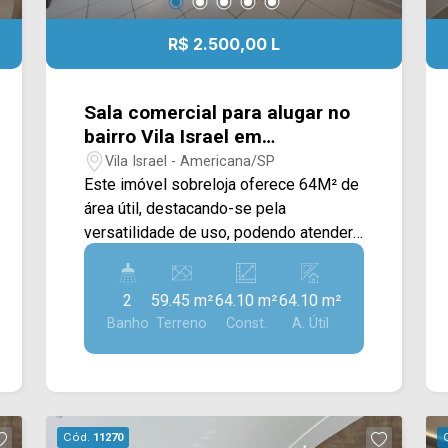
R$ 2.500,00 L
Sala comercial para alugar no
bairro Vila Israel em
Americana/SP
Vila Israel - Americana/SP
Este imóvel sobreloja oferece 64M² de
área útil, destacando-se pela
versatilidade de uso, podendo atender
tanto fins comerciais quanto
residenciais. Uma excelente
2
59.45 m²
64.10 m²
64.10 m²
oportunidade para profissionais,
Banho
Terreno
Const.
A. Útil
investidores ou pessoas que buscam
um espaço funcional em uma
localização estratégica da cidade.
Atualmente, o imóvel está distribuído
em 03 cômodos privativos,
Cód.
11270