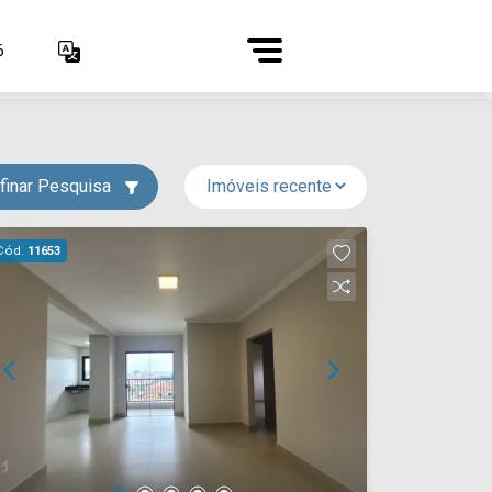
6
finar Pesquisa
Cód.
11653