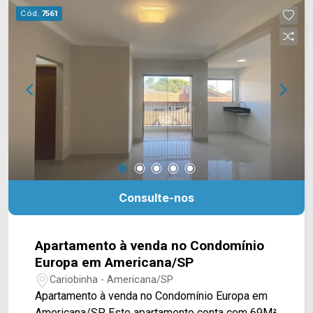
fácil acesso ao Centro. Esta região conta com
Cód.
7561
escola Prof. Alcindo Soares do Nascimento,
supermercados Itália e Pague Menos, farmácias,
Restaurante do Mineiro e Shopping Welcome
Center. Entre em contato com a equipe da Arbix
Imóveis e agende a sua visita!! WhatsApp e
Telefone: (19) 3475-4546 ARBIX IMÓVEIS -
Presente em cada mudança!
Consulte-nos
Apartamento à venda no Condomínio
Europa em Americana/SP
Cariobinha - Americana/SP
Apartamento à venda no Condomínio Europa em
Americana/SP. Este apartamento conta com 69M²