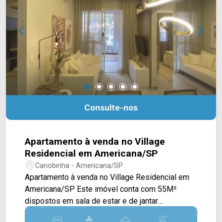
Restaurante do Mineiro e Shopping Welcome
Center. Entre em contato com a equipe da Arbix
Imóveis e agende a sua visita!! WhatsApp e
Telefone: (19) 3475-4546 ARBIX IMÓVEIS -
Presente em cada mudança!
Consulte-nos
Apartamento à venda no Village
Residencial em Americana/SP
Cariobinha - Americana/SP
Apartamento à venda no Village Residencial em
Americana/SP Este imóvel conta com 55M²
dispostos em sala de estar e de jantar
integradas, varanda gourmet, cozinha e área de