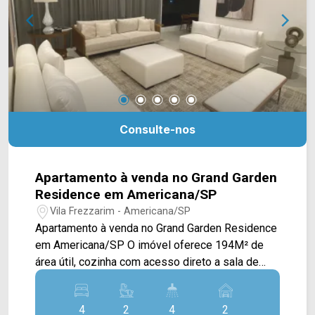
Unimed, Clube do Bosque e fácil acesso ao
Centro. *Esta é uma unidade decorada do
lançamento Signa Residence, móveis e imagens
meramente ilustrativas. Visite agora o decorado
com um corretor Arbix Imóveis: WhatsApp e
Telefone Arbix: (19) 3475-4546 ARBIX IMÓVEIS -
Presente em +1 lançamento!
Consulte-nos
Apartamento à venda no Grand Garden
Residence em Americana/SP
Vila Frezzarim - Americana/SP
Apartamento à venda no Grand Garden Residence
em Americana/SP O imóvel oferece 194M² de
área útil, cozinha com acesso direto a sala de
jantar, sala de estar e living. O imóvel também é
composto por uma area de lazer completa, com
4
2
4
2
golf virtual, piscina, espaço fitness e gourmet, e