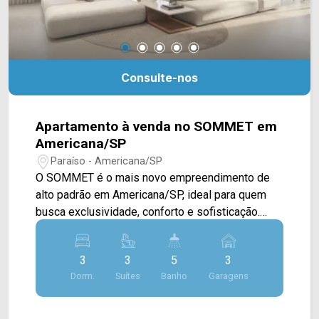
Consulte-nos
Apartamento à venda no SOMMET em
Americana/SP
Paraíso - Americana/SP
O SOMMET é o mais novo empreendimento de
alto padrão em Americana/SP, ideal para quem
busca exclusividade, conforto e sofisticação.
Localizado em uma região nobre da cidade, o
SOMMET se destaca por sua arquitetura
3
3
5
3
moderna e acabamentos de altíssimo nível,
Dorm.
Suítes
Banho
Garagens
sendo uma verdadeira referência no mercado
imobiliário da região. Com plantas inteligentes e
espaços projetados para oferecer funcionalidade