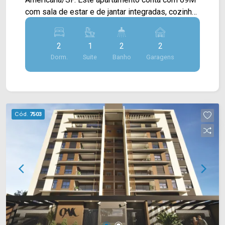
com sala de estar e de jantar integradas, cozinha
tipo americano, sacada com vista livre e área de
serviço. > 02 quartos, sendo 01 suíte; > 02
2
1
2
2
banheiros, sendo 01 social; > 02 vagas de
Dorm.
Suite
Banho
Garagens
garagem. Localizado no bairro Cariobinha, este
condomínio está próximo à Av. Lírio Correa, Av.
Europa, Av. do Compositor, Av. da Saudade e Av.
Antônio Pinto Duarte. Esta região conta com
escola Silvino José de Oliveira, supermercado
Cód.
7503
Delta, restaurantes e praças. Entre em contato
com a equipe da Arbix Imóveis e agende a sua
visita!! WhatsApp e Telefone: (19) 3475-4546
ARBIX IMÓVEIS - Presente em cada mudança!