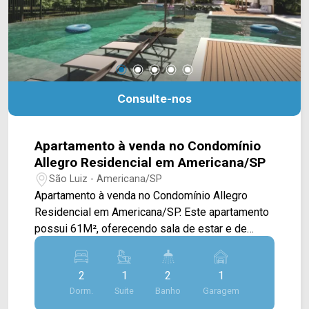
hospitais e Sam`s Club. Entre em contato com a
equipe da Arbix Imóveis e agende a sua visita!!
WhatsApp e Telefone: (19) 3475-4546 ARBIX
IMÓVEIS - Presente em cada mudança!
Consulte-nos
Apartamento à venda no Condomínio
Allegro Residencial em Americana/SP
São Luiz - Americana/SP
Apartamento à venda no Condomínio Allegro
Residencial em Americana/SP. Este apartamento
possui 61M², oferecendo sala de estar e de
jantar integradas com a cozinha, sacada com
vista livre e área de serviço. > 02 quartos, sendo
2
1
2
1
01 suíte; > 02 banheiros, sendo 01 social; > 01
Dorm.
Suite
Banho
Garagem
vaga de garagem. Localizado no bairro São Luiz,