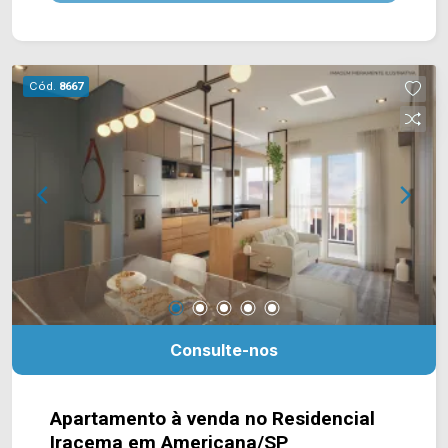
este condomínio está próximo à Av. Unitika, Av.
Joaquim Boer, Rua Paolo Dell` Agnese, Rua São
Vito, Av. Antônio Pinto Duarte e Rod. Anhanguera.
Esta região conta com faculdade FAM, praças,
Cód.
8667
supermercados Falcão e Pérola, escola Prof.
Constantino Augusto Pinke e restaurante
Gordino`s. Entre em contato com a equipe da
Arbix Imóveis e agende a sua visita!! WhatsApp
e Telefone: (19) 3475-4546 ARBIX IMÓVEIS -
Presente em cada mudança!
Consulte-nos
Apartamento à venda no Residencial
Iracema em Americana/SP