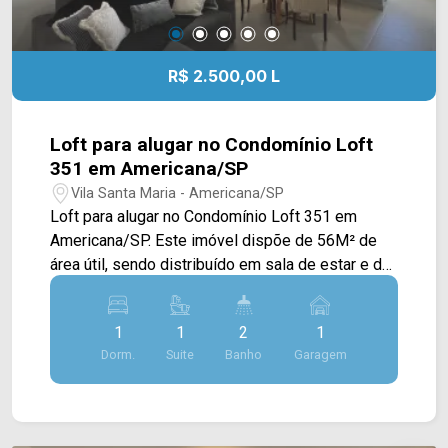
R$ 2.500,00 L
Loft para alugar no Condomínio Loft
351 em Americana/SP
Vila Santa Maria - Americana/SP
Loft para alugar no Condomínio Loft 351 em
Americana/SP. Este imóvel dispõe de 56M² de
área útil, sendo distribuído em sala de estar e de
jantar com pé direito alto, e integradas com a
cozinha, mezanino com quarto e uma área de
1
1
2
1
serviço. > 01 suíte; > 02 banheiros, sendo 01
Dorm.
Suite
Banho
Garagem
lavabo; > 01 vaga de garagem. Localizado no
bairro Vila Santa Maria, este condomínio está
próximo à Av. Europa, Av. São Jerônimo, Av. 09 de
Julho, Av. bandeirantes e Av. Rafael Vitta, contém