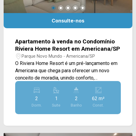
Consulte-nos
Apartamento à venda no Condomínio
Riviera Home Resort em Americana/SP
Parque Novo Mundo - Americana/SP
O Riviera Home Resort é um pré-lançamento em
Americana que chega para oferecer um novo
conceito de moradia, unindo conforto,
funcionalidade e qualidade de vida em um
condomínio com conceito Home Resort. O
2
1
2
62 m²
empreendimento conta com apartamentos de
Dorm.
Suite
Banho
Const.
62M², 65M² e 75M², projetados para atender
diferentes perfis de moradores, desde casais e
pequenas famílias até quem busca mais espaço
para viver com conforto. As plantas foram