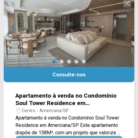
garagem. Localizado no bairro Cariobinha, este
condomínio está próximo à Av. Lírio Correa, Av.
Europa, Av. do Compositor, Av. da Saudade e Av.
Antônio Pinto Duarte. Esta região conta com
escola Silvino José de Oliveira, supermercado
Delta, restaurantes e praças. Entre em contato
com a equipe da Arbix Imóveis e agende a sua
visita!! WhatsApp e Telefone: 19 3475-4546
ARBIX IMÓVEIS - Presente em cada mudança!
Consulte-nos
Apartamento à venda no Condomínio
Soul Tower Residence em
Americana/SP
Centro - Americana/SP
Apartamento à venda no Condomínio Soul Tower
Residence em Americana/SP. Este apartamento
dispõe de 158M², com um projeto que valoriza a