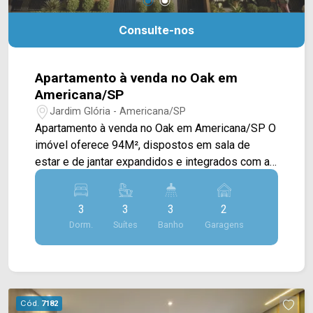
Consulte-nos
Apartamento à venda no Oak em
Americana/SP
Jardim Glória - Americana/SP
Apartamento à venda no Oak em Americana/SP O
imóvel oferece 94M², dispostos em sala de
estar e de jantar expandidos e integrados com a
cozinha, varanda com área gourmet e área de
serviço. > 03 quartos, sendo 01 suíte; > 03
3
3
3
2
banheiros, sendo 01 lavabo e 01 banheiro social;
Dorm.
Suítes
Banho
Garagens
> 02 vagas de garagem. Localizado no coração
do cenário urbano de Americana, este
apartamento está próximo a Av. Brasil, Sam`s
Club e ao parque ecológico, além de proporcionar
fácil acesso as principais rodovias como a
Cód.
7182
Anhanguera e a Bandeirantes. *Este apartamento