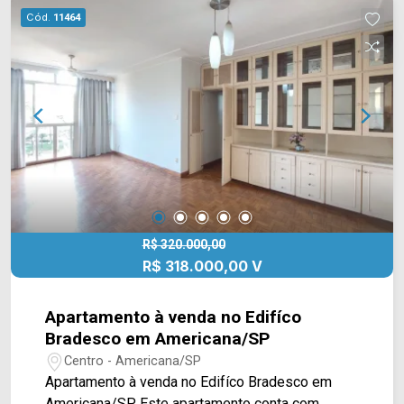
momentos de lazer e convivência. > 02 quartos,
Cód.
11464
sendo 01 suíte; > 02 banheiros, sendo 01 social;
> 01 vaga de garagem. *Aceita financiamento.
Localizado no bairro Balneário Salto Grande, este
condomínio está próximo à Av. Heitor Siqueira,
Av. José Cordenonsi e com fácil acesso à Rod.
Anhanguera, facilitando a mobilidade, inclusive
para a cidade de Nova Odessa. A região conta
com conveniências como aeroporto, a Padaria
Mombuca e a Pizzaria Di Madri, proporcionando
praticidade no dia a dia. Entre em contato com a
equipe da Arbix Imóveis e agende a sua visita!!
R$ 320.000,00
R$ 318.000,00 V
WhatsApp e Telefone: (19) 3475-4546 ARBIX
IMÓVEIS - Presente em cada mudança!
Apartamento à venda no Edifíco
Bradesco em Americana/SP
Centro - Americana/SP
Apartamento à venda no Edifíco Bradesco em
Americana/SP. Este apartamento conta com