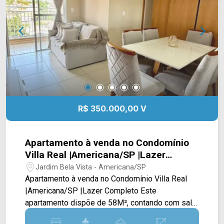
e agende a sua visita!! WhatsApp e Telefone:
(19) 3475-4546 ARBIX IMÓVEIS - Presente em
cada mudança!
R$ 350.000,00 V
Apartamento à venda no Condomínio
Villa Real |Americana/SP |Lazer
Completo
Jardim Bela Vista - Americana/SP
Apartamento à venda no Condomínio Villa Real
|Americana/SP |Lazer Completo Este
apartamento dispõe de 58M², contando com sala
de estar e de jantar integradas, cozinha toda