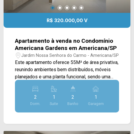
R$ 320.000,00 V
Apartamento à venda no Condomínio
Americana Gardens em Americana/SP
Jardim Nossa Senhora do Carmo - Americana/SP
Este apartamento oferece 55M² de área privativa,
reunindo ambientes bem distribuídos, móveis
planejados e uma planta funcional, sendo uma
excelente opção para quem busca conforto,
praticidade e qualidade de vida. A área social
2
1
2
1
conta com sala de estar e sala de jantar
Dorm.
Suite
Banho
Garagem
integradas, criando um ambiente aconchegante e
agradável para o convívio da família. A cozinha é
totalmente planejada e conectada à área de
serviço, proporcionando mais organização,