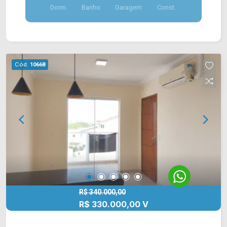
Dorm.
Banho
Garagem
Const.
vista livre. > 02 quartos com armários, sendo 01
com cama box sem colchão; > 01 banheiro social;
> 01 vaga de garagem. Localizado no bairro Vila
Omar, este condomínio está próximo à Av. Santa
Barbara, Av. Campos Sales, Av. da Amizade e Av.
Cód.
10668
Rafael Vitta, contém fácil acesso a Av. Europa, Av.
Brasil e ao Centro. Esta região conta com padaria
Ouro Branco, restaurante O Tropeiro, hospital
Samaritano, pizzaria Brasil, escola Maria José de
Mattos e faculdade Fatec. Entre em contato com
a equipe da Arbix Imóveis e agende a sua visita!!
WhatsApp e Telefone: (19) 3475-4546 ARBIX
IMÓVEIS - Presente em cada mudança!
R$ 340.000,00
R$ 330.000,00 V