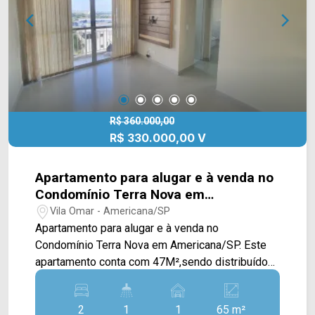
(19) 3475-4546 ARBIX IMÓVEIS - Presente em
cada mudança!
R$ 360.000,00
R$ 330.000,00 V
Apartamento para alugar e à venda no
Condomínio Terra Nova em
Americana/SP
Vila Omar - Americana/SP
Apartamento para alugar e à venda no
Condomínio Terra Nova em Americana/SP. Este
apartamento conta com 47M²,sendo distribuídos
em sala de estar e de jantar integradas, cozinha
planejada com cooktop, exaustor, forno elétrico e
2
1
1
65 m²
conectada com a área de serviço, e sacada com