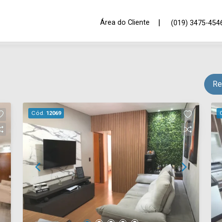
|
Área do Cliente
(019) 3475-454
Re
Cód.
12069