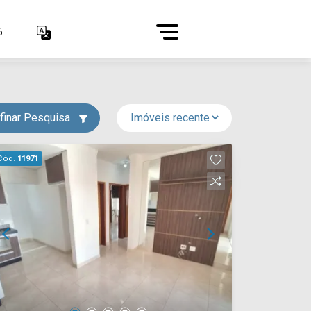
6
finar Pesquisa
Cód.
11971