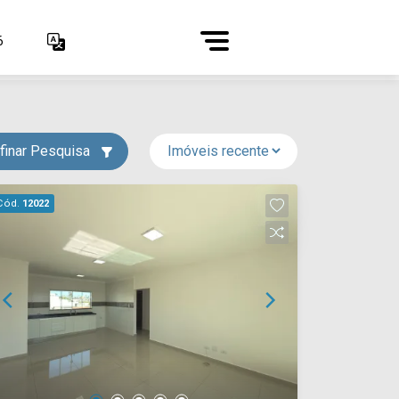
6
finar Pesquisa
Cód.
12022