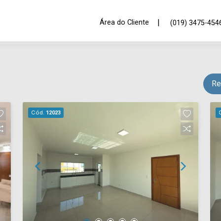
|
Área do Cliente
(019) 3475-454
Re
Cód.
12023