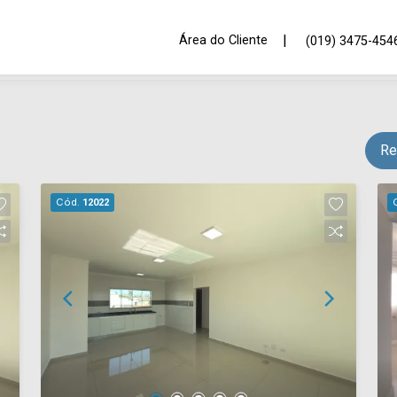
|
Área do Cliente
(019) 3475-454
Re
Cód.
12022