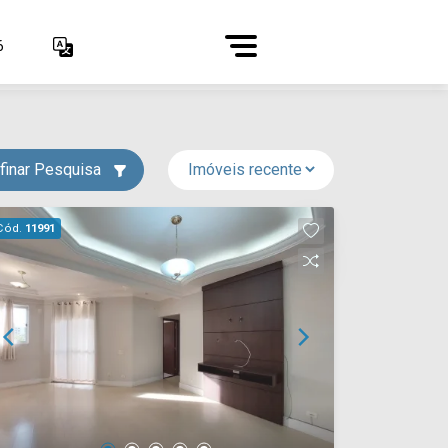
6
finar Pesquisa
Cód.
11991