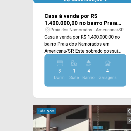
Casa à venda por R$
1.400.000,00 no bairro Praia
dos Namorados em
Praia dos Namorados - Americana/SP
Americana/SP
Casa à venda por R$ 1.400.000,00 no
bairro Praia dos Namorados em
Americana/SP. Este sobrado possui
560M² de terreno e 273M² de
construção, oferecendo ampla sala de
3
1
4
4
estar e de jantar integradas, cozinha
Dorm.
Suite
Banho
Garagens
planejada, despensa, espaço gourmet
com churrasqueira, piscina, quintal
extenso e gramado, e área de serviço
com portas em blindex. > 03 quartos,
sendo 01 suíte; > 04 banheiros, sendo
Cód.
9708
01 social, 01 externo e 01 lavabo; > 04
vagas de garagem. Localizado próximo
à Av. Comendador Thomáz Fortunato e