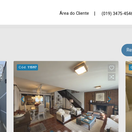
|
Área do Cliente
(019) 3475-454
Re
Cód.
11597