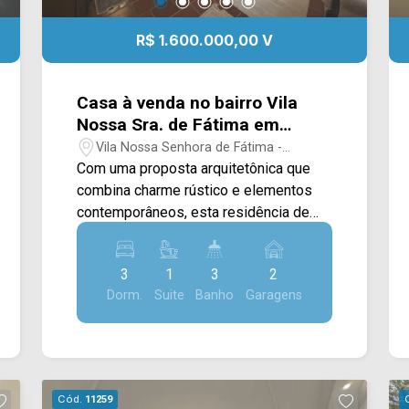
R$ 1.600.000,00 V
Casa à venda no bairro Vila
Nossa Sra. de Fátima em
Americana/SP
Vila Nossa Senhora de Fátima -
Americana/SP
Com uma proposta arquitetônica que
combina charme rústico e elementos
contemporâneos, esta residência de
alto padrão oferece ambientes
acolhedores, amplos e integrados,
3
1
3
2
proporcionando uma experiência única
Dorm.
Suite
Banho
Garagens
de conforto e sofisticação. São 433M²
de terreno e 239M² de construção
cuidadosamente distribuídos para
valorizar convivência, lazer e bem-
estar. A área interna dispõe de ampla
Cód.
11259