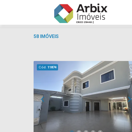
58 IMÓVEIS
Cód.
11874