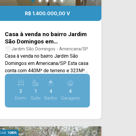
R$ 1.400.000,00 V
Casa à venda no bairro Jardim
São Domingos em
Americana/SP
Jardim São Domingos - Americana/SP
Casa à venda no bairro Jardim São
Domingos em Americana/SP. Esta casa
conta com 440M² de terreno e 323M²
de construção, apresentando um
projeto amplo e sofisticado, com
3
1
4
4
excelente integração entre os
Dorm.
Suite
Banho
Garagens
ambientes e acabamento de qualidade.
A área interna dispõe de sala de estar e
de jantar integradas, proporcionando um
espaço elegante e acolhedor, além de
cozinha totalmente planejada com
Cód.
10835