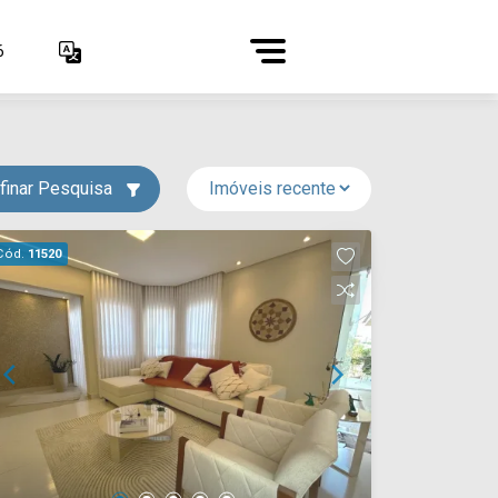
6
finar Pesquisa
Cód.
11520