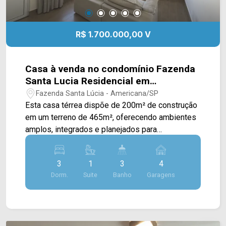
R$ 1.700.000,00 V
Casa à venda no condomínio Fazenda
Santa Lucia Residencial em
Americana/SP
Fazenda Santa Lúcia - Americana/SP
Esta casa térrea dispõe de 200m² de construção
em um terreno de 465m², oferecendo ambientes
amplos, integrados e planejados para
proporcionar conforto, privacidade e praticidade
em todos os momentos. A área social se destaca
3
1
3
4
pela integração entre sala de estar, sala de jantar
Dorm.
Suite
Banho
Garagens
e cozinha planejada e equipada, criando um
ambiente acolhedor para o convívio e para
receber. A área externa conta com piscina
aquecida e tratada por sistema de ionização,