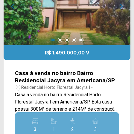
supermercado São Vicente, escola infantil
Aladdin, padarias e restaurantes. Entre em
contato com a equipe da Arbix Imóveis e agende
a sua visita!! WhatsApp e Telefone: (19) 3475-
4546 ARBIX IMÓVEIS - Presente em cada
mudança!
R$ 1.490.000,00 V
Casa à venda no bairro Bairro
Residencial Jacyra em Americana/SP
Residencial Horto Florestal Jacyra I -
Americana/SP
Casa à venda no bairro Residencial Horto
Florestal Jacyra I em Americana/SP. Esta casa
possui 300M² de terreno e 214M² de construção,
contando com ampla sala de estar e de jantar
com pé direito alto, estando integradas com a
3
1
2
3
cozinha toda planejada, extenso quintal toda