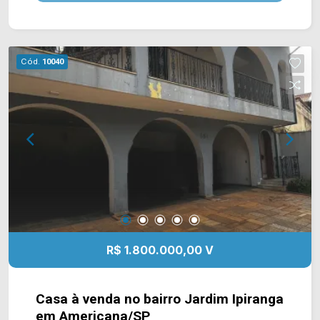
lazer contém espaço gourmet com churrasqueira
e bancada, piscina com cascata e casa de
máquinas. > 03 quartos, sendo 01 suíte; > 04
banheiros sendo 01 social, 01 lavabo e 01
Cód.
10040
externo; > 05 vagas de garagem, sendo 02
cobertas. *Aceita permuta. *Aceita financiamento.
Localizado próximo à Av. Giaconda Cibin, Av.
Iacanga, Av. de Cillo, Av. Padre João Baldan e
Rod. Luiz de Queiroz. Esta região conta com
padaria Mister Pan, restaurante On The Beach,
academia Skyfit e supermercado São Vicente.
Entre em contato com a equipe da Arbix Imóveis
e agende a sua visita!! WhatsApp e Telefone:
(19) 3475-4546 ARBIX IMÓVEIS - Presente em
cada mudança!
R$ 1.800.000,00 V
Casa à venda no bairro Jardim Ipiranga
em Americana/SP