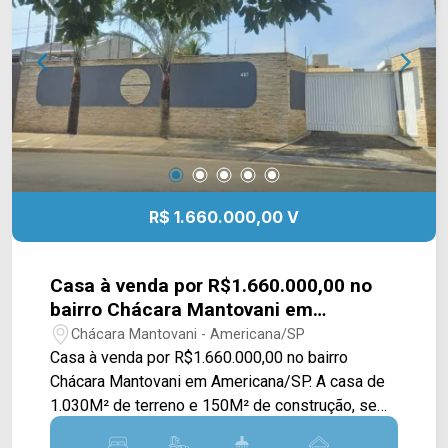
Bandeirantes. Entre em contato com a equipe da
Arbix Imóveis e agende a sua visita!! WhatsApp
e Telefone: (19) 3475-4546 ARBIX IMÓVEIS -
Presente em cada mudança!
R$ 1.660.000,00 V
Casa à venda por R$1.660.000,00 no
bairro Chácara Mantovani em
Americana/SP
Chácara Mantovani - Americana/SP
Casa à venda por R$1.660.000,00 no bairro
Chácara Mantovani em Americana/SP. A casa de
1.030M² de terreno e 150M² de construção, se
constitui em sala de estar e jantar integradas com