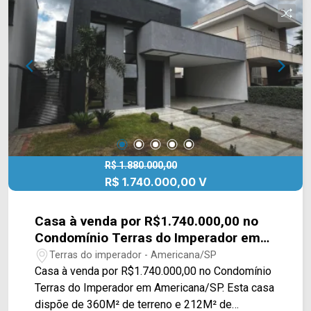
cartorio a matricula individual. *Aceita permuta.
Localizado no bairro Loteamento Industrial
Machadinho, este condomínio está próximo à Av.
Bandeirantes, Av. Ângelo Pascote, Av. Abdo Najar
e Rod. Luiz de Queiroz. Esta região conta com
Sesi, Kintal Lanches. Entre em contato com a
equipe da Arbix Imóveis e agende a sua visita!!
WhatsApp e Telefone: (19) 3475-4546 ARBIX
IMÓVEIS - Presente em cada mudança!
R$ 1.880.000,00
R$ 1.740.000,00 V
Casa à venda por R$1.740.000,00 no
Condomínio Terras do Imperador em
Americana/SP
Terras do imperador - Americana/SP
Casa à venda por R$1.740.000,00 no Condomínio
Terras do Imperador em Americana/SP. Esta casa
dispõe de 360M² de terreno e 212M² de