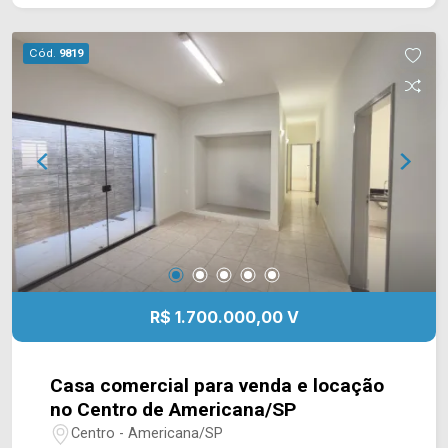
área de serviço. > 03 suítes, sendo 01 master
com closet e climatizada; > 04 banheiros, sendo
Cód.
9819
01 lavabo; > 04 vagas de garagem, sendo 02
cobertas. Localizado no bairro Parque Nova
Carioba, este condomínio está próximo à Av.
Nicolau João Abdalla, Av. Lírio Correa, Av. do
Compositor e Av. da Música, contém fácil acesso
a Av. Europa e Av. Bandeirantes. Entre em contato
com a equipe da Arbix Imóveis e agende a sua
visita!! WhatsApp e Telefone: (19) 3475-4546
ARBIX IMÓVEIS - Presente em cada mudança!
R$ 1.700.000,00 V
Casa comercial para venda e locação
no Centro de Americana/SP
Centro - Americana/SP