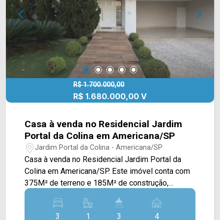
a sua visita!! WhatsApp e Telefone: (19) 3475-
4546 ARBIX IMÓVEIS - Presente em cada
mudança!
R$ 1.700.000,00
R$ 1.680.000,00 V
Casa à venda no Residencial Jardim
Portal da Colina em Americana/SP
Jardim Portal da Colina - Americana/SP
Casa à venda no Residencial Jardim Portal da
Colina em Americana/SP. Este imóvel conta com
375M² de terreno e 185M² de construção,
oferecendo uma excelente iluminação natural e
uma arquitetura moderna. Contando com uma
3
1
3
4
ampla sala de estar e de jantar com pé-direito