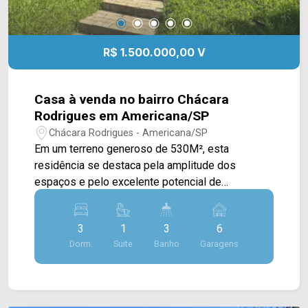
R$ 1.500.000,00 V
Casa à venda no bairro Chácara
Rodrigues em Americana/SP
Chácara Rodrigues - Americana/SP
Em um terreno generoso de 530M², esta
residência se destaca pela amplitude dos
espaços e pelo excelente potencial de
valorização, reunindo conforto, funcionalidade e
áreas externas privilegiadas. Com 189M² de
3
1
3
6
construção, o imóvel apresenta uma integração
Dorm.
Suite
Banho
Garagens
fluida entre a sala de estar e jantar, criando um
ambiente sofisticado e acolhedor. A cozinha,
totalmente planejada e equipada com forno e
cooktop, atende com eficiência tanto ao dia a dia