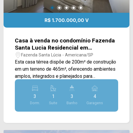
R$ 1.700.000,00 V
Casa à venda no condomínio Fazenda
Santa Lucia Residencial em
Americana/SP
Fazenda Santa Lúcia - Americana/SP
Esta casa térrea dispõe de 200m² de construção
em um terreno de 465m², oferecendo ambientes
amplos, integrados e planejados para
proporcionar conforto, privacidade e praticidade
em todos os momentos. A área social se destaca
3
1
3
4
pela integração entre sala de estar, sala de jantar
Dorm.
Suite
Banho
Garagens
e cozinha planejada e equipada, criando um
ambiente acolhedor para o convívio e para
receber. A área externa conta com piscina
aquecida e tratada por sistema de ionização,