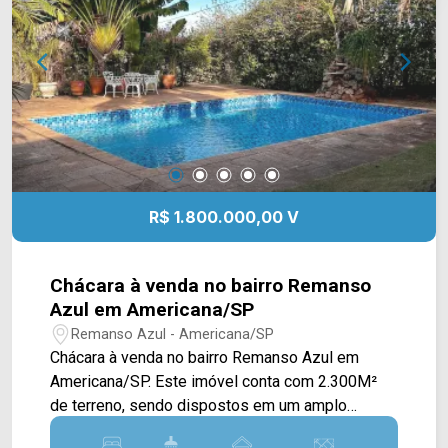
fácil acesso a Rod. Anhanguera e a Av. Antônio
Pinto Duarte. Entre em contato com a nossa
equipe e agende a sua visita!! WhatsApp e
Telefone Arbix: (19) 3475-4546 ARBIX IMÓVEIS -
Presente em cada mudança!
R$ 1.800.000,00 V
Chácara à venda no bairro Remanso
Azul em Americana/SP
Remanso Azul - Americana/SP
Chácara à venda no bairro Remanso Azul em
Americana/SP. Este imóvel conta com 2.300M²
de terreno, sendo dispostos em um amplo
espaço verde disponível, espaço gourmet com