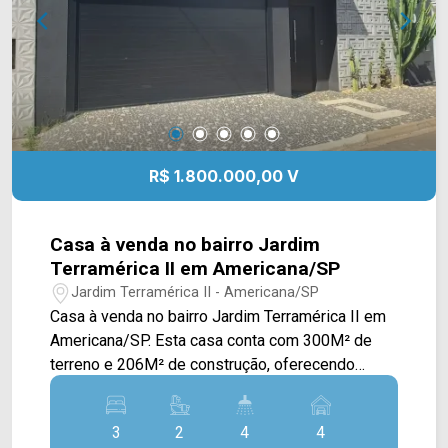
supermercado São Vicente, escola infantil
Aladdin, padarias e restaurantes. Entre em
contato com a equipe da Arbix Imóveis e agende
a sua visita!! WhatsApp e Telefone: (19) 3475-
4546 ARBIX IMÓVEIS - Presente em cada
mudança!
R$ 1.800.000,00 V
Casa à venda no bairro Jardim
Terramérica II em Americana/SP
Jardim Terramérica II - Americana/SP
Casa à venda no bairro Jardim Terramérica II em
Americana/SP. Esta casa conta com 300M² de
terreno e 206M² de construção, oferecendo
ampla sala de estar e de jantar com pé direito
alto, estando integradas com a cozinha toda
3
2
4
4
planejada e com cooktop, espaço gourmet