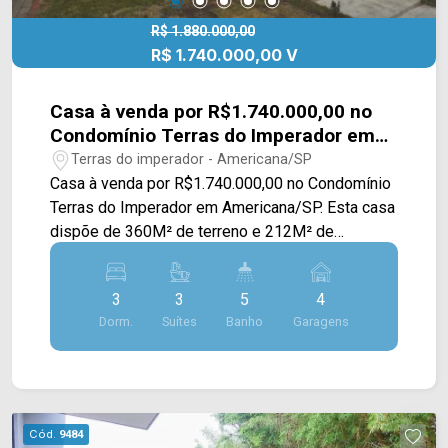
IMÓVEIS - Presente em cada mudança!
R$ 1.880.000,00
R$ 1.740.000,00 V
Casa à venda por R$1.740.000,00 no
Condomínio Terras do Imperador em
Americana/SP
Terras do imperador - Americana/SP
Casa à venda por R$1.740.000,00 no Condomínio
Terras do Imperador em Americana/SP. Esta casa
dispõe de 360M² de terreno e 212M² de
construção, contando com ampla sala de estar e
de jantar integradas, cozinha toda planejada e
3
3
5
4
com balcão em granito, espaço gourmet com
Dorm.
Suítes
Banho
Garagens
churrasqueira, piscina, quintal e área de serviço. >
03 suítes, sendo 01 com closet; > 05 banheiros,
sendo 01 lavabo e 01 externo; > 04 vagas de
garagem. Localizado no bairro Jardim Imperador,
este condomínio está próximo à Rod.
Cód.
9484
Anhanguera. Esta região conta com Aeroporto