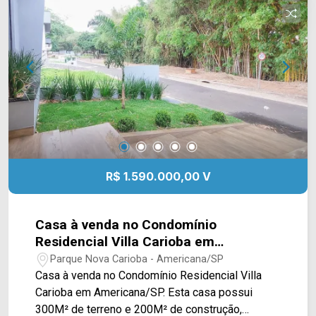
Municipal, restaurantes e fácil acesso a cidade
de Nova Odessa. Entre em contato com a equipe
da Arbix Imóveis e agende a sua visita!!
WhatsApp e Telefone: (19) 3475-4546 ARBIX
IMÓVEIS - Presente em cada mudança!
R$ 1.590.000,00 V
Casa à venda no Condomínio
Residencial Villa Carioba em
Americana/SP
Parque Nova Carioba - Americana/SP
Casa à venda no Condomínio Residencial Villa
Carioba em Americana/SP. Esta casa possui
300M² de terreno e 200M² de construção,