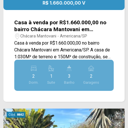
R$ 1.660.000,00 V
Casa à venda por R$1.660.000,00 no
bairro Chácara Mantovani em
Americana/SP
Chácara Mantovani - Americana/SP
Casa à venda por R$1.660.000,00 no bairro
Chácara Mantovani em Americana/SP. A casa de
1.030M² de terreno e 150M² de construção, se
constitui em sala de estar e jantar integradas com
a cozinha planejada, espaço gourmet com
2
1
3
2
churrasqueira a carvão e área de serviço. Sua
Dorm.
Suite
Banho
Garagens
área externa é ampla possuindo um quintal
grande e todo gramado, além de uma piscina. >
02 dormitórios, sendo 01 suíte; > 03 banheiros,
sendo 01 social e 01 externo; > 02 vagas de
garagem cobertas. *Aceita permuta. Esta
Cód.
8842
localizado próximo a Av. Comendador Thomáz
Fortunato, restaurantes e entre outros, conta com