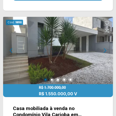
churrasqueira, piscina e área de serviço. > 02
quartos, sendo 01 suíte; > 02 banheiros, sendo
01 social; > 06 vagas de garagem, sendo 03
cobertas. A edícula conta com ampla sala e 01
Cód.
9890
banheiro. Localizado próximo à Av. Armando
Sales de Oliveira, Av. Iacanga, Av. Brasil, Av. Santa
Bárbara e Rod. Luiz de Queiroz. Esta região conta
com Parque Ecológico, Jardim Botânico, Senai,
restaurante Sabor Mineiro, Colégio Politec,
supermercado Crema e Colégio Antares. Entre
em contato com a equipe da Arbix Imóveis e
agende a sua visita!! WhatsApp e Telefone: (19)
3475-4546 ARBIX IMÓVEIS - Presente em cada
mudança!
R$ 1.700.000,00
R$ 1.550.000,00 V
Casa mobiliada à venda no
Condomínio Vila Carioba em