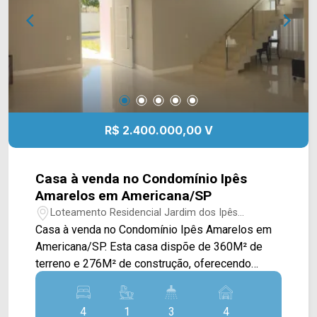
WhatsApp e Telefone Arbix: (19) 3475-4546
4546 ARBIX IMÓVEIS - Presente em cada
ARBIX IMÓVEIS - Presente em cada mudança!
mudança!
R$ 2.400.000,00 V
Casa à venda no Condomínio Ipês
Amarelos em Americana/SP
Loteamento Residencial Jardim dos Ipês
Amarelos - Americana/SP
Casa à venda no Condomínio Ipês Amarelos em
Americana/SP. Esta casa dispõe de 360M² de
terreno e 276M² de construção, oferecendo
ampla sala de estar e de jantar integradas,
cozinha toda planejada e com cooktop, extensa
4
1
3
4
área gourmet com planejados e churrasqueira,