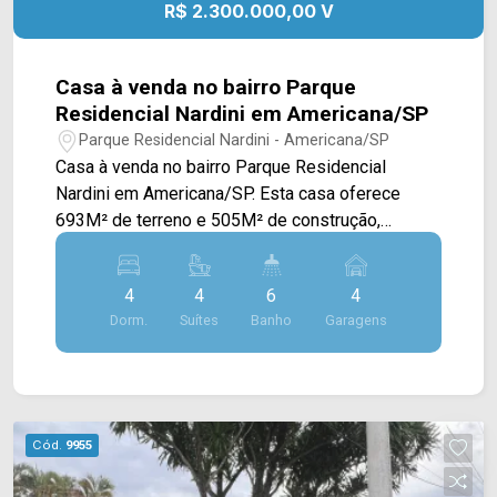
R$ 2.300.000,00 V
Casa à venda no bairro Parque
Residencial Nardini em Americana/SP
Parque Residencial Nardini - Americana/SP
Casa à venda no bairro Parque Residencial
Nardini em Americana/SP. Esta casa oferece
693M² de terreno e 505M² de construção,
possuindo ampla sala de estar e de jantar
integradas, cozinha toda planejada, espaço
4
4
6
4
gourmet com churrasqueira, piscina e área de
Dorm.
Suítes
Banho
Garagens
serviço. > 04 suítes; > 06 banheiros, sendo 01
externo e 01 lavabo; > 04 vagas de garagem.
*Aceita permuta. Localizado próximo à Rua São
Salvador, Av. Brasil, Av. Armando Sales de
Oliveira, Av. Iacanga e Rod. Luiz de Queiroz. Esta
Cód.
9955
região conta com Jardim Botânico, Viva Bakery,
Smart Mall, praças e escolas. Entre em contato