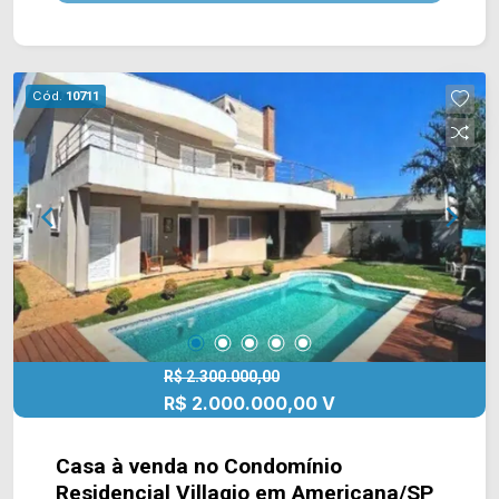
área de serviço. 02 quartos, sendo 01 suíte; 02
banheiros, sendo 01 social; 02 vagas de
garagem. Localizado no bairro Jardim Werner
Plaas, este condomínio está próximo à Av.
Cód.
10711
Bandeirantes, Av. Ângelo Pascote, Av. Nossa Sra.
de Fátima e Av. Abdo Najar. Esta região conta com
Sesi, supermercado Spani Atacadista, bares e o
Hospital Municipal. Entre em contato com a
equipe da Arbix Imóveis e agende a sua visita!!
WhatsApp e Telefone: 19 3475-4546 ARBIX
IMÓVEIS - Presente em cada mudança!
R$ 2.300.000,00
R$ 2.000.000,00 V
Casa à venda no Condomínio
Residencial Villagio em Americana/SP