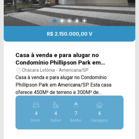
mudança!
R$ 2.150.000,00 V
Casa à venda e para alugar no
Condomínio Phillipson Park em
Americana/SP
Chácara Letônia - Americana/SP
Casa à venda e para alugar no Condomínio
Phillipson Park em Americana/SP. Esta casa
oferece 450M² de terreno e 300M² de
construção, possuindo ampla sala de estar com
pé direito alto, sala de jantar integrada com a
4
4
7
4
cozinha gourmet toda planejada e com
Dorm.
Suítes
Banho
Garagens
churrasqueira e forno para pizza, piscina, quintal
e área de serviço com armários. > 04 suítes,
sendo 01 master com closet; > 07 banheiros,