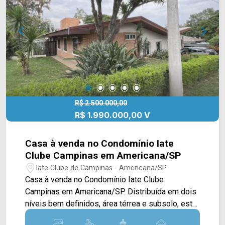
com a equipe da Arbix Imóveis e agende a sua
visita!! WhatsApp e Telefone: (19) 3475-4546
ARBIX IMÓVEIS - Presente em cada mudança!
R$ 2.500.000,00
R$ 1.990.000,00 V
Casa à venda no Condomínio Iate
Clube Campinas em Americana/SP
Iate Clube de Campinas - Americana/SP
Casa à venda no Condomínio Iate Clube
Campinas em Americana/SP. Distribuída em dois
níveis bem definidos, área térrea e subsolo, esta
residência de 464M² de construção se destaca