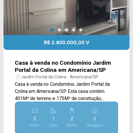
contato com a equipe da Arbix Imóveis e agende
a sua visita!! WhatsApp e Telefone: (19) 3475-
4546 ARBIX IMÓVEIS - Presente em cada
mudança!
R$ 2.400.000,00 V
Casa à venda no Condomínio Jardim
Portal da Colina em Americana/SP
Jardim Portal da Colina - Americana/SP
Casa à venda no Condomínio Jardim Portal da
Colina em Americana/SP. Esta casa contém
401M² de terreno e 175M² de construção,
oferecendo uma ampla sala de estar e de jantar
integradas e com pé direito alto, copa com
2
1
2
2
armários, cozinha toda planejada e com cooktop,
Dorm.
Suite
Banho
Garagens
espaço gourmet com armários, piscina, quintal e