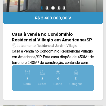
R$ 2.400.000,00 V
Casa à venda no Condomínio
Residencial Villagio em Americana/SP
Loteamento Residencial Jardim Villagio -
Americana/SP
Casa à venda no Condomínio Residencial Villagio
em Americana/SP. Esta casa dispõe de 450M² de
terreno e 240M² de construção, contando com
ampla sala de estar e de jantar integradas,
cozinha toda planejada e com cooktop, escritório,
3
3
4
3
espaço gourmet com churrasqueira, piscina
Dorm.
Suítes
Banho
Garagens
aquecida e área de serviço externa. > 03 suítes; >
04 banheiros, sendo 01 lavabo; > 03 vagas de
garagem. *Aceita permuta. Localizado no bairro
Loteamento Residencial Jardim Villagio, este