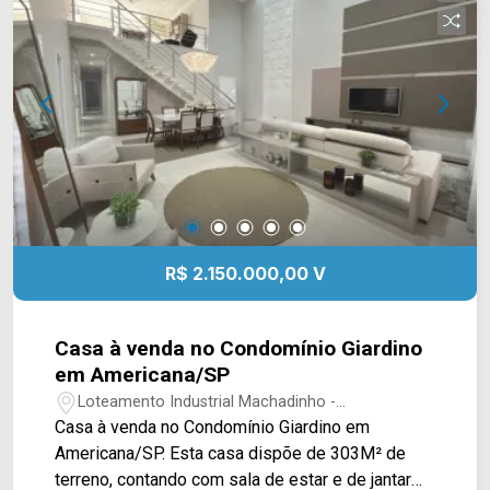
04 banheiros, sendo 01 social, 01 lavabo e 01
externo; > 10 vagas de garagem, sendo 03
cobertas. Localizado no bairro Portal dos Nobres,
este condomínio está próximo à Rod.
Anhanguera. Esta região conta com Aeroporto
Municipal, restaurantes e fácil acesso a cidade
de Nova Odessa. Entre em contato com a equipe
da Arbix Imóveis e agende a sua visita!!
WhatsApp e Telefone: (19) 3475-4546 ARBIX
IMÓVEIS - Presente em cada mudança!
R$ 2.150.000,00 V
Casa à venda no Condomínio Giardino
em Americana/SP
Loteamento Industrial Machadinho -
Americana/SP
Casa à venda no Condomínio Giardino em
Americana/SP. Esta casa dispõe de 303M² de
terreno, contando com sala de estar e de jantar