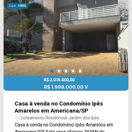
condomínio está próximo à Av. Comendador
Cód.
10055
Thomáz Fortunato, Av. Antônio Centurione Boer e
Rod. Anhanguera, contém fácil acesso a Av.
Antônio Pinto Duarte. Esta região conta com
escola Maria Lucia Padovani de Oliveira,
restaurante Salto Grande Grill, bar Espaço
Container e farmácia Droga Raia. Entre em
contato com a equipe da Arbix Imóveis e agende
a sua visita!! WhatsApp e Telefone: (19) 3475-
4546 ARBIX IMÓVEIS - Presente em cada
mudança!
R$ 2.015.000,00
R$ 1.998.000,00 V
Casa à venda no Condomínio Ipês
Amarelos em Americana/SP
Loteamento Residencial Jardim dos Ipês
Amarelos - Americana/SP
Casa à venda no Condomínio Ipês Amarelos em
Americana/SP. Esta casa oferece 363M² de