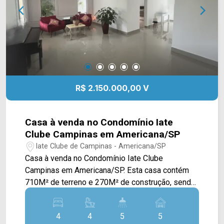
R$ 2.150.000,00 V
Casa à venda no Condomínio Iate
Clube Campinas em Americana/SP
Iate Clube de Campinas - Americana/SP
Casa à venda no Condomínio Iate Clube
Campinas em Americana/SP. Esta casa contém
710M² de terreno e 270M² de construção, sendo
distribuídos em ampla sala de estar, sala de
jantar integrada com a cozinha toda planejada
4
4
5
5
com ilha, cooktop, forno e exaustor, sala de TV e