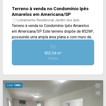
Terreno à venda no Condomínio Ipês
Amarelos em Americana/SP
Loteamento Residencial Jardim dos Ipês
Amarelos - Americana/SP
Terreno à venda no Condomínio Ipês Amarelos
em Americana/SP. Este terreno dispõe de 852M²,
possuindo uma ampla área plana e com muro de
arrimo no fundo, sendo dois lotes conjuntos, já
contendo um projeto de casa feito pela arquiteta
852.54 m²
Fernanda Marchet. *Fotos meramente ilustrativas
Terreno
Localizado no bairro Loteamento Residencial
Jardim dos Ipês Amarelos, este condomínio está
próximo à Av. Lírio Correa, Av. Europa, Av.
Bandeirantes e Av. da Saudade, contém fácil
acesso a Av. Antônio Pinto Duarte e Rod.
Cód.
10861
Anhanguera. Entre em contato com a equipe da
Arbix Imóveis e agende a sua visita!! WhatsApp
e Telefone: (19) 3475-4546 ARBIX IMÓVEIS -
Presente em cada mudança!