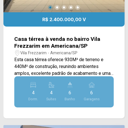
R$ 2.400.000,00 V
Casa térrea à venda no bairro Vila
Frezzarim em Americana/SP
Vila Frezzarim - Americana/SP
Esta casa térrea oferece 930M² de terreno e
440M² de construção, reunindo ambientes
amplos, excelente padrão de acabamento e uma
planta funcional, sendo ideal para quem busca
conforto, sofisticação e exclusividade em uma
4
4
6
6
localização privilegiada. A área social conta com
Dorm.
Suítes
Banho
Garagens
uma ampla sala de estar e sala de jantar
integradas, criando um ambiente elegante e
acolhedor para o convívio da família e para
receber convidados. A cozinha é equipada com