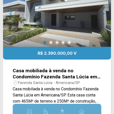
farmácia Droga Raia, Hospital Municipal e
supermercado Crema. Entre em contato com a
equipe da Arbix Imóveis e agende a sua visita!!
WhatsApp e Telefone: (19) 3475-4546 ARBIX
IMÓVEIS - Presente em cada mudança!
R$ 2.390.000,00 V
Casa mobiliada à venda no
Condomínio Fazenda Santa Lúcia em
Americana/SP
Fazenda Santa Lúcia - Americana/SP
Casa mobiliada à venda no Condomínio Fazenda
Santa Lúcia em Americana/SP. Esta casa conta
com 465M² de terreno e 250M² de construção,
sendo dispostos em ampla sala de estar e de
jantar integradas, cozinha com planejados,