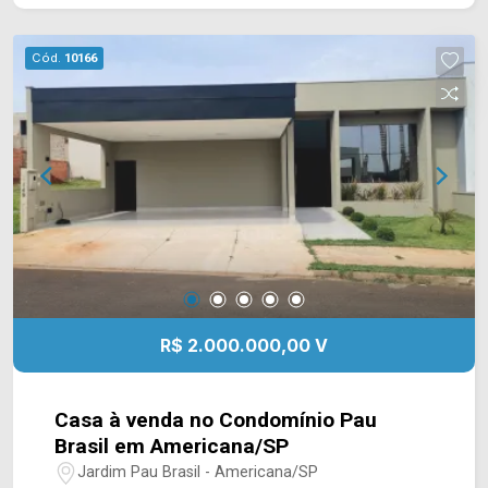
sendo 01 lavabo e 02 externos; > 04 vagas de
garagem, sendo 02 cobertas. *Aceita permuta.
Cód.
10166
Localizado no bairro Chácara Letônia, este
condomínio está próximo à Av. Suzimara de
Lurdes Bazaneli, Av. Antônio Centurione Boer e
Rod. Anhanguera. Esta região conta com
supermercados São Vicente e Pague Menos,
escolas e represa. Entre em contato com a
equipe da Arbix Imóveis e agende a sua visita!!
WhatsApp e Telefone: 19 3475-4546 ARBIX
IMÓVEIS - Presente em cada mudança!
R$ 2.000.000,00 V
Casa à venda no Condomínio Pau
Brasil em Americana/SP
Jardim Pau Brasil - Americana/SP