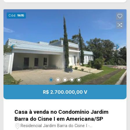
garagem. Localizado no bairro Fazenda Santa
Lucia em Americana, este condomínio esta
Cód.
9695
próximo a Estrada Municipal e a Rod. Anhanguera.
Esta região conta com diversas chácaras,
represa, mercados e restaurantes. Entre em
contato com a equipe da Arbix Imóveis e agende
a sua visita!! WhatsApp e Telefone: (19) 3475-
4546 ARBIX IMÓVEIS - Presente em cada
mudança!
R$ 2.700.000,00 V
Casa à venda no Condomínio Jardim
Barra do Cisne I em Americana/SP
Residencial Jardim Barra do Cisne I -