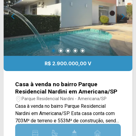
Centurione Boer e Rod. Anhanguera. Esta região
WhatsApp e Telefone: (19) 3475-4546 ARBIX
conta com supermercados São Vicente e Pague
IMÓVEIS - Presente em cada mudança!
Menos, escolas e represa. Entre em contato com
a equipe da Arbix Imóveis e agende a sua visita!!
WhatsApp e Telefone: 19 3475-4546 ARBIX
IMÓVEIS - Presente em cada mudança!
R$ 2.900.000,00 V
Casa à venda no bairro Parque
Residencial Nardini em Americana/SP
Parque Residencial Nardini - Americana/SP
Casa à venda no bairro Parque Residencial
Nardini em Americana/SP. Esta casa conta com
703M² de terreno e 553M² de construção, sendo
dispostos em sala de estar e de jantar integradas
e com pé direito alto, sala com lareira, cozinha