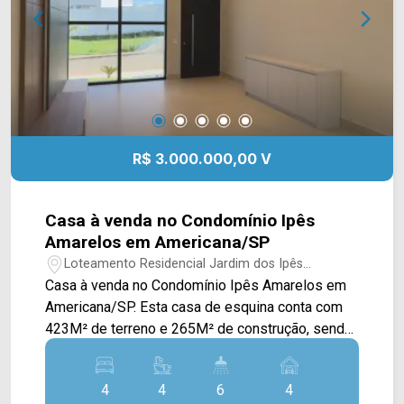
escola Maria Lucia Padovani de Oliveira,
restaurante Salto Grande Grill, bar Espaço
Container e farmácia Droga Raia. Entre em
contato com a equipe da Arbix Imóveis e agende
a sua visita!! WhatsApp e Telefone: (19) 3475-
4546 ARBIX IMÓVEIS - Presente em cada
mudança!
R$ 3.000.000,00 V
Casa à venda no Condomínio Ipês
Amarelos em Americana/SP
Loteamento Residencial Jardim dos Ipês
Amarelos - Americana/SP
Casa à venda no Condomínio Ipês Amarelos em
Americana/SP. Esta casa de esquina conta com
423M² de terreno e 265M² de construção, sendo
dispostos em ampla sala de estar e de jantar
com pé direito alto e integradas, cozinha gourmet
4
4
6
4
toda planejada com churrasqueira, escritório