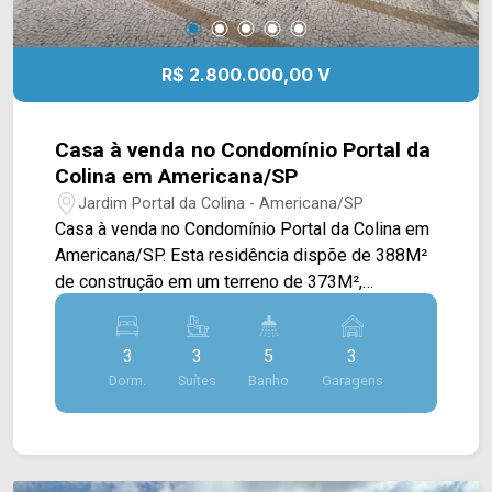
R$ 2.800.000,00 V
Casa à venda no Condomínio Portal da
Colina em Americana/SP
Jardim Portal da Colina - Americana/SP
Casa à venda no Condomínio Portal da Colina em
Americana/SP. Esta residência dispõe de 388M²
de construção em um terreno de 373M²,
apresentando um projeto que valoriza integração,
conforto e funcionalidade em cada ambiente. A
3
3
5
3
área social é composta por uma ampla sala de
Dorm.
Suítes
Banho
Garagens
estar, conectada à sala de jantar e à cozinha
totalmente planejada e equipada com cooktop,
forno, micro-ondas e geladeira, formando um
espaço sofisticado e ideal para convivência. A