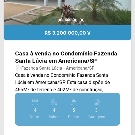
R$ 3.200.000,00 V
Casa à venda no Condomínio Fazenda
Santa Lúcia em Americana/SP
Fazenda Santa Lúcia - Americana/SP
Casa à venda no Condomínio Fazenda Santa
Lúcia em Americana/SP. Esta casa dispõe de
465M² de terreno e 402M² de construção,
oferecendo ampla sala de estar e de jantar com
pé direito alto e integradas, cozinha toda
4
4
5
3
planejada e com bancada, espaço gourmet com
Dorm.
Suítes
Banho
Garagens
churrasqueira, piscina com hidro e área de
serviço. > 04 suítes, sendo 03 com sacada; > 05
banheiros, sendo 01 lavabo; > 03 vagas de