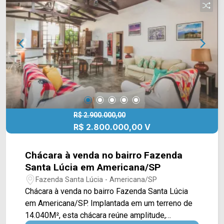
Sra. de Fátima e Av. Abdo Najar. Esta região conta
com Sesi, supermercado Spani Atacadista, bares
e o Hospital Municipal. Entre em contato com a
equipe da Arbix Imóveis e agende a sua visita!!
WhatsApp e Telefone: (19) 3475-4546 ARBIX
IMÓVEIS - Presente em cada mudança!
R$ 2.900.000,00
R$ 2.800.000,00 V
Chácara à venda no bairro Fazenda
Santa Lúcia em Americana/SP
Fazenda Santa Lúcia - Americana/SP
Chácara à venda no bairro Fazenda Santa Lúcia
em Americana/SP. Implantada em um terreno de
14.040M², esta chácara reúne amplitude,