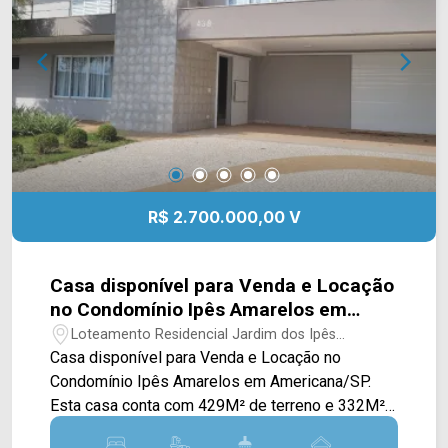
Esta região possui restaurantes, supermercados
e outros tipos de comércios. Entre em contato
com a equipe da Arbix Imóveis e agende a sua
visita!! WhatsApp e Telefone: (19) 3475-4546
ARBIX IMÓVEIS - Presente em cada mudança!
R$ 2.700.000,00 V
Casa disponível para Venda e Locação
no Condomínio Ipês Amarelos em
Americana/SP
Loteamento Residencial Jardim dos Ipês
Amarelos - Americana/SP
Casa disponível para Venda e Locação no
Condomínio Ipês Amarelos em Americana/SP.
Esta casa conta com 429M² de terreno e 332M²
de construção, sendo dispostos em uma ampla