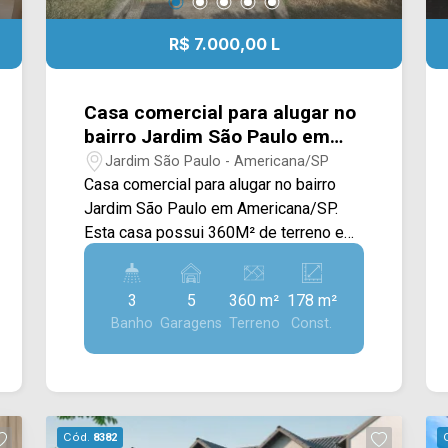
R$ 7.000,00 L
Casa comercial para alugar no
bairro Jardim São Paulo em
Americana/SP.
Jardim São Paulo - Americana/SP
Casa comercial para alugar no bairro
Jardim São Paulo em Americana/SP.
Esta casa possui 360M² de terreno e
178M² de construção, oferecendo
ampla sala de estar e de jantar
3
5
360 m²
178 m²
integradas, cozinha com armários e
Banho
Garagens
Terreno
Const.
área de serviço com despensa e
banheiro. Sua área externa e quintal são
totalmente amplos, podendo ser
utilizados também para acomodar mais
salas. > 03 quartos, sendo 01 suíte; >
Cód.
8382