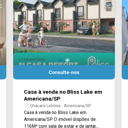
03 banheiros, sendo 01 social e 01 de
serviço. > 05 vagas de garagem.
Localizado próximo à Rua Florindo
Cibin, Av. Brasil, Av. de Cillo e Rua
Gonçalves Dias. Esta região conta com
hospital Unimed, Clube do Bosque,
churrascaria nativas Grill, academia
Body Fit, escolas e restaurantes. Entre
em contato com a equipe da Arbix
Imóveis e agende a sua visita!!
WhatsApp e Telefone: (19) 3475-4546
Consulte-nos
ARBIX IMÓVEIS - Presente em cada
mudança!
Casa à venda no Bliss Lake em
Americana/SP
Chácara Letônia - Americana/SP
Casa à venda no Bliss Lake em
Americana/SP O imóvel dispões de
116M² com sala de estar e de jantar,