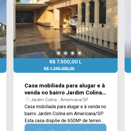
agende a sua visita!! WhatsApp e
Telefone Arbix: (19) 3475-4546 ARBIX
IMÓVEIS - Presente em cada mudança!
R$ 7.500,00 L
R$ 1.390.000,00
R$ 1.250.000,00 V
Casa mobiliada para alugar e à
venda no bairro Jardim Colina
em Americana/SP
Jardim Colina - Americana/SP
Casa mobiliada para alugar e à venda no
bairro Jardim Colina em Americana/SP.
Esta casa dispõe de 650M² de terreno
e 334M² de construção, contando com