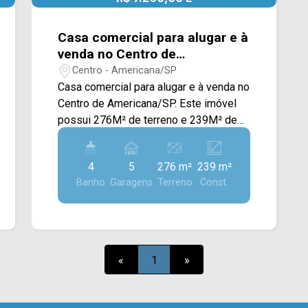
R$ 1.800.000,00 V
Casa comercial para alugar e à
venda no Centro de
Americana/SP
Centro - Americana/SP
Casa comercial para alugar e à venda no
Centro de Americana/SP. Este imóvel
possui 276M² de terreno e 239M² de
cosntrução, contendo ampla sala com
janelas em blindex, que pode ser
4
5
276 m²
239 m²
transformada em até 3 ambientes, 03
Banho
Garagens
Terreno
Const.
salas privativas, cozinha, copa e saleta.
Contém estacionamento recuado na
frente com entrada independente. A
casa oferece também uma parte
superior com salão grande com janelas
«
1
»
em blindex, podendo ser utilizada para
reunião, sala privativa menor para
depósito, almoxarifado, edícula