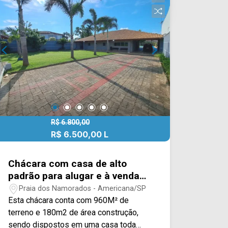
Compositor e Av. da Música, contém
fácil acesso a Av. Europa e Av.
Bandeirantes. Entre em contato com a
equipe da Arbix Imóveis e agende a
sua visita!! WhatsApp e Telefone: (19)
3475-4546 ARBIX IMÓVEIS - Presente
em cada mudança!
R$ 6.800,00
R$ 6.500,00 L
R$ 1.600.000,00 V
Chácara com casa de alto
padrão para alugar e à venda
na Praia dos Namorados em
Praia dos Namorados - Americana/SP
Americana/SP.
Esta chácara conta com 960M² de
terreno e 180m2 de área construção,
sendo dispostos em uma casa toda