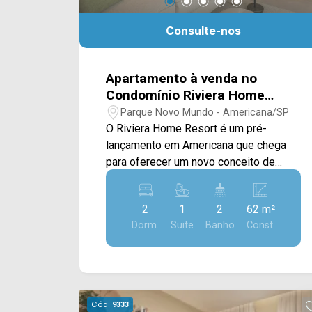
Consulte-nos
Apartamento à venda no
Condomínio Riviera Home
Resort em Americana/SP
Parque Novo Mundo - Americana/SP
O Riviera Home Resort é um pré-
lançamento em Americana que chega
para oferecer um novo conceito de
moradia, unindo conforto,
funcionalidade e qualidade de vida em
2
1
2
62 m²
um condomínio com conceito Home
Dorm.
Suite
Banho
Const.
Resort. O empreendimento conta com
apartamentos de 62M², 65M² e 75M²,
projetados para atender diferentes
perfis de moradores, desde casais e
pequenas famílias até quem busca
Cód.
9333