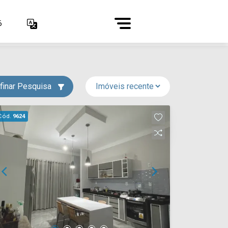
6
finar Pesquisa
Cód.
9624