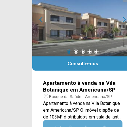
com piscina e um espaço gourmet com
churrasqueira. possui janelas em
blindex e piso em taco nas salas e um
balcão de granito na cozinha. > 04
dormitórios, sendo 03 suítes; > 05
banheiros, sendo 01 lavabo e 01 social;
> 04 vagas de garagem. Esta localizado
em uma região privilegiada, próximo a
Av. de Cillo, ao Hospital São Lucas e
Consulte-nos
Unimed, bancos, postos de
combustíveis, escolas, Jornal O Liberal
e entre outros, conta com fácil acesso a
Apartamento à venda na Vila
Av. Brasil, Centro, supermercado Pague
Botanique em Americana/SP
Menos, Luitex e Rod. Luiz de Queiroz.
Bosque da Saúde - Americana/SP
Entre em contato com a nossa equipe e
Apartamento à venda na Vila Botanique
agende a sua visita!! WhatsApp e
em Americana/SP O imóvel dispõe de
Telefone Arbix: (19) 3475-4546 ARBIX
de 103M² distribuídos em sala de jantar
IMÓVEIS - Presente em cada mudança!
e de estar, cozinha planejada, quintal e