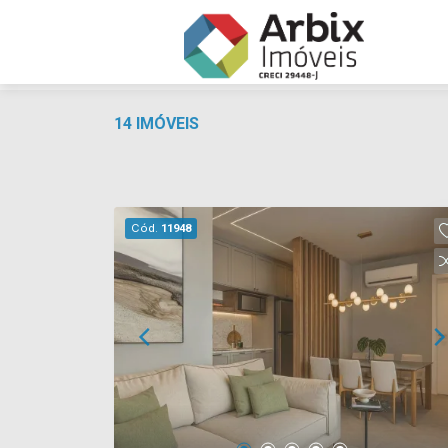
14 IMÓVEIS
Cód.
11948