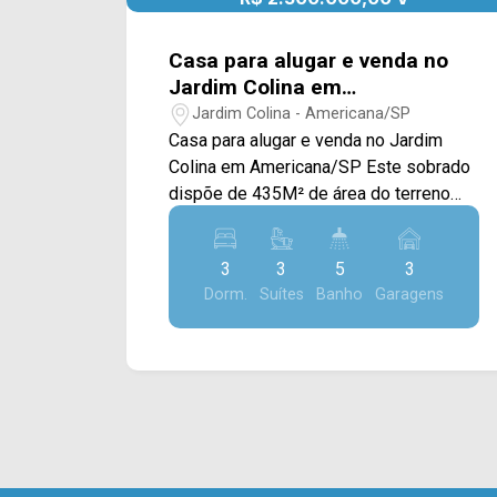
Casa para alugar e venda no
Jardim Colina em
Americana/SP
Jardim Colina - Americana/SP
Casa para alugar e venda no Jardim
Colina em Americana/SP Este sobrado
dispõe de 435M² de área do terreno
com uma construção de 344M²
oferecendo uma arquitetura rustica com
3
3
5
3
uma ótima iluminação natural. Esta
Dorm.
Suítes
Banho
Garagens
sendo distribuído em uma grande sala
de estar e jantar integradas, uma
cozinha com armários planejados e
fogão, despensa, escritório com
armários e uma ampla área de serviço
com banheiro. A área de lazer é
completa, com um espaço gourmet com
churrasqueira, armários e fogão a lenha,