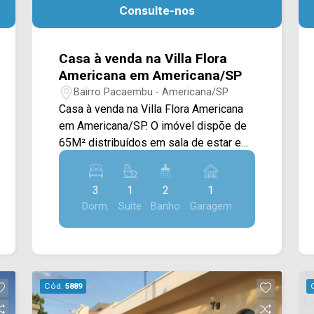
Consulte-nos
Casa à venda na Villa Flora
Americana em Americana/SP
Bairro Pacaembu - Americana/SP
Casa à venda na Villa Flora Americana
em Americana/SP. O imóvel dispõe de
65M² distribuídos em sala de estar e
de jantar integradas, cozinha planejada
e quintal integrado com a área de
3
1
2
1
serviço. > 03 dormitórios, sendo 01
Dorm.
Suite
Banho
Garagem
suíte; > 02 banheiros, sendo 01 social; >
01 vagas de garagem. Localizado em
Americana, próximo a supermercados,
farmácias, postos de saúde,
restaurantes e entre outros e conta com
Cód.
5889
fácil acesso ao Centro d a cidade Entre
em contato com a nossa equipe e