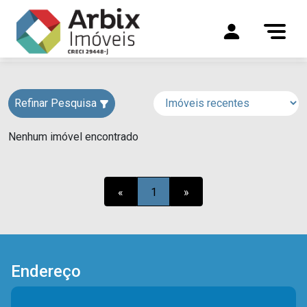
Refinar Pesquisa
Nenhum imóvel encontrado
«
1
»
Endereço