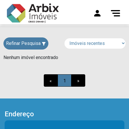
Refinar Pesquisa
Nenhum imóvel encontrado
«
1
»
Endereço