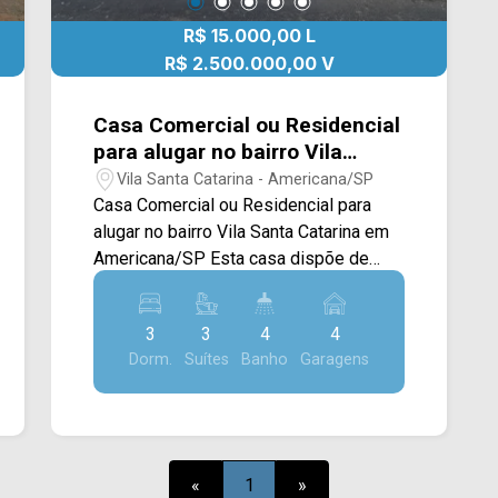
R$ 15.000,00 L
R$ 2.500.000,00 V
Casa Comercial ou Residencial
para alugar no bairro Vila
Santa Catarina em
Vila Santa Catarina - Americana/SP
Americana/SP
Casa Comercial ou Residencial para
alugar no bairro Vila Santa Catarina em
Americana/SP Esta casa dispõe de
700M² de terreno e 330M² de
construção, possuindo ampla sala de
3
3
4
4
estar com vista para a área de lazer,
Dorm.
Suítes
Banho
Garagens
sala de jantar integrada com a cozinha
planejada, espaço gourmet com
churrasqueira, piscina com hidro, quintal
e área de serviço coberta e com
armários. > 03 suíte, sendo 01 máster
«
1
»