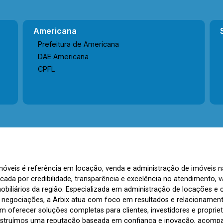
Americana
Prefeitura de Americana
DAE Americana
CPFL
Imóveis é referência em locação, venda e administração de imóveis 
rcada por credibilidade, transparência e excelência no atendimento
biliários da região. Especializada em administração de locações e 
s negociações, a Arbix atua com foco em resultados e relacionamen
 oferecer soluções completas para clientes, investidores e propriet
nstruímos uma reputação baseada em confiança e inovação, acom