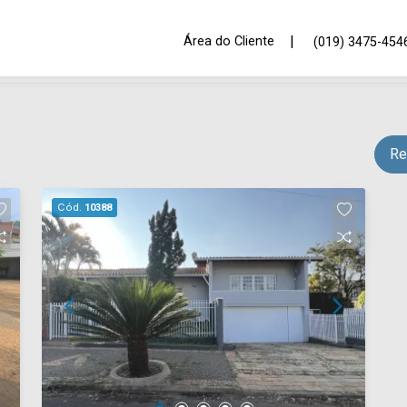
|
Área do Cliente
(019) 3475-454
Re
Cód.
10388