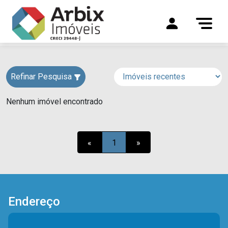
Refinar Pesquisa
Nenhum imóvel encontrado
«
1
»
Endereço