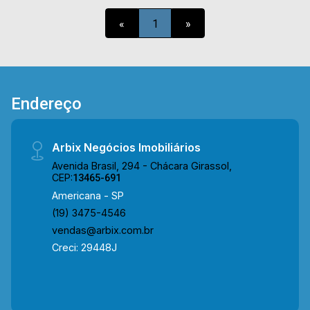
(19) 3475-4546 ARBIX IMÓVEIS - Presente em
cada mudança!
«
1
»
Endereço
Arbix Negócios Imobiliários
Avenida Brasil, 294 - Chácara Girassol,
CEP:
13465-691
Americana - SP
(19) 3475-4546
vendas@arbix.com.br
Creci: 29448J