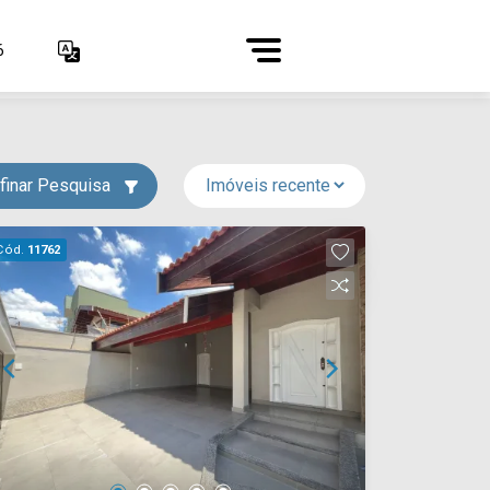
6
finar Pesquisa
Cód.
11762