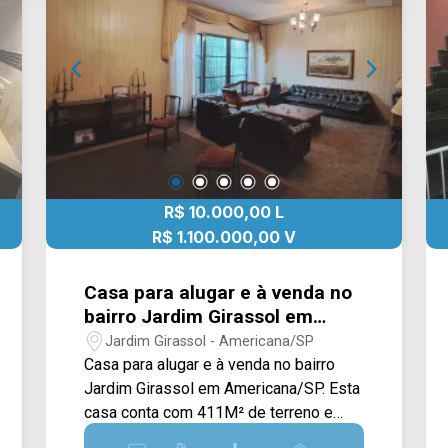
IMÓVEIS - Presente em cada mudança!
Padre João Baldan, Av. Castelhanos, Av.
Campos do Jordão e Av. Giaconda
Cibin. Esta região conta com
supermercado Novo Mundo, pizzaria
Renascer, padaria Gustmann, bike hotel,
Sesi e faculdade Unisal. Entre em
contato com a equipe da Arbix Imóveis
e agende a sua visita!! WhatsApp e
R$ 10.000,00 L
Telefone: (19) 3475-4546 ARBIX
IMÓVEIS - Presente em cada mudança!
R$ 1.100.000,00 V
Casa para alugar e à venda no
bairro Jardim Girassol em
Americana/SP.
Jardim Girassol - Americana/SP
Casa para alugar e à venda no bairro
Jardim Girassol em Americana/SP. Esta
casa conta com 411M² de terreno e
166M² de construção, sendo dispostos