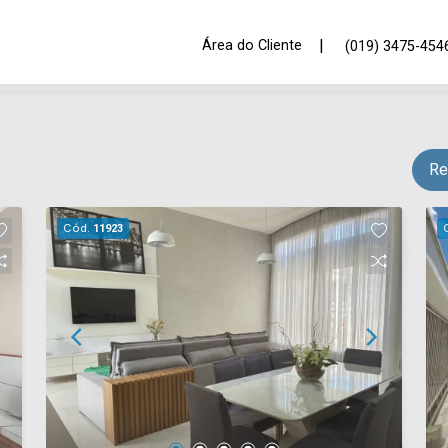
|
Área do Cliente
(019) 3475-454
Re
Cód.
11923