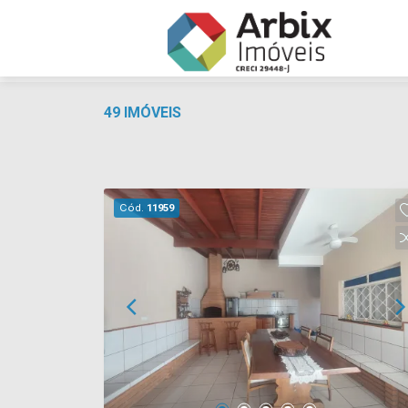
49 IMÓVEIS
Cód.
11959