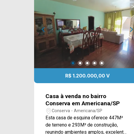
perfeito para o convívio diário. Os
espaços integrados proporcionam
maior amplitude e favorecem a
iluminação e a ventilação natural. Um
dos grandes destaques do imóvel é o
espaço gourmet completo, equipado
com churrasqueira, bancada, móveis
planejados e banheiro de apoio,
oferecendo toda a estrutura necessária
para receber familiares e amigos com
conforto e praticidade. No pavimento
R$ 1.200.000,00 V
superior, todos os dormitórios
possuem sacada, proporcionando
ambientes mais iluminados, ventilados
Casa à venda no bairro
e agradáveis, enquanto a suíte garante
Conserva em Americana/SP
mais privacidade e conforto aos
Conserva - Americana/SP
moradores. Com uma planta inteligente,
Esta casa de esquina oferece 447M²
excelente aproveitamento dos espaços
de terreno e 293M² de construção,
e acabamentos que valorizam o imóvel,
reunindo ambientes amplos, excelente