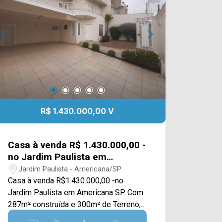
nossa equipe de vendas e agende a
sua visita!! WhatsApp e Telefone Arbix:
(19) 3475-4546 ARBIX IMÓVEIS -
Presente em cada mudança!
R$ 1.430.000,00 V
Casa à venda R$ 1.430.000,00 -
no Jardim Paulista em
Americana /SP
Jardim Paulista - Americana/SP
Casa à venda R$1.430.000,00 -no
Jardim Paulista em Americana SP. Com
287m² construída e 300m² de Terreno,
ótima infraestrutura,. Piso superior com