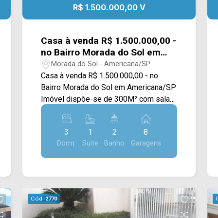
R$ 1.500.000,00 V
Casa à venda R$ 1.500.000,00 -
no Bairro Morada do Sol em
Americana/SP
Morada do Sol - Americana/SP
Casa à venda R$ 1.500.000,00 - no
Bairro Morada do Sol em Americana/SP
Imóvel dispõe-se de 300M² com sala
de estar e de jantar, cozinha planejada,
quintal, área gourmet com
3
1
2
8
churrasqueira, piscina e área de serviço.
Dorm.
Suite
Banho
Garagens
> 03 dormitórios, sendo 01 suíte; > 03
banheiros, sendo 01 social e 01 lavabo;
> 08 vagas de garagem. *Aceita
financiamento (porem esta terminando
de regularizar os documentos). *Aceita
Cód.
2770
permuta. Localizado em Americana, o
imóvel contém uma área com diversos