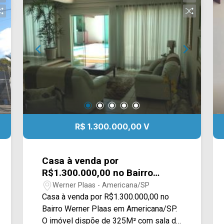
como supermercados, farmácias,
bancos, restaurantes, postos de saúde,
escolas e entre outros. Entre em
contato com a nossa equipe de vendas
e agende a sua visita!! WhatsApp e
Telefone Arbix: (19) 3475-4546 ARBIX
IMÓVEIS - Presente em cada mudança!
R$ 1.300.000,00 V
Casa à venda por
R$1.300.000,00 no Bairro
Werner Plaas em
Werner Plaas - Americana/SP
Americana/SP
Casa à venda por R$1.300.000,00 no
Bairro Werner Plaas em Americana/SP.
O imóvel dispõe de 325M² com sala de