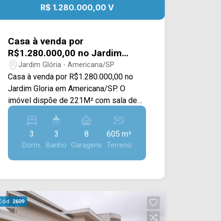
R$ 1.280.000,00 V
Casa à venda por
R$1.280.000,00 no Jardim
Gloria em Americana/SP
Jardim Glória - Americana/SP
Casa à venda por R$1.280.000,00 no
Jardim Gloria em Americana/SP. O
imóvel dispõe de 221M² com sala de
estar e de jantar, cozinha planejada,
quintal, área gourmet com churrasqueira
3
3
8
605 m²
e piscina e área de serviço. > 03
Dorm.
Banho
Garagens
Terreno
dormitórios; > 03 banheiros; > 08 vagas
de garagem. Localizado em Americana,
o imóvel contém uma área com
diversos comércios em volta, como
supermercados, farmácias, bancos,
Cód.
2609
restaurantes, postos de saúde, escolas
e entre outros. Entre em contato com a