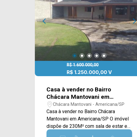
restaurantes, postos de saúde, escolas
e entre outros. Entre em contato com a
nossa equipe de vendas e agende a
sua visita!! WhatsApp e Telefone Arbix:
(19) 3475-4546 ARBIX IMÓVEIS -
Presente em cada mudança!
R$ 1.600.000,00
R$ 1.250.000,00 V
Casa à vender no Bairro
Chácara Mantovani em
Americana/SP
Chácara Mantovani - Americana/SP
Casa à vender no Bairro Chácara
Mantovani em Americana/SP O imóvel
dispõe de 230M² com sala de estar e
de jantar, cozinha americana com