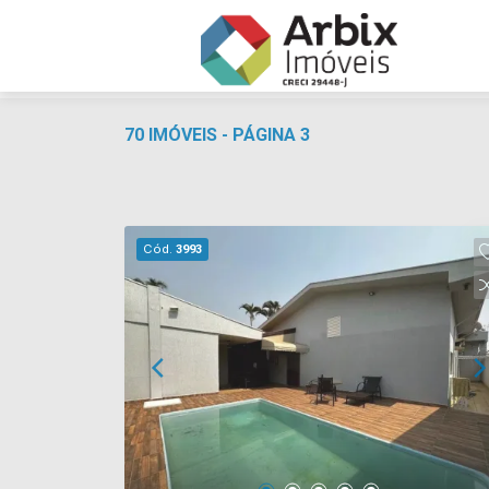
70 IMÓVEIS - PÁGINA 3
Cód.
3993