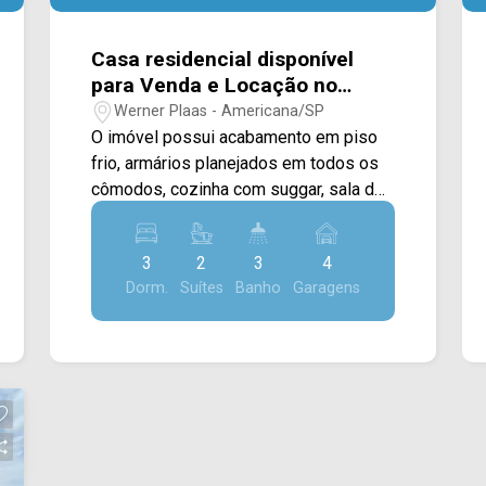
Casa residencial disponível
para Venda e Locação no
Bairro Werner Plass em
Werner Plaas - Americana/SP
Americana/SP.
O imóvel possui acabamento em piso
frio, armários planejados em todos os
cômodos, cozinha com suggar, sala de
jantar com jantar com jardim de inverno,
área gourmet com churrasqueira e
3
2
3
4
fogão a lenha, área de serviço coberta.
Dorm.
Suítes
Banho
Garagens
03 dormitórios, sendo 02 suítes; 03
banheiros, sendo 01 social; 04 vagas
de garagem, sendo 02 cobertas.
Localizado em uma região privilegiada,
entre a Av. Paulista e Av. Nossa
Senhora de Fátima, próximo à
supermercados, farmácias, padarias,
postos de combustíveis, pontos de