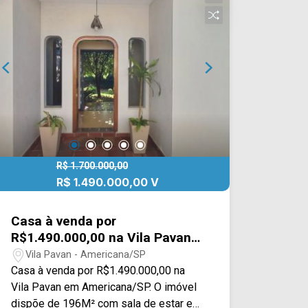
espaçoso e gramado, além de uma área
de serviço. > 03 dormitórios, sendo 02
suíte; > 05 banheiros, sendo 02 sociais
e 01 lavabo; > 03 vagas de garagem.
Obs: Possui espaço de 60 m2 para
montar um escritório com banheiro,
etc... Esta localizado próximo ao Senac,
Av. de Cillo, Av. Abdo Najar,
supermercado São Vicente e ao Centro,
conta com fácil acesso a Av.
Bandeirantes, Av. Brasil e Rod. Luiz de
R$ 1.700.000,00
Queiroz. Entre em contato com a equipe
R$ 1.490.000,00 V
da Arbix Imóveis e agende a sua
visita!! WhatsApp e Telefone: (19)
Casa à venda por
3475-4546 ARBIX IMÓVEIS - Presente
R$1.490.000,00 na Vila Pavan
em cada mudança!
em Americana/SP
Vila Pavan - Americana/SP
Casa à venda por R$1.490.000,00 na
Vila Pavan em Americana/SP. O imóvel
dispõe de 196M² com sala de estar e