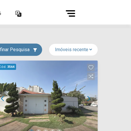
6
finar Pesquisa
Cód.
3564