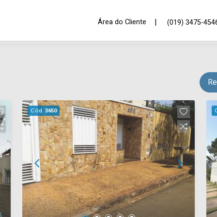
|
Área do Cliente
(019) 3475-454
Re
Cód.
3650