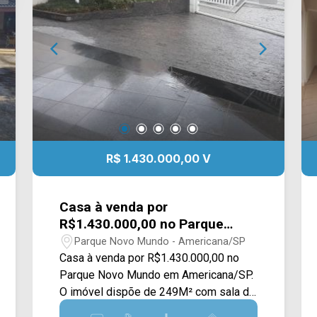
comércios em volta, como
supermercados, farmácias, bancos,
restaurantes, postos de saúde, escolas
e entre outros. Entre em contato com a
nossa equipe de vendas e agende a
sua visita!! WhatsApp e Telefone Arbix:
(19) 3475-4546 ARBIX IMÓVEIS -
Presente em cada mudança!
R$ 1.430.000,00 V
Casa à venda por
R$1.430.000,00 no Parque
Novo Mundo em Americana/SP
Parque Novo Mundo - Americana/SP
Casa à venda por R$1.430.000,00 no
Parque Novo Mundo em Americana/SP.
O imóvel dispõe de 249M² com sala de
estar e de jantar, cozinha planejada,