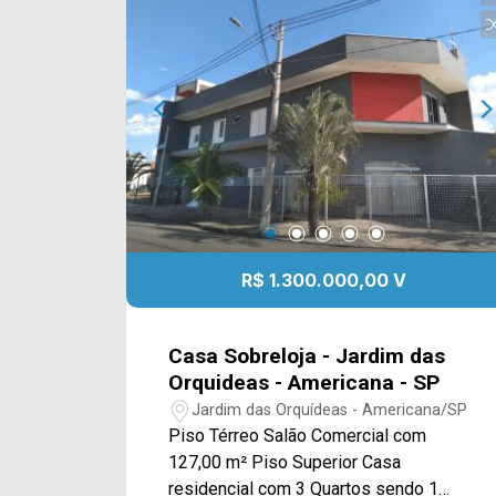
como supermercados, farmácias,
bancos, restaurantes, postos de saúde,
escolas e entre outros. Entre em
contato com a nossa equipe de vendas
e agende a sua visita!! WhatsApp e
Telefone Arbix: (19) 3475-4546 ARBIX
IMÓVEIS - Presente em cada mudança!
R$ 1.300.000,00 V
Casa Sobreloja - Jardim das
Orquideas - Americana - SP
Jardim das Orquídeas - Americana/SP
Piso Térreo Salão Comercial com
127,00 m² Piso Superior Casa
residencial com 3 Quartos sendo 1