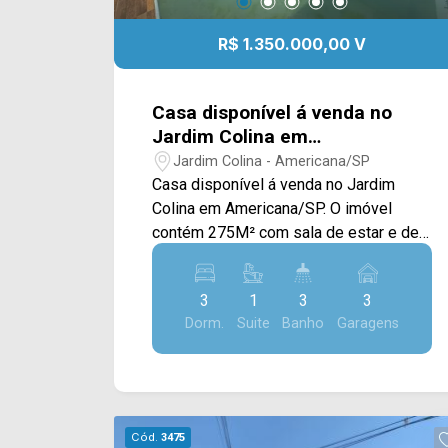
R$ 1.350.000,00 V
Casa disponível á venda no
Jardim Colina em
Americana/SP.
Jardim Colina - Americana/SP
Casa disponível á venda no Jardim
Colina em Americana/SP. O imóvel
contém 275M² com sala de estar e de
jantar, cozinha com armários planejados,
área gourmet com churrasqueira e com
3
1
3
3
vista para a piscina e área de serviço. >
Dorm.
Suite
Banho
Garagens
03 dormitórios, sendo 01 suíte; > 03
banheiros, sendo 02 sociais; > 03
vagas de garagem. Localizado em
Americana, o imóvel contém uma área
com diversos comércios em volta,
Cód.
3475