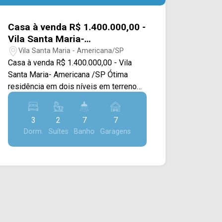
Casa à venda R$ 1.400.000,00 -
Vila Santa Maria-
Americana/SP.
Vila Santa Maria - Americana/SP
Casa à venda R$ 1.400.000,00 - Vila
Santa Maria- Americana /SP Ótima
residência em dois níveis em terreno
de 970m² e 490m² de área construída.
Primeiro nível composto de grande
3
2
7
7
área de jardins, garagem coberta para 3
Dorm.
Suítes
Banho
Garagens
carros, piscina, área gourmet com
churrasqueira, forno de pizza, cozinha
com armários, sala de ginastica, sala de
TV, banheiro, lavanderia. Segundo nível
composto de grande área de jardins,
entrada social living de entrada, sala de
estar, escritório, lavabo, sala de jantar
com sacada com vista para o centro da