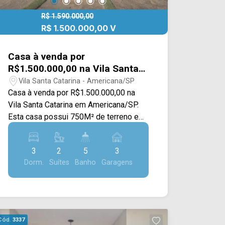
R$ 1.590.000,00
R$ 1.500.000,00 V
Casa à venda por
R$1.500.000,00 na Vila Santa
Catarina em Americana/SP
Vila Santa Catarina - Americana/SP
Casa à venda por R$1.500.000,00 na
Vila Santa Catarina em Americana/SP.
Esta casa possui 750M² de terreno e
420M² de construção, oferecendo uma
arquitetura moderna com uma excelente
3
2
5
3
iluminação natural. O imóvel conta com
Dorm.
Suítes
Banho
Garagens
ampla sala de estar e de jantar
integradas, cozinha com armários
planejados, escritório, sala de cinema,
espaço gourmet com churrasqueira
embutida com exaustor, quintal
Cód.
3337