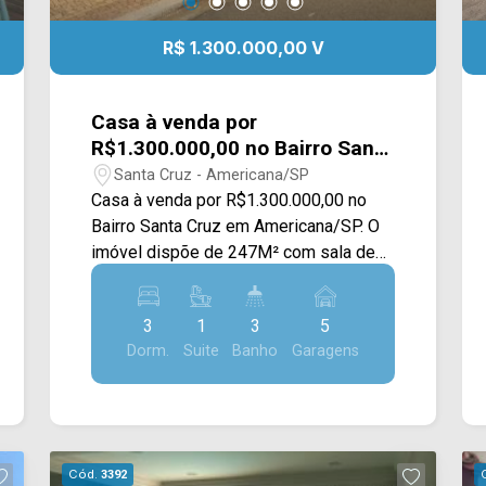
R$ 1.300.000,00 V
Casa à venda por
R$1.300.000,00 no Bairro Santa
Cruz em Americana/SP
Santa Cruz - Americana/SP
Casa à venda por R$1.300.000,00 no
Bairro Santa Cruz em Americana/SP. O
imóvel dispõe de 247M² com sala de
estar e de jantar, cozinha com copa e
armários planejados, sacada, quintal,
3
1
3
5
área gourmet completa e área de
Dorm.
Suite
Banho
Garagens
serviço. > 03 dormitórios, sendo 01
suíte; > 03 banheiros, sendo 02 sociais;
> 05 vagas de garagem. Localizado em
Americana, o imóvel contém uma área
com diversos comércios em volta,
Cód.
3392