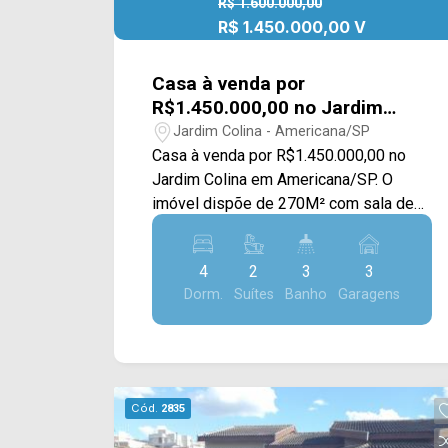
R$ 1.600.000,00
R$ 1.450.000,00 V
Casa à venda por
R$1.450.000,00 no Jardim
Colina em Americana/SP
Jardim Colina - Americana/SP
Casa à venda por R$1.450.000,00 no
Jardim Colina em Americana/SP. O
imóvel dispõe de 270M² com sala de
estar e de jantar, cozinha com armários
planejados, escritório, brinquedoteca,
4
2
3
3
área gourmet completa com vista para a
Dorm.
Suítes
Banho
Garagens
piscina e área de serviço. > 04
dormitórios, sendo 02 suítes; > 03
banheiros, sendo 01 social; > 03 vagas
de garagem. Localizado em Americana,
o imóvel contém uma área com
Cód.
2835
diversos comércios em volta, como
supermercados, farmácias, bancos,