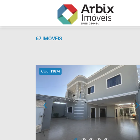
67 IMÓVEIS
Cód.
11874