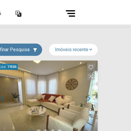
6
finar Pesquisa
Cód.
11520