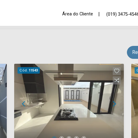
|
Área do Cliente
(019) 3475-454
Re
Cód.
11543