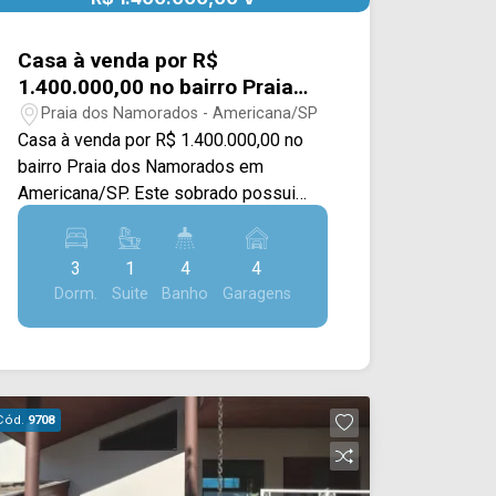
Casa à venda por R$
1.400.000,00 no bairro Praia
dos Namorados em
Praia dos Namorados - Americana/SP
Americana/SP
Casa à venda por R$ 1.400.000,00 no
bairro Praia dos Namorados em
Americana/SP. Este sobrado possui
560M² de terreno e 273M² de
construção, oferecendo ampla sala de
3
1
4
4
estar e de jantar integradas, cozinha
Dorm.
Suite
Banho
Garagens
planejada, despensa, espaço gourmet
com churrasqueira, piscina, quintal
extenso e gramado, e área de serviço
com portas em blindex. > 03 quartos,
sendo 01 suíte; > 04 banheiros, sendo
Cód.
9708
01 social, 01 externo e 01 lavabo; > 04
vagas de garagem. Localizado próximo
à Av. Comendador Thomáz Fortunato e