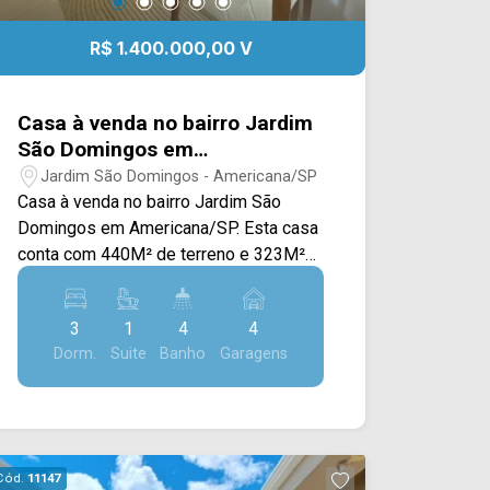
R$ 1.400.000,00 V
Casa à venda no bairro Jardim
São Domingos em
Americana/SP
Jardim São Domingos - Americana/SP
Casa à venda no bairro Jardim São
Domingos em Americana/SP. Esta casa
conta com 440M² de terreno e 323M²
de construção, apresentando um
projeto amplo e sofisticado, com
3
1
4
4
excelente integração entre os
Dorm.
Suite
Banho
Garagens
ambientes e acabamento de qualidade.
A área interna dispõe de sala de estar e
de jantar integradas, proporcionando um
espaço elegante e acolhedor, além de
cozinha totalmente planejada com
Cód.
11147