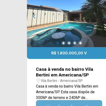
farmácias, academias, padarias e
social e 01 lavabo; > 04 vagas de
diversos serviços essenciais,
garagem cobertas. *Aceita
oferecendo praticidade, mobilidade e
financiamento. Localizado próximo à Av.
excelente qualidade de vida para toda a
Giaconda Cibin, Rua Iacanga, Av. Padre
família. Entre em contato com a equipe
João Baldan, Av. de Cillo e Rod. Luiz de
da Arbix Imóveis e agende a sua
Queiroz. Esta região conta com
visita!! WhatsApp e Telefone: (19)
restaurantes, supermercado, faculdade
3475-4546 ARBIX IMÓVEIS - Presente
Unisal e escola Sesi. Entre em contato
em cada mudança!
com a equipe da Arbix Imóveis e
R$ 1.800.000,00 V
agende a sua visita!! WhatsApp e
Telefone: (19) 3475-4546 ARBIX
IMÓVEIS - Presente em cada mudança!
Casa à venda no bairro Vila
Bertini em Americana/SP
Vila Bertini - Americana/SP
Casa à venda no bairro Vila Bertini em
Americana/SP. Esta casa dispõe de
300M² de terreno e 240M² de
construção, oferecendo ampla sala de