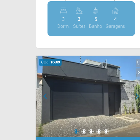
01 externo; > 02 vagas de garagem
conforto e funcionalidade em um
cobertas. *Imagens meramente
projeto moderno, ideal para quem busca
ilustrativas. Imóvel em construção, em
3
3
5
4
qualidade de vida, segurança e
fase de Acabamento - Entrega prevista,
Dorm.
Suítes
Banho
Garagens
exclusividade. A área social foi
para 10/26 *Aceita financiamento.
planejada para proporcionar integração
*Aceita permuta. Localizado próximo à
e amplitude, contando com uma
Av. Brasil, Rua São Salvador e Rod. Luiz
espaçosa sala de estar e sala de jantar
de Queiroz. A região conta com
integradas, criando um ambiente
academias, restaurantes, praças,
Cód.
10689
elegante e acolhedor para receber
escolas, padarias, o Jardim Botânico e
familiares e amigos. A cozinha gourmet,
diversos serviços essenciais,
totalmente planejada, é um dos grandes
oferecendo mobilidade, conveniência e
destaques do imóvel, equipada com
excelente infraestrutura para o dia a dia.
churrasqueira e ilha central,
Entre em contato com a equipe da Arbix
proporcionando praticidade e um
Imóveis e agende a sua visita!!
espaço perfeito para momentos de
WhatsApp e Telefone: (19) 3475-4546
convivência. Na área externa, a
ARBIX IMÓVEIS - Presente em cada
residência conta com piscina e quintal,
mudança!
criando um ambiente ideal para lazer,