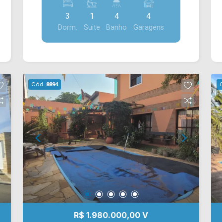
construção, oferecendo ampla sala de
3
1
4
4
estar e de jantar integradas com a
Dorm.
Suite
Banho
Garagens
cozinha toda planejada, despensa
externa, espaço gourmet com
churrasqueira e vista para a piscina,
quintal gramado e com pergolado de
madeira, e área de serviço planejada. >
Cód.
8894
03 quartos com sacada, sendo 01 suíte;
> 04 banheiros, sendo 01 social, 01
lavabo e 01 externo; > 04 vagas de
garagem. Na venda: *para financiar só
falta registrar no cartorio a matricula
individual. *Aceita permuta. Localizado
no bairro Loteamento Industrial
Machadinho, este condomínio está
próximo à Av. Bandeirantes, Av. Ângelo
Pascote, Av. Abdo Najar e Rod. Luiz de
Queiroz. Esta região conta com Sesi,
R$ 1.980.000,00 V
Kintal Lanches. Entre em contato com a