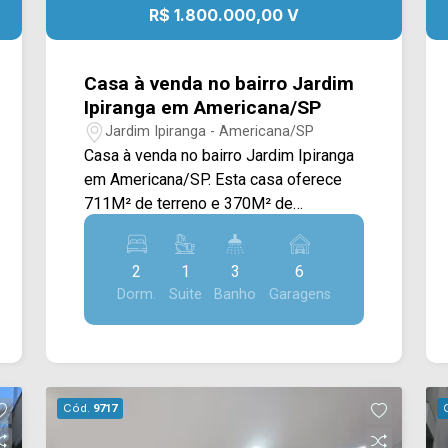
Imóveis e agende a sua visita!!
R$ 1.800.000,00 V
McDonald`s, Pizzaria Di Madri, além de
WhatsApp e Telefone: (19) 3475-4546
praças, o Hospital Municipal de
ARBIX IMÓVEIS - Presente em cada
Americana, restaurantes, farmácias,
mudança!
Casa à venda no bairro Jardim
padarias, a Escola Técnica Polivalente e
Ipiranga em Americana/SP
o Supermercado Crema,
Jardim Ipiranga - Americana/SP
proporcionando praticidade e qualidade
Casa à venda no bairro Jardim Ipiranga
de vida. Entre em contato com a equipe
em Americana/SP. Esta casa oferece
da Arbix Imóveis e agende a sua
711M² de terreno e 370M² de
visita!! WhatsApp e Telefone: (19)
construção, contando com uma casa
3475-4546 ARBIX IMÓVEIS - Presente
principal e uma edícula nos fundos. A
em cada mudança!
2
1
3
6
casa principal possui ampla sala de
Dorm.
Suite
Banho
Garagens
estar e de jantar integradas, cozinha
toda planejada, sala de TV, sacada com
vista livre, espaço gourmet com
churrasqueira, piscina e área de serviço.
> 02 quartos, sendo 01 suíte; > 02
Cód.
9717
banheiros, sendo 01 social; > 06 vagas
de garagem, sendo 03 cobertas. A