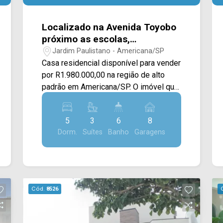
equipe da Arbix Imóveis e agende a
sua visita!! WhatsApp e Telefone: (19)
Localizado na Avenida Toyobo
3475-4546 ARBIX IMÓVEIS - Presente
próximo as escolas,
em cada mudança!
supermercados, farmácias e
Jardim Paulistano - Americana/SP
comércios
Casa residencial disponível para vender
por R1.980.000,00 na região de alto
padrão em Americana/SP. O imóvel que
conta com amplo quintal, garagem para
vários carros, área gourmet com
5
3
6
8
piscina, área verde, churrasqueira, fácil
Dorm.
Suítes
Banho
Garagens
acesso a todos os cômodos do imóvel,
3 salas, copa e cozinha planejadas,
lavabo, parte superior com sala de TV, 4
Dormitórios sendo 1 suite com
banheira, 2 suítes e 1 dormitório,
Cód.
8526
varanda na parte frontal com vista e
uma quarto envidraçado. 04 dormitórios,
sendo três suítes; 02 banheiros, sendo