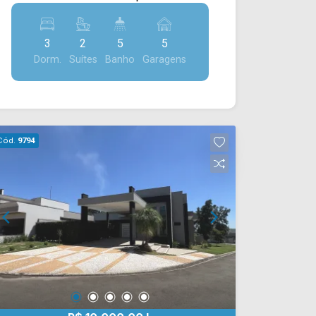
de garagem, sendo 02 cobertas.
de terreno e 315M² de construção,
*Aceita financiamento. *Aceita permuta.
contando com ampla sala de estar, sala
Localizado no bairro Fazenda Santa
3
2
5
5
de jantar, cozinha com armários, espaço
Lúcia, em Americana, o imóvel está
Dorm.
Suítes
Banho
Garagens
gourmet com churrasqueira e área de
próximo à Estrada Municipal e conta
serviço coberta. O terreno esta aos
com fácil acesso à Rodovia
fundos da casa e contém 360M² de
Anhanguera. A região é marcada por um
área plana e gramada. > 03 quartos,
ambiente mais tranquilo, com presença
sendo 01 suíte e 01 suíte master; > 05
de chácaras, represa, mercados e
Cód.
9794
banheiros, sendo 01 social, 01 lavabo e
restaurantes, proporcionando qualidade
01 externo; > 05 vagas de garagem.
de vida aliada à praticidade de acesso.
Localizado próximo à Av. de Cillo, Rua
Entre em contato com a equipe da Arbix
Florindo Cibin, Rua Dom Bosco, A. Brasil
Imóveis e agende a sua visita!!
e Av. Abdo Najar. Esta região conta com
WhatsApp e Telefone: (19) 3475-4546
Holy Cook, Instituto Salesiano Dom
ARBIX IMÓVEIS - Presente em cada
Bosco, restaurantes, academias,
mudança!
Domino`s Pizza, correios, Senac e
praças. Entre em contato com a equipe
da Arbix Imóveis e agende a sua