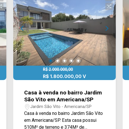
equipadas com forno e cooktop, que
proporcionam funcionalidade e
praticidade para diferentes dinâmicas
do dia a dia. O imóvel se destaca pelo
extenso quintal, que abriga uma área de
lazer completa com piscina e
churrasqueira externa, ideal para
momentos de convivência. Conta ainda
com um espaço gourmet estruturado,
integrado a uma copa de apoio, além de
área de serviço coberta, garantindo
R$ 2.000.000,00
organização e eficiência. Na área íntima,
R$ 1.800.000,00 V
a residência oferece uma configuração
diferenciada, atendendo perfeitamente
Casa à venda no bairro Jardim
famílias que valorizam espaço e
São Vito em Americana/SP
privacidade. No piso superior, são 2
Jardim São Vito - Americana/SP
quartos e 1 suíte; aos fundos, mais 1
Casa à venda no bairro Jardim São Vito
quarto e 1 suíte; no térreo, 1 quarto que
em Americana/SP. Esta casa possui
pode ser utilizado como ambiente
510M² de terreno e 374M² de