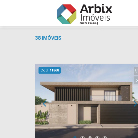
38 IMÓVEIS
Cód.
11868