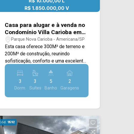
R$ 10.000,00 L
visita!! WhatsApp e Telefone: (19)
3475-4546 ARBIX IMÓVEIS - Presente
R$ 1.850.000,00 V
em cada mudança!
Casa para alugar e à venda no
Condomínio Villa Carioba em
Americana/SP
Parque Nova Carioba - Americana/SP
Esta casa oferece 300M² de terreno e
200M² de construção, reunindo
sofisticação, conforto e uma excelente
área de lazer em um projeto moderno e
funcional. A área social conta com
3
3
5
2
ampla sala de estar e sala de jantar
Dorm.
Suítes
Banho
Garagens
integradas à cozinha totalmente
planejada, equipada com cooktop,
proporcionando praticidade e perfeita
integração entre os ambientes. Os
espaços são amplos, bem iluminados e
Cód.
9592
ideais para receber familiares e amigos
com conforto. Na área de lazer, o