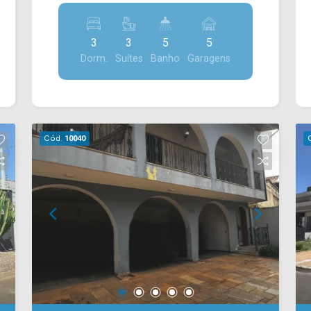
multiuso; além de 3 dormitórios de
construção, contando com ampla sala
apoio na área externa, sendo um deles
de estar e de jantar integradas com a
atualmente utilizado como despensa.
3
3
5
5
cozinha toda planejada, escritório, sala
Essa composição amplia
Dorm.
Suítes
Banho
Garagens
de TV, quintal, espaço gourmet com
significativamente as possibilidades
churrasqueira, piscina aquecida e área
de uso do imóvel, seja para
de serviço com armários. Contém cerca
acomodação, home office ou espaços
elétrica, sistema de câmeras e energia
complementares. 05 quartos, sendo 02
solar instalada. > 03 suítes, sendo 01
suítes; 05 banheiros, sendo 01 social
Cód.
10040
master com closet e sacada; > 05
no térreo, 01 social no piso superior e
banheiros, sendo 01 social e 01
01 externo; 08 vagas de garagem,
externo; > 05 vagas de garagem.
sendo 04 cobertas. *Aceita
*Aceita permuta. Localizado próximo à
financiamento. Localizado em uma
Av. Paschoal Ardito, Rua São Vito, Av.
região estratégica, o imóvel está
Antônio Pinto Duarte, Av. do Compositor
próximo à Av. Paulista, Av. Nossa Sra.
e Rod. Anhanguera. Esta região conta
de Fátima e Av. Bandeirantes,
com supermercado São Vicente, escola
garantindo fácil acesso às principais
infantil Aladdin, padarias e restaurantes.
vias da cidade. O entorno oferece
Entre em contato com a equipe da Arbix
ampla infraestrutura, com opções como