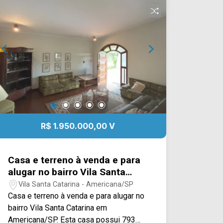
imóvel dispõe ainda de um espaço
gourmet com churrasqueira, ideal para
receber, integrado à área externa onde
se destaca a piscina aquecida com
cascata, proporcionando um ambiente
completo de lazer. O quintal amplo,
aliado à área de serviço com depósito,
reforça a praticidade no dia a dia. Conta
também com um quarto extra
independente, oferecendo versatilidade
de uso, além de sistema de
R$ 1.950.000,00 V
aquecimento solar, agregando
eficiência e economia. A configuração
dos ambientes foi cuidadosamente
Casa e terreno à venda e para
pensada para proporcionar privacidade
alugar no bairro Vila Santa
e bem-estar, com acabamentos que
Catarina em Americana/SP
Vila Santa Catarina - Americana/SP
atendem a um padrão elevado de
Casa e terreno à venda e para alugar no
exigência. 03 suítes; 05 banheiros,
bairro Vila Santa Catarina em
sendo 01 lavabo e 01 externo; 03 vagas
Americana/SP. Esta casa possui 793M²