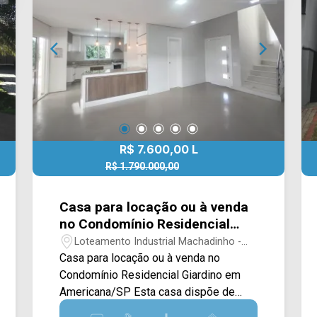
edícula conta com ampla sala e 01
banheiro. Localizado próximo à Av.
Armando Sales de Oliveira, Av. Iacanga,
Av. Brasil, Av. Santa Bárbara e Rod. Luiz
de Queiroz. Esta região conta com
Parque Ecológico, Jardim Botânico,
Senai, restaurante Sabor Mineiro,
Colégio Politec, supermercado Crema e
R$ 7.600,00 L
Colégio Antares. Entre em contato com
a equipe da Arbix Imóveis e agende a
R$ 1.790.000,00
R$ 1.690.000,00 V
sua visita!! WhatsApp e Telefone: (19)
3475-4546 ARBIX IMÓVEIS - Presente
Casa para locação ou à venda
em cada mudança!
no Condomínio Residencial
Giardino em Americana/SP
Loteamento Industrial Machadinho -
Americana/SP
Casa para locação ou à venda no
Condomínio Residencial Giardino em
Americana/SP Esta casa dispõe de
375M² de terreno e 200M² de