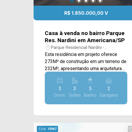
R$ 1.850.000,00 V
Casa à venda no bairro Parque
Res. Nardini em Americana/SP
Parque Residencial Nardini -
Americana/SP
Esta residência em projeto oferece
273M² de construção em um terreno de
232M², apresentando uma arquitetura
contemporânea que prioriza integração,
conforto e sofisticação. Com ambientes
3
3
5
2
amplos e bem planejados, é uma
Dorm.
Suítes
Banho
Garagens
excelente oportunidade para quem
busca um imóvel moderno em uma
localização privilegiada. A área social
foi projetada em conceito aberto,
reunindo sala de estar, sala de jantar e
Cód.
10967