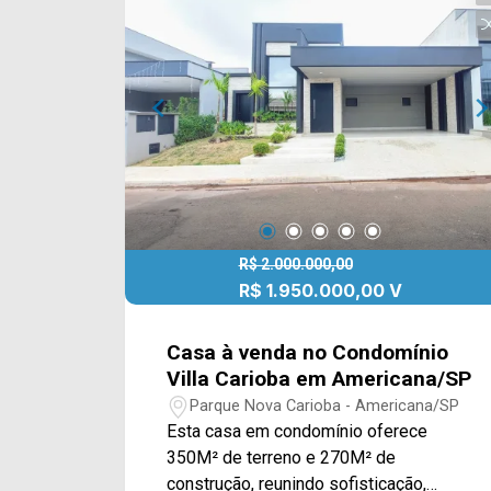
cozinha gourmet em um único
ambiente, proporcionando mais
amplitude, iluminação natural e
praticidade para o dia a dia. A
integração dos espaços favorece tanto
a convivência familiar quanto os
momentos de recepção. Na área
externa, o imóvel contará com quintal e
piscina, criando um ambiente ideal para
lazer, descanso e confraternizações,
valorizando ainda mais a qualidade de
R$ 2.000.000,00
vida dos futuros moradores. Por se
R$ 1.950.000,00 V
tratar de um imóvel em projeto,
representa uma excelente oportunidade
Casa à venda no Condomínio
para adquirir uma residência de alto
Villa Carioba em Americana/SP
padrão com design moderno e
Parque Nova Carioba - Americana/SP
excelente potencial de valorização. >
Esta casa em condomínio oferece
03 quartos suítes com closet; > 06
350M² de terreno e 270M² de
banheiros, sendo 01 social, 01 lavabo e
construção, reunindo sofisticação,