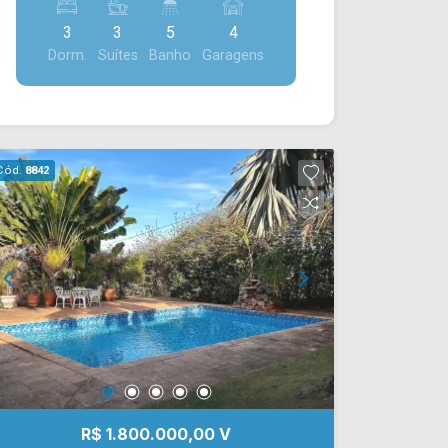
Nova Carioba, este condomínio está
construção, contando com ampla sala
próximo à Av. Nicolau João Abdalla, Av.
3
3
5
4
de estar e de jantar integradas, cozinha
Lírio Corrêa, Av. do Compositor e Av. da
Dorm.
Suítes
Banho
Garagens
toda planejada e com balcão em granito,
Música, além de possuir fácil acesso à
espaço gourmet com churrasqueira,
Av. Europa e Av. Bandeirantes. A região
piscina, quintal e área de serviço. > 03
conta com supermercados, escolas,
suítes, sendo 01 com closet; > 05
padarias, restaurantes, farmácias e
banheiros, sendo 01 lavabo e 01
diversos serviços essenciais,
Cód.
8842
externo; > 04 vagas de garagem.
oferecendo praticidade, segurança e
Localizado no bairro Jardim Imperador,
excelente qualidade de vida para toda a
este condomínio está próximo à Rod.
família. Entre em contato com a equipe
Anhanguera. Esta região conta com
da Arbix Imóveis e agende a sua
Aeroporto Municipal, restaurantes e
visita!! WhatsApp e Telefone: (19)
fácil acesso a cidade de Nova Odessa.
3475-4546 ARBIX IMÓVEIS - Presente
Entre em contato com a equipe da Arbix
em cada mudança!
Imóveis e agende a sua visita!!
WhatsApp e Telefone: (19) 3475-4546
ARBIX IMÓVEIS - Presente em cada
mudança!
R$ 1.800.000,00 V