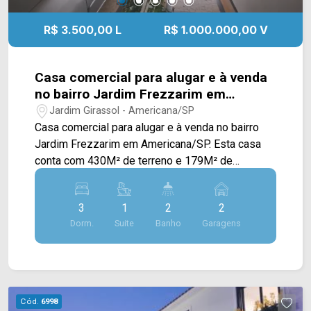
R$ 3.500,00 L
R$ 1.000.000,00 V
Casa comercial para alugar e à venda
no bairro Jardim Frezzarim em
Americana/SP.
Jardim Girassol - Americana/SP
Casa comercial para alugar e à venda no bairro
Jardim Frezzarim em Americana/SP. Esta casa
conta com 430M² de terreno e 179M² de
construção, sendo dispostos em ampla sala de
estar, sala de jantar, cozinha, extenso quintal e
3
1
2
2
edícula nos fundos com área de serviço. > 03
Dorm.
Suite
Banho
Garagens
quartos, sendo 01 suíte; > 03 banheiros sendo 01
social e 01 externo; > 02 vagas de garagem.
Localizado entre as avenidas Av. Campos Salles,
Fortunato Faraone e Florindo Cibin, com intenso
corredor comercial próximo a supermercados,
Cód.
6998
pizzarias, restaurantes, padarias, academias,