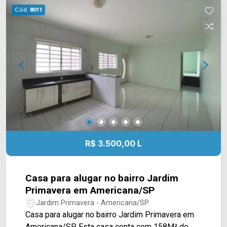
e entre outros. Ele também fica a 13min do
Cód.
8011
Centro da cidade e 20min do Shopping. Visite
agora o decorado com um corretor Arbix Imóveis!
WhatsApp e Telefone Arbix: (19) 3475-4546
ARBIX IMÓVEIS - Presente em cada mudança!
R$ 3.500,00 L
Casa para alugar no bairro Jardim
Primavera em Americana/SP
Jardim Primavera - Americana/SP
Casa para alugar no bairro Jardim Primavera em
Americana/SP. Esta casa conta com 158M² de