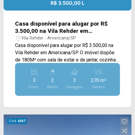
R$ 3.500,00 L
Casa disponível para alugar por R$
3.500,00 na Vila Rehder em
Americana/SP
Vila Rehder - Americana/SP
Casa disponível para alugar por R$ 3.500,00 na
Vila Rehder em Americana/SP. O imóvel dispõe
de 180M² com sala de estar e de jantar, cozinha
com armário, depósito, quintal e área de serviço.
> 03 dormitórios; > 02 banheiros sociais; > 03
3
2
3
270 m²
vagas de garagem. Localizado em Americana, o
Dorm.
Banho
Garagens
Terreno
imóvel contém uma área com diversos
comércios em volta, como supermercados,
farmácias, bancos, restaurantes, postos de
saúde, escolas e entre outros. Além de estar
próximo a Av. Brasil. Entre em contato com a
Cód.
6367
nossa equipe de vendas e agende a sua visita!!
WhatsApp e Telefone Arbix: (19) 3475-4546