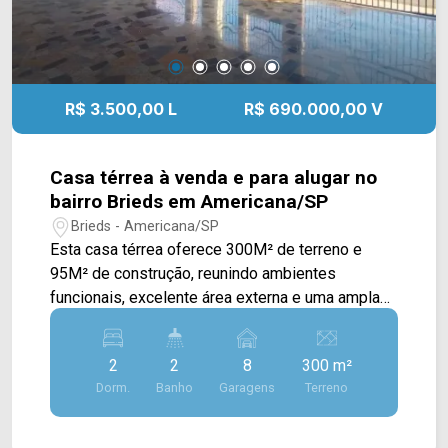
R$ 3.500,00 L
R$ 690.000,00 V
Casa térrea à venda e para alugar no
bairro Brieds em Americana/SP
Brieds - Americana/SP
Esta casa térrea oferece 300M² de terreno e
95M² de construção, reunindo ambientes
funcionais, excelente área externa e uma ampla
capacidade de garagem, sendo uma ótima opção
para quem busca conforto, praticidade e espaço
2
2
8
300 m²
para o dia a dia. A área social conta com sala de
Dorm.
Banho
Garagens
Terreno
estar e sala de jantar integradas, proporcionando
um ambiente acolhedor e agradável para o
convívio da família. A cozinha é totalmente