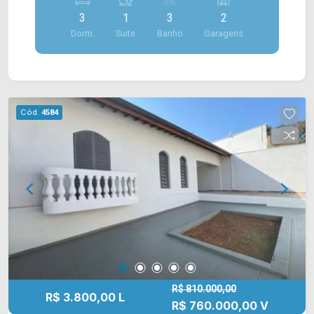
dormitórios, sendo 01 suíte; > 03 banheiros,
3
1
3
2
sendo 01 social e 01 lavabo; > 02 vagas de
Dorm.
Suite
Banho
Garagens
garagem. Localização em Americana, próximo a
Av. Nossa Sra. de Fátima, com diversos
comércios nos arredores como supermercados,
restaurantes, postos de saúde, farmácias e muito
mais. Entre em contato com a nossa equipe e
Cód.
4584
agende a sua visita!! WhatsApp e Telefone Arbix:
(19) 3475-4546 ARBIX IMÓVEIS - Presente em
cada mudança!
R$ 810.000,00
R$ 3.800,00 L
R$ 760.000,00 V