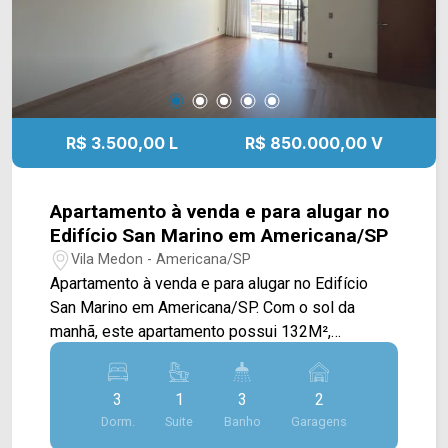
Presente em cada mudança!
R$ 3.500,00 L
R$ 850.000,00 V
Apartamento à venda e para alugar no
Edifício San Marino em Americana/SP
Vila Medon - Americana/SP
Apartamento à venda e para alugar no Edifício
San Marino em Americana/SP. Com o sol da
manhã, este apartamento possui 132M²,
possuindo ampla sala de estar e de jantar
integradas, cozinha planejada, sacada com vista
3
1
3
2
livre e área de serviço com armários. > 03
Dorm.
Suite
Banho
Garagens
quartos, sendo 01 suíte com sacada; > 03