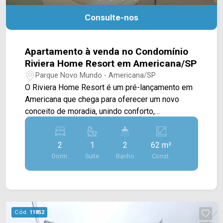
Consulte-nos
Apartamento à venda no Condomínio
Riviera Home Resort em Americana/SP
Parque Novo Mundo - Americana/SP
O Riviera Home Resort é um pré-lançamento em
Americana que chega para oferecer um novo
conceito de moradia, unindo conforto,
funcionalidade e qualidade de vida em um
condomínio com conceito Home Resort. O
2
1
2
62 m²
empreendimento conta com apartamentos de
Dorm.
Suite
Banho
Const.
62M², 65M² e 75M², projetados para atender
diferentes perfis de moradores, desde casais e
pequenas famílias até quem busca mais espaço
para viver com conforto. As plantas foram
desenvolvidas com ambientes bem distribuídos,
Cód.
11852
oferecendo sala de estar e sala de jantar