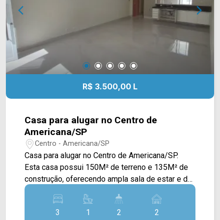
seguros poderão sofrer eventuais atualizações.
Entre em contato com a equipe da Arbix Imóveis
e agende a sua visita!! WhatsApp e Telefone:
(19) 3475-4546 ARBIX IMÓVEIS - Presente em
cada mudança!
R$ 3.500,00 L
Casa para alugar no Centro de
Americana/SP
Centro - Americana/SP
Casa para alugar no Centro de Americana/SP.
Esta casa possui 150M² de terreno e 135M² de
construção, oferecendo ampla sala de estar e de
jantar integradas, cozinha com armários e área de
serviço. Contém acabamento com piso
3
1
2
2
porcelanato, portas internas de madeira, porta da