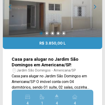
R$ 3.850,00 L
Casa para alugar no Jardim São
Domingos em Americana/SP.
Jardim São Domingos - Americana/SP
Casa para alugar no Jardim São Domingos em
Americana/SP. O imóvel conta com 04
dormitórios, sendo 01 suíte, 02 salas, cozinha
com armários, copa, banheiro social, área de
serviço coberta, área de lazer com churrasqueira,
4
1
4
4
quintal amplo e garagem para 04 veículos. > 04