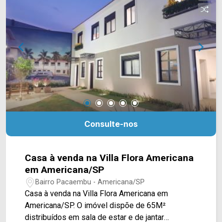
farmácias, pets e adegas. Este imóvel poderá ser
adaptado ou reformado mediante acordo com
proprietário. Entre em contato com a equipe da
Arbix Imóveis e agende a sua visita!! WhatsApp
e Telefone: (19) 3475-4546 ARBIX IMÓVEIS -
Presente em cada mudança
Consulte-nos
Casa à venda na Villa Flora Americana
em Americana/SP
Bairro Pacaembu - Americana/SP
Casa à venda na Villa Flora Americana em
Americana/SP. O imóvel dispõe de 65M²
distribuídos em sala de estar e de jantar