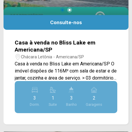
Consulte-nos
Casa à venda no Bliss Lake em
Americana/SP
Chácara Letônia - Americana/SP
Casa à venda no Bliss Lake em Americana/SP O
imóvel dispões de 116M² com sala de estar e de
jantar, cozinha e área de serviço. > 03 dormitórios,
com 01 suíte; > 03 banheiros, sendo 01 social e
01 lavabo > 02 vagas de garagem. Com
3
1
3
2
localização privilegiada, o Bliss Lake irá te
Dorm.
Suite
Banho
Garagens
proporcionar tranquilidade e exclusividade, na
qual ele tem uma área com diversos comércios
em sua volta como supermercados, farmácias,
postos de saúde, bancos, postos de combustível