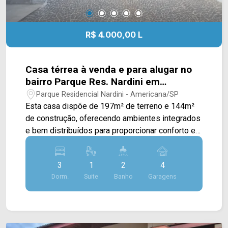
R$ 4.000,00 L
Casa térrea à venda e para alugar no
bairro Parque Res. Nardini em
Americana/SP
Parque Residencial Nardini - Americana/SP
Esta casa dispõe de 197m² de terreno e 144m²
de construção, oferecendo ambientes integrados
e bem distribuídos para proporcionar conforto e
praticidade no dia a dia. Conta com sala de estar
e de jantar integradas à cozinha planejada em
3
1
2
4
conceito aberto, criando um espaço moderno e
Dorm.
Suite
Banho
Garagens
funcional para reunir a família e receber visitas,
além de área de serviço coberta que traz mais
comodidade à rotina. Seu projeto privilegia a
integração dos ambientes e o excelente