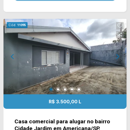
banheiros, sendo 01 social e 01 lavabo; > 02
vagas de garagem cobertas. *Aceita
financiamento. Localizado no bairro Vila Medon,
este condomínio está próximo à Av. de Cillo, Av.
Cód.
11095
Brasil, Rua Gonçalves Dias e fácil acesso ao
Centro. Esta região conta com hospital Unimed,
restaurante Casa Florindo, Domino`s Pizza,
escolas e farmácia Todo Dia. Entre em contato
com a equipe da Arbix Imóveis e agende a sua
visita!! WhatsApp e Telefone: (19) 3475-4546
ARBIX IMÓVEIS - Presente em cada mudança!
R$ 3.500,00 L
Casa comercial para alugar no bairro
Cidade Jardim em Americana/SP.