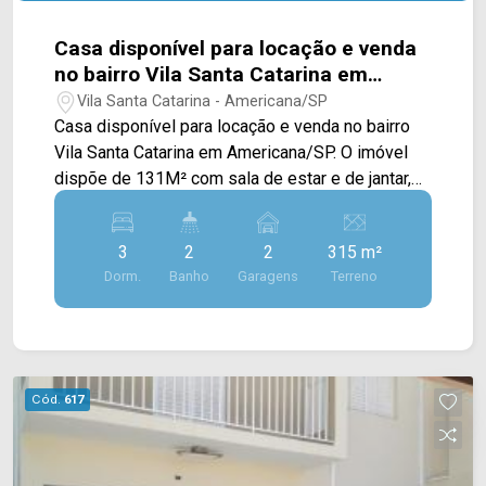
Casa disponível para locação e venda
no bairro Vila Santa Catarina em
Americana/SP.
Vila Santa Catarina - Americana/SP
Casa disponível para locação e venda no bairro
Vila Santa Catarina em Americana/SP. O imóvel
dispõe de 131M² com sala de estar e de jantar,
cozinha com armários, quintal e área de serviço. >
03 dormitórios > 02 banheiros sociais; > 02
3
2
2
315 m²
vagas de garagem. Localizado próximo Av Abdo
Dorm.
Banho
Garagens
Terreno
Najar e com fácil acesso para Rodovia Luiz de
Queiroz, uma área com diversos comércios em
volta, como supermercados, farmácias, bancos,
restaurantes, postos de saúde, escolas e entre
outros. Entre em contato com a nossa equipe de
Cód.
617
vendas e agende a sua visita!! WhatsApp e
Telefone Arbix: (19) 3475-4546 ARBIX IMÓVEIS -
Presente em cada mudança!