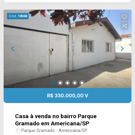
sala, cozinha, 01 quarto e 01 banheiro. Localizado
próximo à Av. da Amizade, Av. Rafael Vitta, Av. de
Cód.
10568
Cillo e Av. Santa Bárbara. Esta região conta com
Faculdade Fatec, restaurante O Tropeiro, padaria
Ouro Branco, escola Maria José de Mattos e
pizzaria Brasil. Entre em contato com a equipe da
Arbix Imóveis e agende a sua visita!! WhatsApp
e Telefone: (19) 3475-4546 ARBIX IMÓVEIS -
Presente em cada mudança!
R$ 330.000,00 V
Casa à venda no bairro Parque
Gramado em Americana/SP
Parque Gramado - Americana/SP