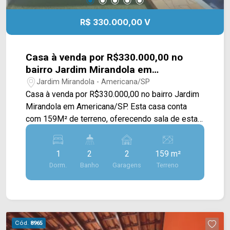
R$ 330.000,00 V
Casa à venda por R$330.000,00 no
bairro Jardim Mirandola em
Americana/SP
Jardim Mirandola - Americana/SP
Casa à venda por R$330.000,00 no bairro Jardim
Mirandola em Americana/SP. Esta casa conta
com 159M² de terreno, oferecendo sala de estar,
sala de jantar integrada com a cozinha com
armários, espaço gourmet com churrasqueira,
1
2
2
159 m²
piscina e área de serviço. > 01 quarto; > 02
Dorm.
Banho
Garagens
Terreno
banheiros, sendo 01 externo; > 02 vagas de
garagem. Localizado próximo à Av. Parma, Av.
Roma e Av. Ângelo Pascote, contém fácil acesso
à Av. Nossa Sra. de Fátima, Rod. Luiz de Queiroz
e Rod. Anhanguera. Entre em contato com a
Cód.
8965
equipe da Arbix Imóveis e agende a sua visita!!