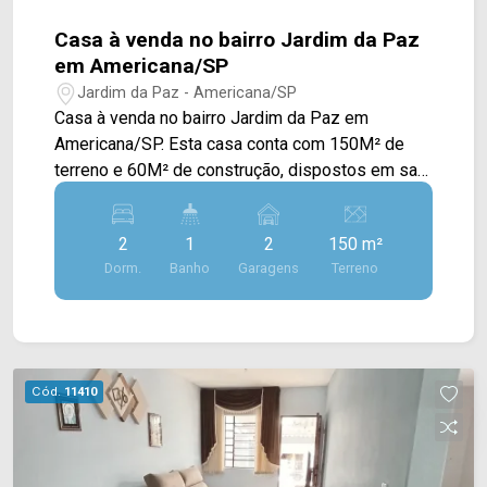
Casa à venda no bairro Jardim da Paz
em Americana/SP
Jardim da Paz - Americana/SP
Casa à venda no bairro Jardim da Paz em
Americana/SP. Esta casa conta com 150M² de
terreno e 60M² de construção, dispostos em sala
de estar, sala de jantar integrada com a cozinha
com armários, espaço gourmet com
2
1
2
150 m²
churrasqueira aos fundos, conectado a área de
Dorm.
Banho
Garagens
Terreno
serviço. > 02 quartos; > 01 banheiro social; > 02
vagas de garagem cobertas. *Aceita
financiamento. *Aceita permuta. Localizado
próximo à Av. João Luiz Mazer, Rua da Concórdia,
Rua Florindo Cibin e Estrada da Balsa. Esta região
Cód.
11410
conta com supermercados Davita e Falcão,
praças, academias e restaurantes. Entre em
contato com a equipe da Arbix Imóveis e agende
a sua visita!! WhatsApp e Telefone: (19) 3475-