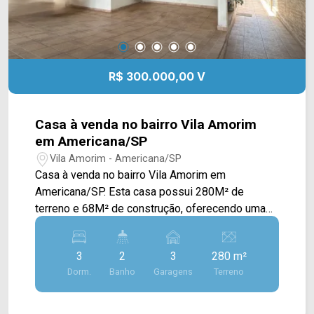
R$ 300.000,00 V
Casa à venda no bairro Vila Amorim
em Americana/SP
Vila Amorim - Americana/SP
Casa à venda no bairro Vila Amorim em
Americana/SP. Esta casa possui 280M² de
terreno e 68M² de construção, oferecendo uma
casa principal e uma edícula aos fundos. A casa
principal contém sala de estar, sala de jantar
3
2
3
280 m²
integrada com a cozinha planejada, espaço
Dorm.
Banho
Garagens
Terreno
gourmet com churrasqueira e área de serviço
externa. > 02 quartos; > 01 banheiro social; > 03
vagas de garagem cobertas. A edícula conta com