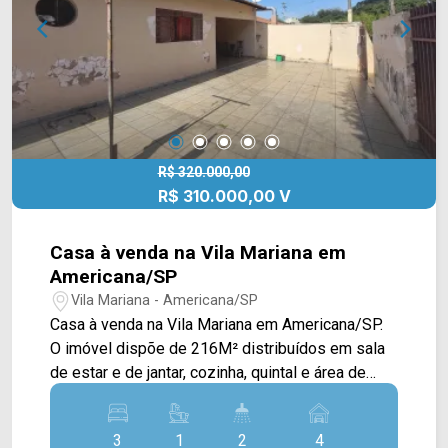
Av. Nossa Sra. de Fátima, , rodoviária, Hospital
Municipal, Av. Europa, Av. Antônio Pinto Duarte,
Av. Bandeirantes e ao Centro. Entre em contato
com a nossa equipe e agende a sua visita!!
WhatsApp e Telefone Arbix: (19) 3475-4546
ARBIX IMÓVEIS - Presente em cada mudança!
R$ 320.000,00
R$ 310.000,00 V
Casa à venda na Vila Mariana em
Americana/SP
Vila Mariana - Americana/SP
Casa à venda na Vila Mariana em Americana/SP.
O imóvel dispõe de 216M² distribuídos em sala
de estar e de jantar, cozinha, quintal e área de
serviço. > 03 dormitórios, sendo 01 suíte; > 02
banheiros, sendo 01 suíte; > 04 vagas de
3
1
2
4
garagem. Não aceita permuta. Localizado