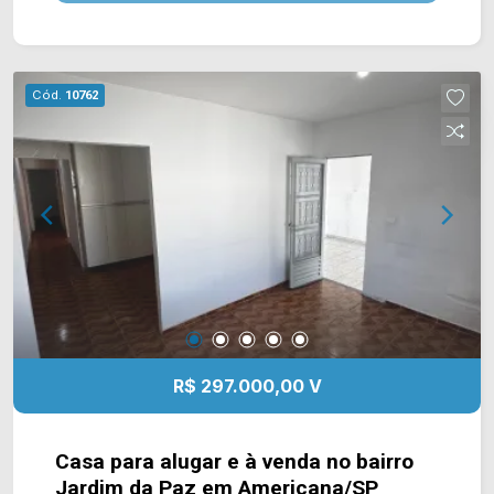
Prosperidade, supermercado Falcão e
academias. Entre em contato com a equipe da
Arbix Imóveis e agende a sua visita!! WhatsApp
e Telefone: (19) 3475-4546 ARBIX IMÓVEIS -
Cód.
10762
Presente em cada mudança!
R$ 297.000,00 V
Casa para alugar e à venda no bairro
Jardim da Paz em Americana/SP