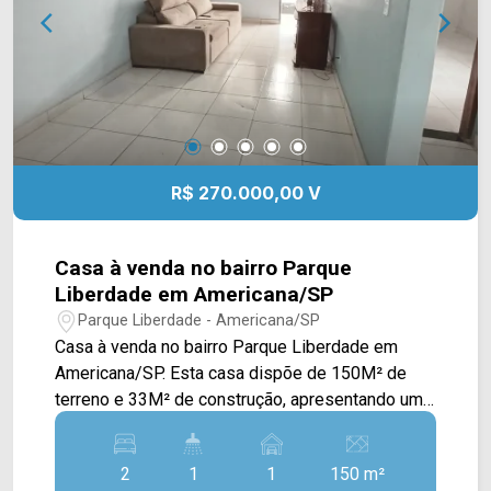
4546 ARBIX IMÓVEIS - Presente em cada
mudança!
R$ 270.000,00 V
Casa à venda no bairro Parque
Liberdade em Americana/SP
Parque Liberdade - Americana/SP
Casa à venda no bairro Parque Liberdade em
Americana/SP. Esta casa dispõe de 150M² de
terreno e 33M² de construção, apresentando um
projeto funcional e bem distribuído, ideal para
quem busca praticidade e conforto em um
2
1
1
150 m²
ambiente compacto. O imóvel conta com sala de