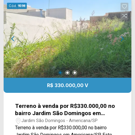
e Telefone: 19 3475-4546 ARBIX IMÓVEIS -
Cód.
9598
Presente em cada mudança!
R$ 330.000,00 V
Terreno à venda por R$330.000,00 no
bairro Jardim São Domingos em
Americana/SP
Jardim São Domingos - Americana/SP
Terreno à venda por R$330.000,00 no bairro
Jardim São Domingos em Americana/SP. Este