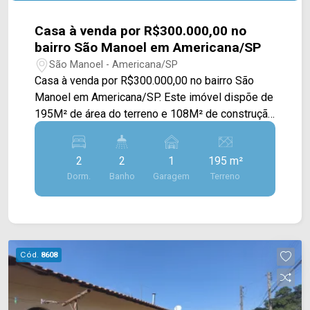
Casa à venda por R$300.000,00 no
bairro São Manoel em Americana/SP
São Manoel - Americana/SP
Casa à venda por R$300.000,00 no bairro São
Manoel em Americana/SP. Este imóvel dispõe de
195M² de área do terreno e 108M² de construção
podendo ser utilizado na modalidade residencial
ou comercial. Sendo distribuídos em um amplo
2
2
1
195 m²
salão comercial na frente e uma casa residencial
Dorm.
Banho
Garagem
Terreno
aos fundos, onde a casa esta disposta em uma
espaçosa sala de estar e jantar, cozinha com
armários, um quintal grande e uma ótima área de
serviço. > 02 dormitórios; > 02 banheiros sociais;
> 01 vaga de garagem. Esta localizado próximo a
Cód.
8608
Av. Lírio Correa, posto de saúde, academia,
escolas, Av. do compositor, restaurantes e entre
outros, conta com fácil acesso a Av. da Saudade,