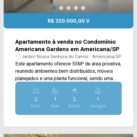
R$ 320.000,00 V
Apartamento à venda no Condomínio
Americana Gardens em Americana/SP
Jardim Nossa Senhora do Carmo - Americana/SP
Este apartamento oferece 55M² de área privativa,
reunindo ambientes bem distribuídos, móveis
planejados e uma planta funcional, sendo uma
excelente opção para quem busca conforto,
praticidade e qualidade de vida. A área social
2
1
2
1
conta com sala de estar e sala de jantar
Dorm.
Suite
Banho
Garagem
integradas, criando um ambiente aconchegante e
agradável para o convívio da família. A cozinha é
totalmente planejada e conectada à área de
serviço, proporcionando mais organização,