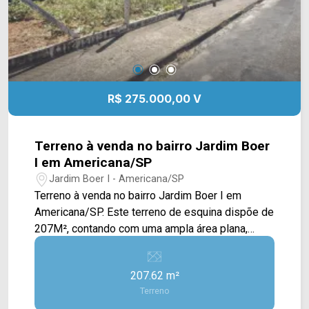
R$ 275.000,00 V
Terreno à venda no bairro Jardim Boer
I em Americana/SP
Jardim Boer I - Americana/SP
Terreno à venda no bairro Jardim Boer I em
Americana/SP. Este terreno de esquina dispõe de
207M², contando com uma ampla área plana,
cercada e com calçada, contendo outras casas ao
redor. Localizado próximo à Av. Roma, Av. Parma
207.62 m²
e Rod. Anhanguera. Esta região conta com
Terreno
restaurante Bella Brasil, Sorveteria da