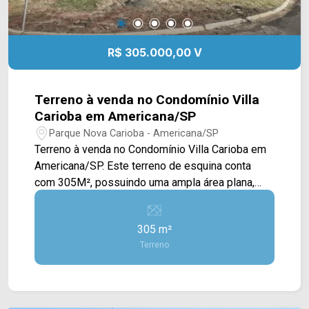
R$ 305.000,00 V
Terreno à venda no Condomínio Villa
Carioba em Americana/SP
Parque Nova Carioba - Americana/SP
Terreno à venda no Condomínio Villa Carioba em
Americana/SP. Este terreno de esquina conta
com 305M², possuindo uma ampla área plana,
com algumas árvores em volta. Localizado no
bairro Parque Nova Carioba, este condomínio
305 m²
está próximo à Av. Nicolau João Abdalla, Av. Lírio
Terreno
Correa, Av. do Compositor e Av. da Música,
contém fácil acesso a Av. Europa e Av.
Bandeirantes. Entre em contato com a equipe da
Arbix Imóveis e agende a sua visita!! WhatsApp