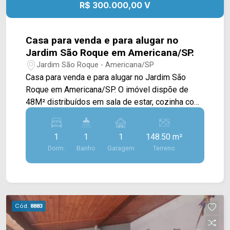
R$ 300.000,00 V
Casa para venda e para alugar no
Jardim São Roque em Americana/SP.
Jardim São Roque - Americana/SP
Casa para venda e para alugar no Jardim São
Roque em Americana/SP. O imóvel dispõe de
48M² distribuídos em sala de estar, cozinha com
gabinete, 01 dormitório, área de serviço, banheiro
e amplo quintal. > 01 dormitório; > 01 banheiro; >
1
1
1
148.50 m²
01 vaga de garagem. O imóvel esta localizado no
Dorm.
Banho
Garagem
Terreno
bairro São Roque, próximo a supermercados,
escolas, padaria e outros comercios. Entre em
contato com a nossa equipe e agende a sua
visita!! WhatsApp e Telefone Arbix: (19) 3475-
4546 ARBIX IMÓVEIS - Presente em cada
Cód.
8883
mudança.!!