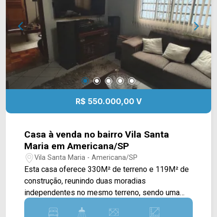
equipe da Arbix Imóveis e agende a sua visita!!
WhatsApp e Telefone: (19) 3475-4546 ARBIX
IMÓVEIS - Presente em cada mudança!
R$ 550.000,00 V
Casa à venda no bairro Vila Santa
Maria em Americana/SP
Vila Santa Maria - Americana/SP
Esta casa oferece 330M² de terreno e 119M² de
construção, reunindo duas moradias
independentes no mesmo terreno, sendo uma
excelente opção para famílias que desejam mais
espaço, para quem busca acomodar parentes