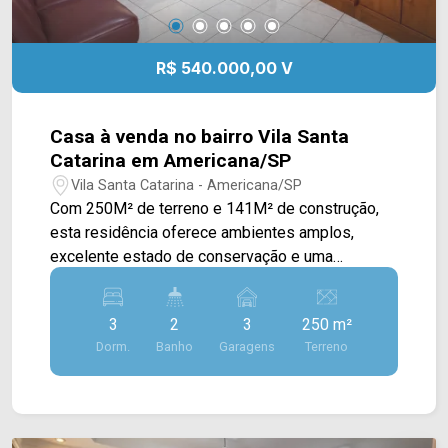
R$ 540.000,00 V
Casa à venda no bairro Vila Santa
Catarina em Americana/SP
Vila Santa Catarina - Americana/SP
Com 250M² de terreno e 141M² de construção,
esta residência oferece ambientes amplos,
excelente estado de conservação e uma
localização estratégica, sendo uma ótima opção
tanto para moradia quanto para quem busca um
3
2
3
250 m²
imóvel com potencial para uso residencial ou
Dorm.
Banho
Garagens
Terreno
comercial. A área social proporciona ambientes
confortáveis para a rotina da família. O imóvel
conta ainda com cozinha, amplo quintal e uma
generosa área externa, oferecendo diversas