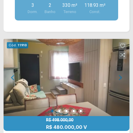
3
2
330 m²
118.93 m²
com privacidade ou até mesmo gerar renda com
Dorm.
Banho
Terreno
Const.
locação. A casa principal conta com sala de estar,
sala de TV e sala de jantar integrada à cozinha
com armários, proporcionando ambientes
amplos, confortáveis e funcionais para o dia a
dia. O amplo quintal amplia as possibilidades de
Cód.
11910
lazer, futuras ampliações ou criação de um
espaço de convivência, enquanto a área de
serviço complementa a praticidade da residência.
Nos fundos, a edícula oferece uma estrutura
completa, composta por cozinha com armários,
um dormitório e banheiro social, formando um
espaço independente e versátil, ideal para
receber familiares, hóspedes ou até mesmo ser
utilizado como fonte de renda. Com um terreno
amplo e uma planta versátil, este imóvel se
destaca pelas diversas possibilidades de
R$ 498.000,00
R$ 480.000,00 V
utilização, atendendo diferentes perfis de