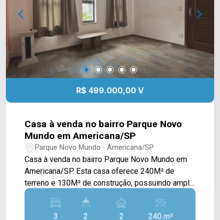
e restaurantes. Entre em contato com a equipe da
Arbix Imóveis e agende a sua visita!! WhatsApp
e Telefone: 19 3475-4546 ARBIX IMÓVEIS -
Presente em cada mudança!
R$ 499.000,00 V
Casa à venda no bairro Parque Novo
Mundo em Americana/SP
Parque Novo Mundo - Americana/SP
Casa à venda no bairro Parque Novo Mundo em
Americana/SP. Esta casa oferece 240M² de
terreno e 130M² de construção, possuindo ampla
sala de estar, sala de jantar, cozinha com
planejados, espaço gourmet com churrasqueira e
3
2
2
240 m²
área de serviço. > 02 quartos; > 01 banheiro