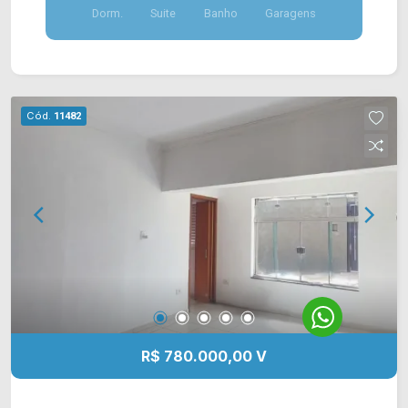
Dorm.
Suite
Banho
Garagens
coberta. > 03 quartos, sendo 01 suíte; > 02
banheiros, sendo 01 social; > 02 vagas de
garagem, sendo 01 coberta. *Aceita
financiamento. *Aceita permuta. Localizado
próximo à Av. de Cillo, Av. Giaconda Cibin e Rod.
Cód.
11482
Luiz de Queiroz. Esta região conta com Sesi,
faculdade Unisal, Bike Hotel, padaria Gustmann,
restaurantes e escolas. Entre em contato com a
equipe da Arbix Imóveis e agende a sua visita!!
WhatsApp e Telefone: (19) 3475-4546 ARBIX
IMÓVEIS - Presente em cada mudança!
R$ 780.000,00 V