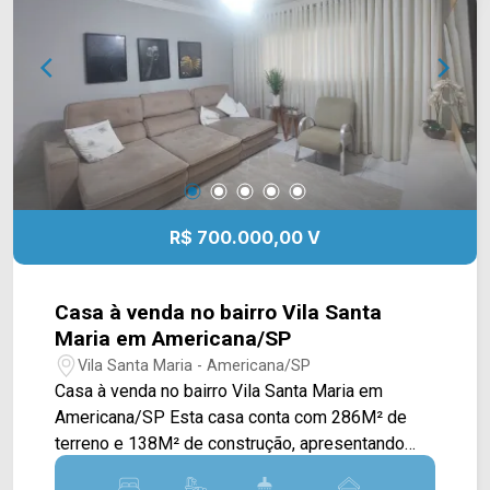
permuta. Localizado em uma região estratégica,
está próximo à Av. Giaconda Cibin, Rua Artur
Nogueira, Av. de Cillo e Rod. Dr. Ernesto de Cillo.
A região conta com conveniências como o Bike
Hotel, a Padaria Gustmann, a Escola Prof. Ornella
Rita Ferrari e restaurantes, proporcionando
praticidade e qualidade de vida no dia a dia. Entre
em contato com a equipe da Arbix Imóveis e
agende a sua visita!! WhatsApp e Telefone: (19)
R$ 700.000,00 V
3475-4546 ARBIX IMÓVEIS - Presente em cada
mudança!
Casa à venda no bairro Vila Santa
Maria em Americana/SP
Vila Santa Maria - Americana/SP
Casa à venda no bairro Vila Santa Maria em
Americana/SP Esta casa conta com 286M² de
terreno e 138M² de construção, apresentando
uma planta ampla e bem distribuída, ideal para