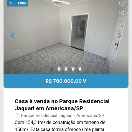
morar e ainda aceita financiamento. ? 180m² de
Cód.
12088
terreno; ? 174m² de construção; ? 02 dormitórios,
sendo 01 suíte; ? 03 banheiros; ? Sala de estar; ?
Cozinha planejada com ilha; ? Closet; ? Armários
planejados; ? Ar-condicionado; ? Energia solar; ?
02 vagas de garagem, sendo 01 coberta.
Localizada no Jardim Nielsen Ville, em
Americana, a casa oferece fácil acesso aos
principais comércios, serviços e vias da cidade,
proporcionando mais praticidade para a rotina.
Entre em contato com a equipe da Arbix Imóveis
e agende sua visita. WhatsApp e telefone: (19)
R$ 700.000,00 V
3475-4546 Arbix Imóveis - Presente em cada
momento.
Casa à venda no Parque Residencial
Jaguari em Americana/SP
Parque Residencial Jaguari - Americana/SP
Com 154,31m² de construção em terreno de
150m². Esta casa térrea oferece uma planta