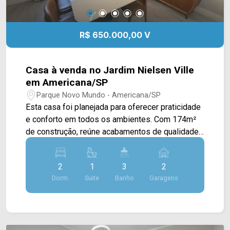
R$ 650.000,00 V
Casa à venda no Jardim Nielsen Ville
em Americana/SP
Parque Novo Mundo - Americana/SP
Esta casa foi planejada para oferecer praticidade
e conforto em todos os ambientes. Com 174m²
de construção, reúne acabamentos de qualidade,
ambientes funcionais e diferenciais que tornam o
dia a dia mais agradável para toda a família. A
2
1
3
2
cozinha planejada com ilha integra os espaços de
Dorm.
Suite
Banho
Garagens
convivência, criando um ambiente perfeito para
receber. Armários planejados, closet, ar-
condicionado e sistema de energia solar
complementam o imóvel, que está pronto para