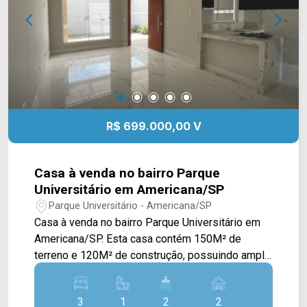
próxima ao centro. Suas principais vias, como as
ruas Dom Pedro II e Riachuelo, conectam a
região a importantes polos de saúde, resultando
em um comércio focado predominantemente em
clínicas médicas, laboratórios e escritórios
prestadores de serviços, além de conveniências
locais. Entre em contato com a equipe da Arbix
Imóveis e agende a sua visita!! WhatsApp e
R$ 699.000,00 V
Telefone: (19) 3475-4546 ARBIX IMÓVEIS -
Presente em cada mudança!
Casa à venda no bairro Parque
Universitário em Americana/SP
Parque Universitário - Americana/SP
Casa à venda no bairro Parque Universitário em
Americana/SP. Esta casa contém 150M² de
terreno e 120M² de construção, possuindo ampla
sala de estar e de jantar integradas a cozinha em
conceito aberto, com cooktop e bancada, espaço
3
1
2
2
gourmet com churrasqueira e área de serviço