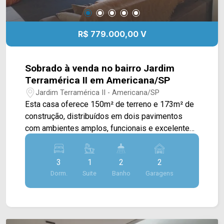
R$ 779.000,00 V
Sobrado à venda no bairro Jardim
Terramérica II em Americana/SP
Jardim Terramérica II - Americana/SP
Esta casa oferece 150m² de terreno e 173m² de
construção, distribuídos em dois pavimentos
com ambientes amplos, funcionais e excelente
aproveitamento dos espaços. A área social conta
com uma ampla sala de estar, valorizada pela
3
1
2
2
excelente iluminação natural, sala de jantar
Dorm.
Suite
Banho
Garagens
integrada à cozinha planejada com balcão,
armários e exaustor, além de área gourmet e área
de serviço, proporcionando praticidade para o dia
a dia e momentos de confraternização. O imóvel