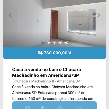
restaurantes e escolas. Entre em contato com a
equipe da Arbix Imóveis e agende a sua visita!!
WhatsApp e Telefone: (19) 3475-4546 ARBIX
IMÓVEIS - Presente em cada mudança!
R$ 780.000,00 V
Casa à venda no bairro Chácara
Machadinho em Americana/SP
Chácara Machadinho II - Americana/SP
Casa à venda no bairro Chácara Machadinho em
Americana/SP. Esta casa possui 300 m² de
terreno e 150 m² de construção, oferecendo um
excelente equilíbrio entre espaço, conforto e