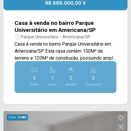
R$ 699.000,00 V
Telefone: (19) 3475-4546 ARBIX IMÓVEIS -
Presente em cada mudança!
Casa à venda no bairro Parque
Universitário em Americana/SP
Parque Universitário - Americana/SP
Casa à venda no bairro Parque Universitário em
Americana/SP. Esta casa contém 150M² de
terreno e 120M² de construção, possuindo ampla
sala de estar e de jantar integradas a cozinha em
conceito aberto, com cooktop e bancada, espaço
3
1
2
2
gourmet com churrasqueira e área de serviço
Dorm.
Suite
Banho
Garagens
coberta. > 03 quartos, sendo 01 suíte; > 02
banheiros, sendo 01 social; > 02 vagas de
garagem, sendo 01 coberta. *Aceita
financiamento. *Aceita permuta. Localizado
próximo à Av. de Cillo, Av. Giaconda Cibin e Rod.
Cód.
11482
Luiz de Queiroz. Esta região conta com Sesi,
faculdade Unisal, Bike Hotel, padaria Gustmann,