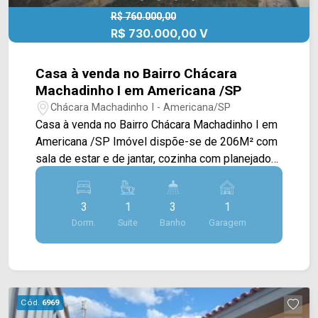
R$ 760.000,00
R$ 730.000,00 V
Casa à venda no Bairro Chácara
Machadinho I em Americana /SP
Chácara Machadinho I - Americana/SP
Casa à venda no Bairro Chácara Machadinho I em
Americana /SP Imóvel dispõe-se de 206M² com
sala de estar e de jantar, cozinha com planejados,
área gourmet com churrasqueira, piscina
aquecida e área de serviço coberta. > 03
3
1
3
1
dormitórios, sendo 01 suíte. > 03 banheiros,
Dorm.
Suite
Banho
Garagem
sendo 02 sociais; > 01 vaga de garagem coberta.
Aceita permuta. Localizado em Americana, o
imóvel contém uma área com diversos
comércios em volta, como supermercados,
farmácias, bancos, restaurantes, postos de
Cód.
6969
saúde, escolas e entre outros. Entre em contato