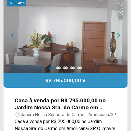
sociais; > 03 vagas de garagem com portão
Cód.
7016
eletrônico. Localizado próximo à AV. da Amizade,
supermercados, restaurantes, escolas, praças,
bares, postos de combustíveis, pontos de
ônibus, farmácias, padarias e comércio em geral.
Entre em contato com a nossa equipe e agende a
sua visita!! WhatsApp e Telefone Arbix: (19)
3475-4546 ARBIX IMÓVEIS - Presente em cada
mudança!
R$ 795.000,00 V
Casa à venda por R$ 795.000,00 no
Jardim Nossa Sra. do Carmo em
Americana/SP
Jardim Nossa Senhora do Carmo - Americana/SP
Casa à venda por R$ 795.000,00 no Jardim
Nossa Sra. do Carmo em Americana/SP. O imóvel