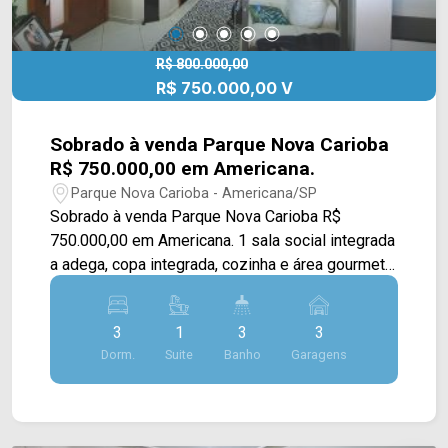
R$ 800.000,00
R$ 750.000,00 V
Sobrado à venda Parque Nova Carioba
R$ 750.000,00 em Americana.
Parque Nova Carioba - Americana/SP
Sobrado à venda Parque Nova Carioba R$
750.000,00 em Americana. 1 sala social integrada
a adega, copa integrada, cozinha e área gourmet
1 dispensa 1 área de serviços externa Hall de
iluminação Sala de vídeo 2 quartos com sacada 1
3
1
3
3
banheiro social 1 lavabo 1 Suíte Master com
Dorm.
Suite
Banho
Garagens
sacada, closet e suíte com banheira Portas
balcão de madeira nobre 1 escritório e
brinquedoteca Área gourmet com churrasqueira,
fogão a lenha, forno a lenha e sacada com visão