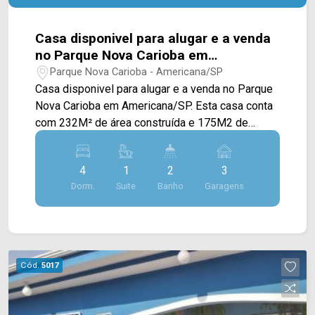
Casa disponivel para alugar e a venda
no Parque Nova Carioba em
Americana/SP.
Parque Nova Carioba - Americana/SP
Casa disponivel para alugar e a venda no Parque
Nova Carioba em Americana/SP. Esta casa conta
com 232M² de área construída e 175M2 de
terreno sendo dispostos em uma ampla sala de
estar e de jantar, uma espaçosa cozinha com
4
1
2
3
planejados, despensa, sacada, área gourmet com
Dorm.
Suite
Banho
Garagens
churrasqueira, piscina e uma ótima área de
serviço. Possui ar condicionado em todos os
ambientes. > 04 dormitórios com planejados,
sendo 01 com suíte; > 02 banheiros, sendo 01
social; > 03 vaga de garagem. Esta localizado
Cód.
5017
próximo a Av. do Compositor, Av. Lírio Correa,
escolas, restaurantes, farmácias, Av. Atílio
Dextro, Av. da Música e entre outros, conta com