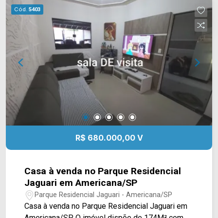
para a cidade de Americana 2 caixas d`água de
Cód.
5403
1000 litros Casa com ar condicionado e água
quente. Para mais informações (19) 9.9604 2478
Agende uma visita!
R$ 680.000,00 V
Casa à venda no Parque Residencial
Jaguari em Americana/SP
Parque Residencial Jaguari - Americana/SP
Casa à venda no Parque Residencial Jaguari em
Americana/SP O imóvel dispõe de 174M² com