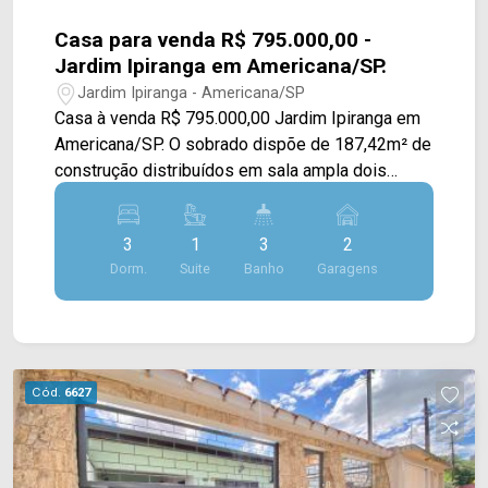
Casa para venda R$ 795.000,00 -
Jardim Ipiranga em Americana/SP.
Jardim Ipiranga - Americana/SP
Casa à venda R$ 795.000,00 Jardim Ipiranga em
Americana/SP. O sobrado dispõe de 187,42m² de
construção distribuídos em sala ampla dois
ambientes com ar condicionado, cozinha com
armários planejados e despensa, área gourmet
3
1
3
2
com churrasqueira e área de serviço. > 01
Dorm.
Suite
Banho
Garagens
dormitórios, com 01 suíte com banheira e 01
sacada. > 02 dormitórios > 02 banheiros, sendo
01 social e 01 lavabo; > 02 vagas de garagem
coberta. - area gourmet com churrasqueira
Localizado próximo à Av. Iacanga, esta região
Cód.
6627
conta com supermercados, escola, padarias,
parque ecológico, bares e restaurantes e possui
fácil acesso para à Rodovia Luis de Queirós. Se
interessou? Entre em contato com a nossa