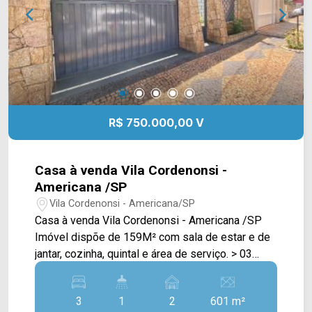
equipe de vendas e agende a sua visita!!
WhatsApp Vendas: (19) 99604-2478 ou Telefone
Arbix: (19) 3475-4546
R$ 750.000,00 V
Casa à venda Vila Cordenonsi -
Americana /SP
Vila Cordenonsi - Americana/SP
Casa à venda Vila Cordenonsi - Americana /SP
Imóvel dispõe de 159M² com sala de estar e de
jantar, cozinha, quintal e área de serviço. > 03
dormitórios; > 01 banheiro social; > 02 vagas de
garagem. *Aceita financiamento. *Aceita permuta
3
1
2
601 m²
em casa de menor valor. Localizado em