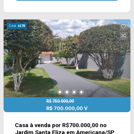
diversos comércios em volta, como
supermercados, farmácias, bancos, restaurantes,
postos de saúde, escolas e entre outros. Além
de ter fácil acesso a Rod. Luiz de Queiroz (SP-
Cód.
6278
304). Entre em contato com a nossa equipe de
vendas e agende a sua visita!! WhatsApp e
Telefone Arbix: (19) 3475-4546 ARBIX IMÓVEIS -
Presente em cada mudança!
R$ 750.000,00
R$ 700.000,00 V
Casa à venda por R$700.000,00 no
Jardim Santa Eliza em Americana/SP