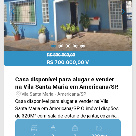
fácil acesso a Av. da Saudade, Av. Antônio Pinto
Duarte, Av. Bandeirantes, Av. Nossa Sra. de
Fátima, Av. da Saúde, Rod. Luiz de Queiroz e Rod.
Anhanguera. Entre em contato com a nossa
equipe e agende a sua visita!! WhatsApp e
Telefone Arbix: (19) 3475-4546 ARBIX IMÓVEIS -
Presente em cada mudança!
R$ 800.000,00
R$ 700.000,00 V
Casa disponível para alugar e vender
na Vila Santa Maria em Americana/SP.
Vila Santa Maria - Americana/SP
Casa disponível para alugar e vender na Vila
Santa Maria em Americana/SP. O imóvel dispões
de 320M² com sala de estar e de jantar, cozinha
planejada, sacada, despensa, escritório, piscina e
área de serviço coberta. Possui também um