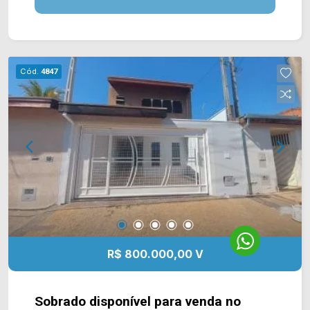
supermercados, farmácias, bancos, restaurantes,
postos de saúde, escolas e entre outros. Entre
em contato com a nossa equipe de vendas e
agende a sua visita!! WhatsApp e Telefone Arbix:
Cód.
4847
(19) 3475-4546 ARBIX IMÓVEIS - Presente em
cada mudança!
R$ 800.000,00 V
Sobrado disponível para venda no