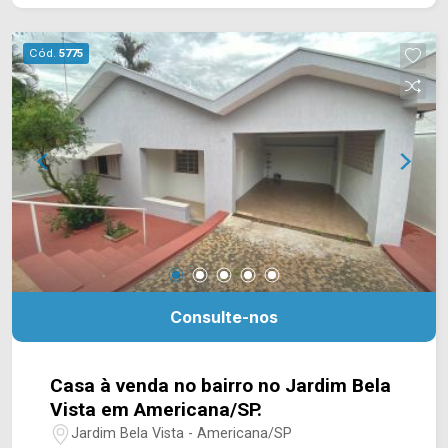
integrada com cozinha, 01 dormitório e 01
banheiro. Localizado próximo ao supermercado
Cód.
5775
São Vicente, restaurantes, bares, padarias,
farmácias e comércio em geral. Entre em contato
com a nossa equipe de vendas e agende a sua
visita!! WhatsApp e Telefone Arbix: (19) 3475-
4546 ARBIX IMÓVEIS - Presente em cada
mudança!
Consulte-nos
Casa à venda no bairro no Jardim Bela
Vista em Americana/SP.
Jardim Bela Vista - Americana/SP