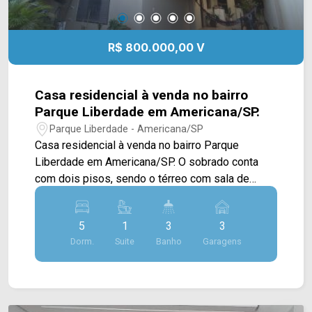
R$ 800.000,00 V
Casa residencial à venda no bairro
Parque Liberdade em Americana/SP.
Parque Liberdade - Americana/SP
Casa residencial à venda no bairro Parque
Liberdade em Americana/SP. O sobrado conta
com dois pisos, sendo o térreo com sala de
jantar e sala de estar, cozinha com gabinete e
cooktop, 01 dormitório, 01 banheiro social, área
5
1
3
3
de serviço e jardim. Já o piso superior possui
Dorm.
Suite
Banho
Garagens
sala com sacada, 04 dormitórios, sendo 01 suíte
e 03 com sacada e 01 banheiro social. > 05
dormitórios, sendo 03 com sacada, 01 suíte e 02
com ar condicionado; > 03 banheiros, sendo 02