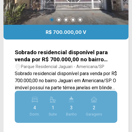
R$ 700.000,00 V
Sobrado residencial disponível para
venda por R$ 700.000,00 no bairro
Jaguari em Americana/SP.
Parque Residencial Jaguari - Americana/SP
Sobrado residencial disponível para venda por R$
700.000,00 no bairro Jaguari em Americana/SP. O
imóvel possuí na parte térrea janelas em blindes,
sala de TV, copa/cozinha conjugada; balcão em
mármore, 01 banheiro social, 02 dormitórios
4
1
3
2
sendo 01 suíte com banheira e hidro, área externa
Dorm.
Suite
Banho
Garagens
conta com área gourmet com churrasqueira, 01
banheiro, 01 dormitório de despejo e 02 vagas de
garagem. Já na parte superior conta com sala