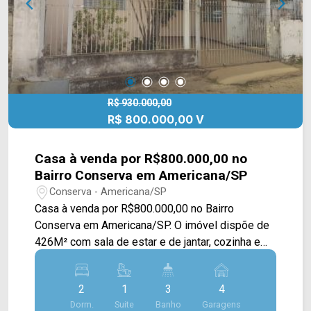
R$ 930.000,00
R$ 800.000,00 V
Casa à venda por R$800.000,00 no
Bairro Conserva em Americana/SP
Conserva - Americana/SP
Casa à venda por R$800.000,00 no Bairro
Conserva em Americana/SP. O imóvel dispõe de
426M² com sala de estar e de jantar, cozinha e
área de serviço. > 04 dormitórios; > 02 banheiros
sociais; > 04 vagas de garagem coberta.
2
1
3
4
Localizado em Americana, o imóvel contém uma
Dorm.
Suite
Banho
Garagens
área com diversos comércios em volta, como