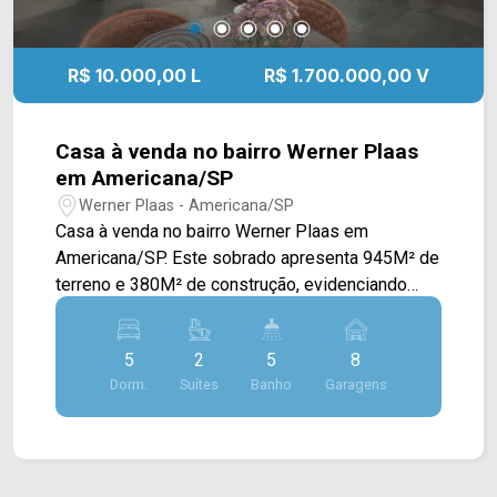
R$ 10.000,00 L
R$ 1.700.000,00 V
Casa à venda no bairro Werner Plaas
em Americana/SP
Werner Plaas - Americana/SP
Casa à venda no bairro Werner Plaas em
Americana/SP. Este sobrado apresenta 945M² de
terreno e 380M² de construção, evidenciando
uma proposta residencial de alto padrão marcada
pela amplitude dos espaços e pela versatilidade
5
2
5
8
de uso. A área social é composta por uma ampla
Dorm.
Suítes
Banho
Garagens
sala de estar e de jantar integradas, criando um
ambiente elegante e acolhedor, além de duas
cozinhas planejadas, ambas equipadas com
forno e cooktop, que proporcionam