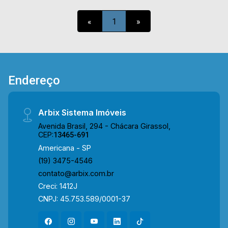
de garagem. Esta localizada próxima a
restaurantes, supermercados Pague Menos,
«
1
»
academias, escolas e entre outros, conta com
fácil acesso a Av. Rafael Vitta, Av. Europa, poupa-
tempo, Centro, Fatec e Av. São Jerônimo. Entre
em contato com a nossa equipe e agende a sua
visita!! WhatsApp e Telefone Arbix: (19) 3475-
Endereço
4546 ARBIX IMÓVEIS - Presente em cada
mudança!
Arbix Sistema Imóveis
Avenida Brasil, 294 - Chácara Girassol,
CEP:
13465-691
Americana - SP
(19) 3475-4546
contato@arbix.com.br
Creci: 1412J
CNPJ: 45.753.589/0001-37