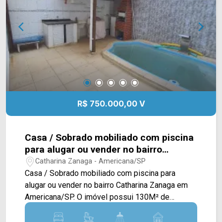
Menos. Entre em contato com a equipe da Arbix
Imóveis e agende a sua visita!! WhatsApp e
Telefone: (19) 3475-4546 ARBIX IMÓVEIS -
Presente em cada mudança!
R$ 750.000,00 V
Casa / Sobrado mobiliado com piscina
para alugar ou vender no bairro
Catharina Zanaga em Americana/SP.
Catharina Zanaga - Americana/SP
Casa / Sobrado mobiliado com piscina para
alugar ou vender no bairro Catharina Zanaga em
Americana/SP. O imóvel possui 130M² de
construção, distribuídos em sala de estar,
cozinha e sala de jantar integradas, quartos com