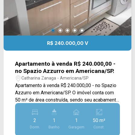
R$ 240.000,00 V
Apartamento à venda R$ 240.000,00 -
no Spazio Azzurro em Americana/SP.
Catharina Zanaga - Americana/SP
Apartamento à venda R$ 240.000,00 - no Spazio
Azzurro em Americana/SP. O imóvel conta com
50 m² de área construída, sendo seu acabamento
em piso frio, armários, cozinha com com forno e
cooktop e área de serviço coberta. > 02
2
1
1
50 m²
dormitórios; > 01 banheiro social; > 01 vaga de
Dorm.
Banho
Garagem
Const.
garagem. Localizado próximo ao Poupatempo de