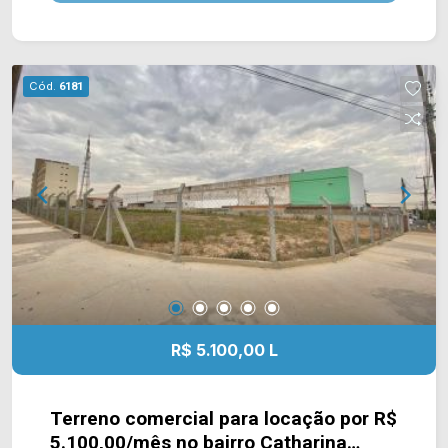
Americana, supermercados, farmácias, postos de
combustível, escola, comércio em geral. Para
saber mais sobre o imóvel ou para agendar uma
visita, entre em contato conosco: Telefone e
Cód.
6181
Whatsapp Arbix: (19) 3475-4546
R$ 5.100,00 L
Terreno comercial para locação por R$
5.100,00/mês no bairro Catharina