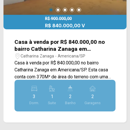
R$ 900.000,00
R$ 840.000,00 V
Casa à venda por R$ 840.000,00 no
bairro Catharina Zanaga em
Americana/SP
Catharina Zanaga - Americana/SP
Casa à venda por R$ 840.000,00 no bairro
Catharina Zanaga em Americana/SP. Esta casa
conta com 370M² de área do terreno com uma
construção de 222M² podendo ser utilizada tanto
na modalidade residencial quanto na comercial.
3
1
2
2
Sendo disposta em uma ampla sala de estar e
Dorm.
Suite
Banho
Garagens
jantar cozinha com copa e armários planejados,
despensa com armários, amplo quintal e área de
serviço. > 03 dormitórios com armários, sendo 01
suíte; > 02 banheiros, sendo 01 social > 02 vagas