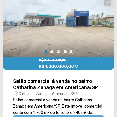
com Rua Vitoria Furlan. Esta região conta
supermercado , farmácias, posto de combustível
e vários outros comércios. Entre em contato com
a equipe da Arbix Imóveis e agende a sua visita!!
WhatsApp e Telefone: (19) 3475-4546 ARBIX
IMÓVEIS - Presente em cada mudança!
R$ 2.100.000,00
R$ 1.000.000,00 V
Salão comercial à venda no bairro
Catharina Zanaga em Americana/SP
Catharina Zanaga - Americana/SP
Salão comercial à venda no bairro Catharina
Zanaga em Americana/SP. Este imóvel comercial
conta com 1.700 m² de terreno e 840 m² de