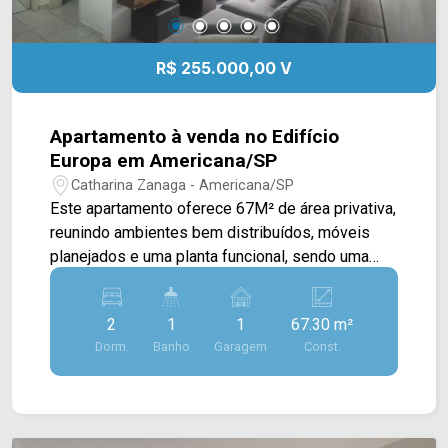
R$ 255.000,00 V
Apartamento à venda no Edifício
Europa em Americana/SP
Catharina Zanaga - Americana/SP
Este apartamento oferece 67M² de área privativa,
reunindo ambientes bem distribuídos, móveis
planejados e uma planta funcional, sendo uma
excelente opção para quem busca conforto,
praticidade e um excelente custo-benefício. A
2
1
1
67.30 m²
área social conta com sala de estar e sala de
Dorm.
Banho
Garagem
Const.
jantar integradas, criando um ambiente acolhedor
e agradável para o convívio da família. A cozinha
é totalmente planejada e equipada com cooktop,
oferecendo mais organização e praticidade para