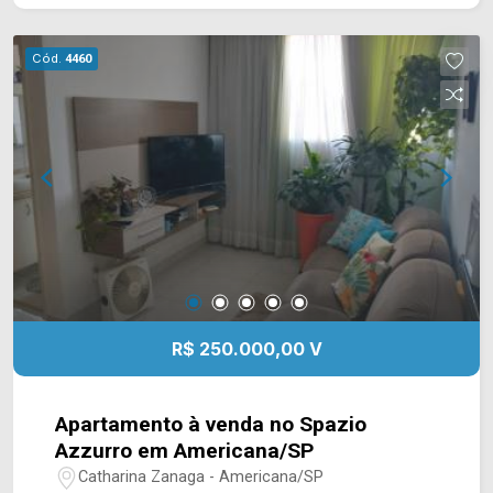
Sobrado - Pavimento Superior - 2 Dormitórios,
Banheiro Social, Sacada na Frente Pavimento
Cód.
4460
Inferior - Sala de Estar, Sala de Jantar, Cozinha,
Lavabo, Área de Serviço, Quintal, 2 Vagas de
Garagens Todas as Casas com Entradas
Individuais. Grande Oportunidade para Renda
Para maiores informações entre em contato com
a nossa equipe! (19) 9.9604 2478
R$ 250.000,00 V
Apartamento à venda no Spazio
Azzurro em Americana/SP
Catharina Zanaga - Americana/SP