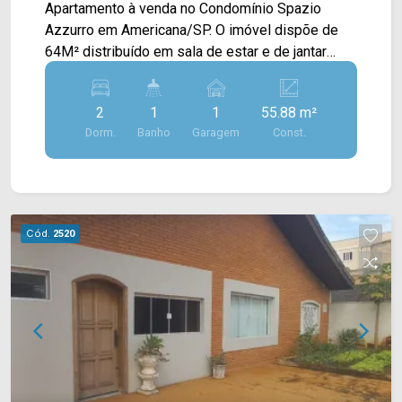
Apartamento à venda no Condomínio Spazio
Azzurro em Americana/SP. O imóvel dispõe de
64M² distribuído em sala de estar e de jantar
integradas, cozinha tipo americana e área de
serviço. > 02 dormitórios; > 01 banheiro social; >
2
1
1
55.88 m²
01 vaga de garagem. *Aceita financiamento. O
Dorm.
Banho
Garagem
Const.
condomínio é localizado próximo a
supermercados, farmácias, restaurantes, bancos,
postos de saúde e entre outros tipos de
comércio. Entre em contato com a nossa equipe
e agende a sua visita!! WhatsApp e Telefone
Cód.
2520
Arbix: (19) 3475-4546 ARBIX IMÓVEIS -
Presente em cada mudança!