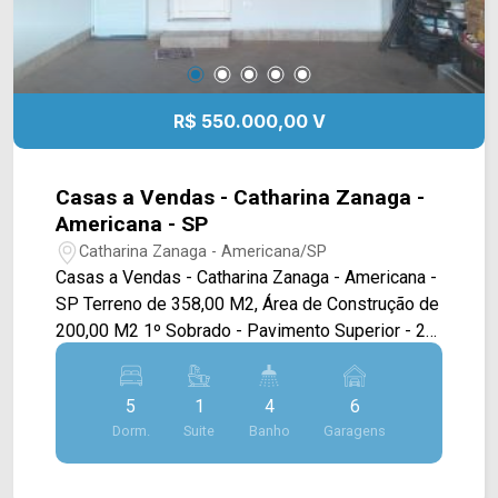
R$ 550.000,00 V
Casas a Vendas - Catharina Zanaga -
Americana - SP
Catharina Zanaga - Americana/SP
Casas a Vendas - Catharina Zanaga - Americana -
SP Terreno de 358,00 M2, Área de Construção de
200,00 M2 1º Sobrado - Pavimento Superior - 2
Dormitórios sendo 1 Suíte com Closet, Sacada na
Frente Pavimento Inferior - Sala de Estar, Cozinha
5
1
4
6
Americana, Área de Serviço, Churrasqueira, 2
Dorm.
Suite
Banho
Garagens
Vagas de Garagens, Portão Eletrônico 2º Casa
Térrea - 1 Dormitório, Banheiro Social, Cozinha,
Piso Frio, Quintal, 2 Vagas de Garagens 3º