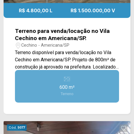
R$ 4.800,00 L
R$ 1.500.000,00 V
Terreno para venda/locação no Vila
Cechino em Americana/SP.
Cechino - Americana/SP
Terreno disponível para venda/locação no Vila
Cechino em Americana/SP. Projeto de 800m² de
construção já aprovado na prefeitura. Localizado
próximo à Rua Fortunato Faraone, região com
grande movimentação e comércios em geral.
600 m²
Para saber mais sobre o imóvel ou para agendar
Terreno
uma visita, entre em contato conosco: WhatsApp
Arbix: (19) 97169-1100 ou Telefone Arbix: (19)
3475-4546
Cód.
5077