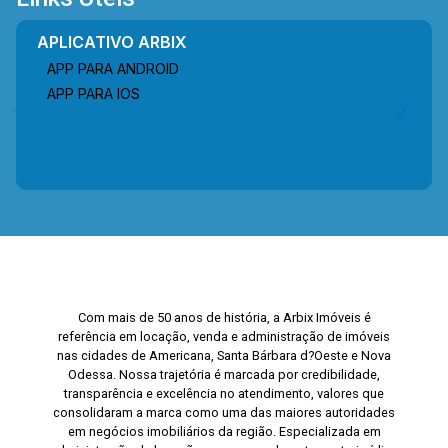
negócio. Entre em contato com a equipe da Arbix
Imóveis e agende a sua visita!! WhatsApp e
APLICATIVO ARBIX
Telefone: (19) 3475-4546 ARBIX IMÓVEIS -
APP PARA ANDROID
Presente em cada mudança!
APP PARA IOS
Com mais de 50 anos de história, a Arbix Imóveis é
referência em locação, venda e administração de imóveis
nas cidades de Americana, Santa Bárbara d?Oeste e Nova
Odessa. Nossa trajetória é marcada por credibilidade,
transparência e excelência no atendimento, valores que
consolidaram a marca como uma das maiores autoridades
em negócios imobiliários da região. Especializada em