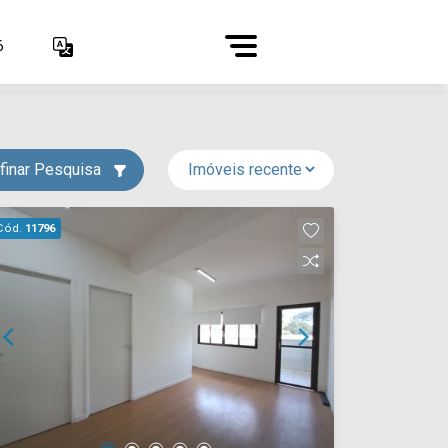
6
finar Pesquisa
Cód.
11796