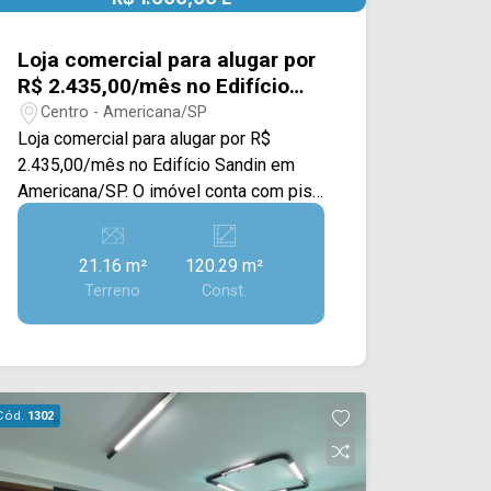
Loja comercial para alugar por
R$ 2.435,00/mês no Edifício
Sandin em Americana/SP.
Centro - Americana/SP
Loja comercial para alugar por R$
2.435,00/mês no Edifício Sandin em
Americana/SP. O imóvel conta com piso
frio, duas entradas com portas em
blindex, escritório, cozinha, preparação
21.16 m²
120.29 m²
para lanchonete com balcão, caixa,
Terreno
Const.
estufa e freezer. Localizado no Centro
de Americana, próximo à Av. Dr. Antônio
Lobo, esta região conta com grande
circulação de veículos e pedestres.
Para saber mais sobre o imóvel ou para
Cód.
1302
agendar uma visita, entre em contato
conosco: WhatsApp Locação: (19)
97169-1100 ou Telefone Arbix: (19)