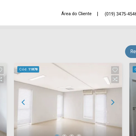
|
Área do Cliente
(019) 3475-454
Re
Cód.
11878