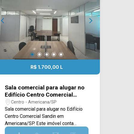
4546
R$ 1.700,00 L
Sala comercial para alugar no
Edifício Centro Comercial
Sandin em Americana/SP
Centro - Americana/SP
Sala comercial para alugar no Edifício
Centro Comercial Sandin em
Americana/SP. Este imóvel conta
100M² de construção, oferecendo uma