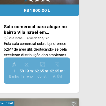
R$ 1.800,00 L
Sala comercial para alugar no
bairro Vila Israel em
Americana/SP
Vila Israel - Americana/SP
Esta sala comercial sobreloja oferece
62M² de área útil, destacando-se pela
excelente distribuição dos ambientes e
pela versatilidade para diferentes
atividades profissionais, sendo ideal
1
58.19 m²
62.65 m²
62.65 m²
para escritórios, consultórios, estúdios
Banho
Terreno
Const.
A. Útil
ou empresas de prestação de serviços.
O imóvel conta com uma ampla sala
principal com acesso à sacada,
proporcionando maior ventilação
natural, iluminação e um ambiente mais
Cód.
11407