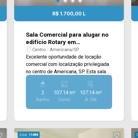
R$ 1.700,00 L
Sala Comercial para alugar no
edifício Rotary em
Americana/SP
Centro - Americana/SP
Excelente oportunidade de locação
comercial com localização privilegiada
no centro de Americana, SP. Esta sala
destaca-se pelo design inteligente e
funcional, contando com um moderno
2
107.14 m²
107.14 m²
conceito aberto e mais uma sala
Banho
Const.
A. Útil
individual privativa, ideal para
escritórios ou consultórios. O espaço
oferece ótima iluminação natural,
ambientes já equipados com aparelhos
de ar-condicionado, armário planejado
Cód.
11484