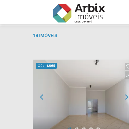
18 IMÓVEIS
Cód.
12055