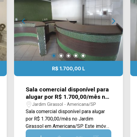
sua visita!! WhatsApp e Telefone Arbix:
(19) 3475-4546 ARBIX IMÓVEIS -
Presente em cada mudança!
R$ 1.700,00 L
Sala comercial disponível para
alugar por R$ 1.700,00/mês no
Jardim Girassol em
Jardim Girassol - Americana/SP
Americana/SP
Sala comercial disponível para alugar
por R$ 1.700,00/mês no Jardim
Girassol em Americana/SP. Este imóvel
conta com 25M² sendo dispostos em