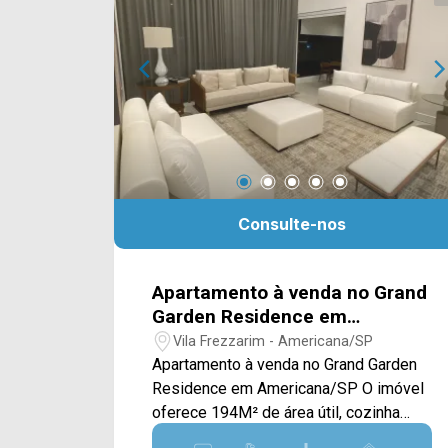
Telefone Arbix: (19) 3475-4546 ARBIX
IMÓVEIS - Presente em cada mudança!
Consulte-nos
Apartamento à venda no Grand
Garden Residence em
Americana/SP
Vila Frezzarim - Americana/SP
Apartamento à venda no Grand Garden
Residence em Americana/SP O imóvel
oferece 194M² de área útil, cozinha
com acesso direto a sala de jantar, sala