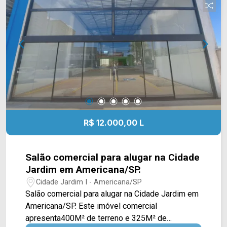
Administrativas; > 02 Vagas de estacionamento.
Localizado no Parque Industrial 9 de julho, este
condomínio está próximo à Rod. Anhanguera (SP-
330), Av. Lírio Correa e Rua Carioba. Entre em
contato com a equipe da Arbix Imóveis e agende
a sua visita!! WhatsApp e Telefone: (19) 3475-
4546 ARBIX IMÓVEIS - Presente em cada
mudança!
R$ 12.000,00 L
Salão comercial para alugar na Cidade
Jardim em Americana/SP.
Cidade Jardim I - Americana/SP
Salão comercial para alugar na Cidade Jardim em
Americana/SP. Este imóvel comercial
apresenta400M² de terreno e 325M² de