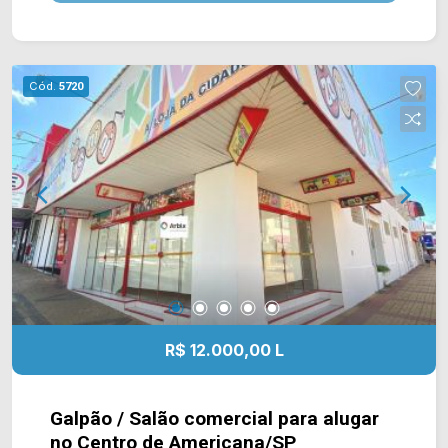
Av. da Saudade, Av. Nossa Sra. de Fátima e fácil
acesso a Rod. Anhanguera. Esta região conta com
supermercado Pague Menos, bancos, farmácia
Drogal e restaurantes. Entre em contato com a
Cód.
5720
equipe da Arbix Imóveis e agende a sua visita!!
WhatsApp e Telefone: (19) 3475-4546 ARBIX
IMÓVEIS - Presente em cada mudança!
R$ 12.000,00 L
Galpão / Salão comercial para alugar
no Centro de Americana/SP