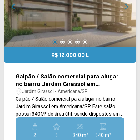
supermercado, bancos e posto de combustível.
Entre em contato com a equipe da Arbix Imóveis
e agende a sua visita!! WhatsApp e Telefone: 19
3475-4546 ARBIX IMÓVEIS - Presente em cada
mudança!
R$ 12.000,00 L
Galpão / Salão comercial para alugar
no bairro Jardim Girassol em
Americana/SP
Jardim Girassol - Americana/SP
Galpão / Salão comercial para alugar no bairro
Jardim Girassol em Americana/SP. Este salão
possui 340M² de área útil, sendo dispostos em
um amplo salão térreo com pé direito alto, de
244M² e um mezanino de 95M². > 02 banheiros,
2
3
340 m²
340 m²
sendo 01 com acessibilidade; > 03 vagas