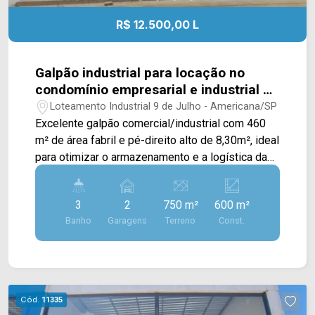
R$ 12.500,00 L
Galpão industrial para locação no
condomínio empresarial e industrial 9
de julho em Americana/SP
Loteamento Industrial 9 de Julho - Americana/SP
Excelente galpão comercial/industrial com 460
m² de área fabril e pé-direito alto de 8,30m², ideal
para otimizar o armazenamento e a logística da
sua empresa. O imóvel destaca-se pela
versatilidade do acesso, contando com duas
3
2
750 m²
600 m²
entradas (sendo uma ao nível da rua e uma doca
Banho
Garagens
Terreno
Const.
exclusiva para carga e descarga), além de uma
estrutura administrativa bem distribuída, com
mezanino em sala em `L` e pavimento térreo com
sala de apoio, copa e 3 banheiros. Espaço
completo, funcional e pronto para atender o seu
Cód.
11335
negócio. > 03 Banheiros; > 02 Salas