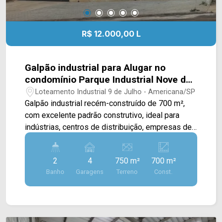
R$ 12.000,00 L
Galpão industrial para Alugar no
condomínio Parque Industrial Nove de
Julho em Americana/SP
Loteamento Industrial 9 de Julho - Americana/SP
Galpão industrial recém-construído de 700 m²,
com excelente padrão construtivo, ideal para
indústrias, centros de distribuição, empresas de
logística que buscam eficiência, entre outros
ramos de atividades. O imóvel conta com amplo
2
4
750 m²
700 m²
vão livre, pé-direito alto para verticalização de
Banho
Garagens
Terreno
Const.
estoque, piso de alta resistência polido,
iluminação natural, fachada corporativa moderna e
estrutura completa de apoio com espaço para
mezanino/escritório, banheiros, além de