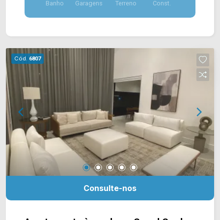
Banho
Garagens
Terreno
Const.
rotativas. Localizado na Av. Campos Sales, esta
próximo à Rua Florindo Cibin, Rua Gonçalves
Dias, Av. Washington Luis e fácil acesso a Av.
Brasil e a Av. Rafael Vitta. Esta região conta com
Poupatempo, Burger King, bancos, cartório,
Cód.
6807
panificadora Maryara, farmácias e restaurantes.
Entre em contato com a equipe da Arbix Imóveis
e agende a sua visita!! WhatsApp e Telefone:
(19) 3475-4546 ARBIX IMÓVEIS - Presente em
cada mudança!
Consulte-nos