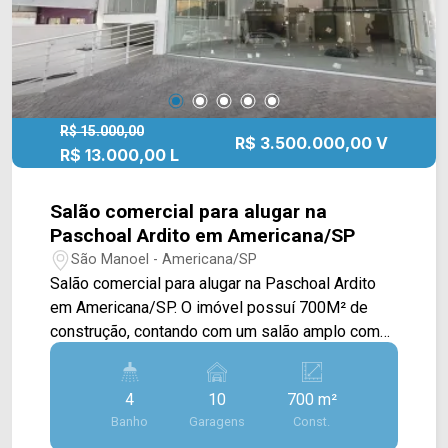
(19) 3475-4546. Arbix Imóveis - Presente em
cada mudança!
R$ 15.000,00
R$ 3.500.000,00 V
R$ 13.000,00 L
Salão comercial para alugar na
Paschoal Ardito em Americana/SP
São Manoel - Americana/SP
Salão comercial para alugar na Paschoal Ardito
em Americana/SP. O imóvel possuí 700M² de
construção, contando com um salão amplo com
pé direito alto, mezanino, elevador e subsolo. >
04 banheiros; > 10 vagas de garagem, sendo 07
4
10
700 m²
no subsolo. Localizado na Av. Paschoal Ardito,
Banho
Garagens
Const.
próximo à Av. Antônio Pinto Duarte, Rua São Vito,