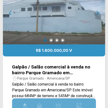
02 vaga de garagem rotativas; *Não aceita
permuta. Entre em contato com a nossa equipe
de vendas e agende a sua visita!! WhatsApp e
Telefone Arbix: (19) 3475-4546 ARBIX IMÓVEIS -
Presente em cada mudança!
R$ 1.800.000,00 V
Galpão / Salão comercial à venda no
bairro Parque Gramado em
Americana/SP
Parque Gramado - Americana/SP
Galpão / Salão comercial à venda no bairro
Parque Gramado em Americana/SP. Este imóvel
possui 684M² de terreno e 545M² de construção,
contendo um amplo salão com pé direito alto,
cobertura metálica e mezanino com escritório