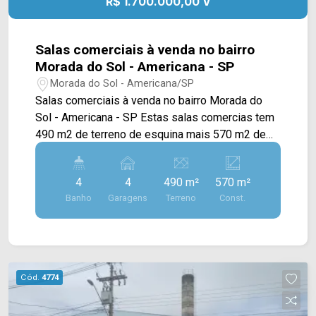
R$ 1.700.000,00 V
mudança!
Salas comerciais à venda no bairro
Morada do Sol - Americana - SP
Morada do Sol - Americana/SP
Salas comerciais à venda no bairro Morada do
Sol - Americana - SP Estas salas comercias tem
490 m2 de terreno de esquina mais 570 m2 de
construção. SALÃO LADO ESQUERDO: Jardim
interno, piso frio em todos os ambientes. Piso
4
4
490 m²
570 m²
superior: > Mezanino; > 02 lavabos; > Cozinha; >
Banho
Garagens
Terreno
Const.
03 salas, sendo 01 com lavabo. Piso Térreo: >
Recepção; > Escada com jardim; > Salão com pia
e ventiladores de teto; > Garagem coberta para
02 veículos interligada com área de serviço; >
Portão automático. SALÃO LADO DIREITO: 05
Cód.
4774
salas com piso frio e ar condicionado, sendo 02
com banheiros; 02 banheiros masculino/feminino;