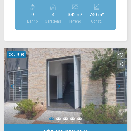
terreno, dispostos em 04 pavimentos. O
pavimento 01 conta com um amplo salão com pé
9
4
342 m²
740 m²
direito alto. > 02 banheiros sociais; > 04 vagas de
Banho
Garagens
Terreno
Const.
garagem. O pavimento 02 possui uma casa ao
fundo do salão, no qual esta dispondo de uma
sala de estar e jantar, cozinha e área de serviço. >
02 dormitórios; > 01 banheiro social; Os
pavimentos 03 e 04 são compostos por 03
Cód.
5193
apartamento cada, totalizando em 06
apartamentos, onde todos estão contando com
uma sala de estar e jantar, cozinha e área de
serviço. > 12 dormitórios; > 06 banheiros social;
Esta localizado próximo a Av. Geraldo Gobo, Av.
Joaquim Bôer e Rua São Vito, cona com fácil
acesso a Av. Nossa Sra. de Fátima, Av. da Saúde,
Rod. Luiz de Queiroz e Rod. Anhanguera. Entre
em contato com a nossa equipe e agende a sua
visita!! WhatsApp e Telefone Arbix: (19) 3475-
4546 ARBIX IMÓVEIS - Presente em cada