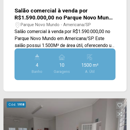
Salão comercial à venda por
R$1.590.000,00 no Parque Novo Mundo
em Americana/SP
Parque Novo Mundo - Americana/SP
Salão comercial à venda por R$1.590.000,00 no
Parque Novo Mundo em Americana/SP. Este
salão possui 1.500M² de área útil, oferecendo um
amplo espaço disponível, cozinha industrial com
churrasqueira e piscina. > 04 banheiros; > 10
4
10
1500 m²
vagas de garagem. Esta localizado próximo a Av.
Banho
Garagens
A. Útil
de Cillo e Av. Campos do Jordão, conta com fácil
acesso a Av. Giaconda Cibin e a Rod. Luiz de
Queiroz. Entre em contato com a nossa equipe e
agende a sua visita!! WhatsApp e Telefone Arbix:
(19) 3475-4546 ARBIX IMÓVEIS - Presente em
Cód.
1918
cada mudança!