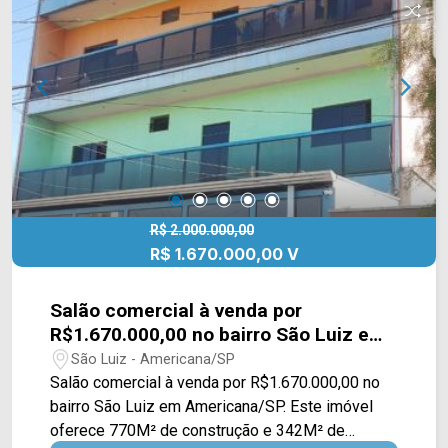
agende a sua visita!! WhatsApp e Telefone: (19)
3475-4546 ARBIX IMÓVEIS - Presente em cada
mudança!
R$ 2.000.000,00
R$ 1.670.000,00 V
Salão comercial à venda por
R$1.670.000,00 no bairro São Luiz em
Americana/SP
São Luiz - Americana/SP
Salão comercial à venda por R$1.670.000,00 no
bairro São Luiz em Americana/SP. Este imóvel
oferece 770M² de construção e 342M² de