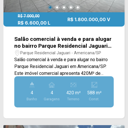
R$ 7.000,00
R$ 1.800.000,00 V
R$ 6.600,00 L
Salão comercial à venda e para alugar
no bairro Parque Residencial Jaguari
em Americana/SP
Parque Residencial Jaguari - Americana/SP
Salão comercial à venda e para alugar no bairro
Parque Residencial Jaguari em Americana/SP.
Este imóvel comercial apresenta 420M² de
terreno e 588M² de construção, com uma
configuração versátil distribuída em dois
4
4
420 m²
588 m²
pavimentos, ideal para empresas que buscam
Banho
Garagens
Terreno
Const.
integrar operação, armazenamento e área
administrativa em um único endereço. O
pavimento térreo dispõe de um amplo salão com
excelente área útil, complementado por um