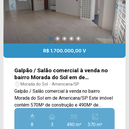
R$ 1.700.000,00 V
Galpão / Salão comercial à venda no
bairro Morada do Sol em de
Americana/SP
Morada do Sol - Americana/SP
Galpão / Salão comercial à venda no bairro
Morada do Sol em de Americana/SP. Este imóvel
contém 570M² de construção e 490M² de
terreno, possuindo 02 amplos salões, o primeiro
possuindo 240M² de terreno e 279M² de
8
3
490 m²
570 m²
construção, e o segundo possuindo 250M² de