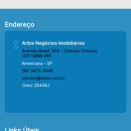
Presente em cada mudança!
Endereço
Arbix Negócios Imobiliários
Avenida Brasil, 294 - Chácara Girassol,
CEP:
13465-691
Americana - SP
(19) 3475-4546
vendas@arbix.com.br
Creci: 29448J
Links Úteis