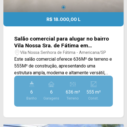
R$ 18.000,00 L
Salão comercial para alugar no bairro
Vila Nossa Sra. de Fátima em
Americana/SP
Vila Nossa Senhora de Fátima - Americana/SP
Este salão comercial oferece 636M² de terreno e
555M² de construção, apresentando uma
estrutura ampla, moderna e altamente versátil,
ideal para empresas que buscam um imóvel de
destaque em uma das principais avenidas da
6
6
636 m²
555 m²
cidade. O imóvel conta com um amplo salão de
Banho
Garagens
Terreno
Const.
pé-direito alto, proporcionando excelente
sensação de amplitude e flexibilidade para
diferentes layouts, atendendo perfeitamente
lojas de grande porte, centros de atendimento,