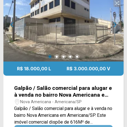
Comendador Muller, Av. Brasil e Av. Campos
Sales. Esta região conta com calçadão, terminal,
restaurantes, farmácias e bancos. Entre em
contato com a equipe da Arbix Imóveis e agende
a sua visita!! WhatsApp e Telefone: (19) 3475-
4546 ARBIX IMÓVEIS - Presente em cada
mudança!
R$ 18.000,00 L
R$ 3.000.000,00 V
Galpão / Salão comercial para alugar e
à venda no bairro Nova Americana em
Americana/SP
Nova Americana - Americana/SP
Galpão / Salão comercial para alugar e à venda no
bairro Nova Americana em Americana/SP. Este
imóvel comercial dispõe de 616M² de