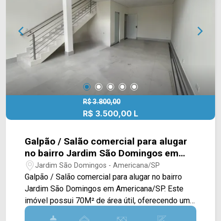
R$ 3.800,00
R$ 3.500,00 L
Galpão / Salão comercial para alugar
no bairro Jardim São Domingos em
Americana/SP
Jardim São Domingos - Americana/SP
Galpão / Salão comercial para alugar no bairro
Jardim São Domingos em Americana/SP. Este
imóvel possui 70M² de área útil, oferecendo um
amplo salão com mezanino, além de contar com