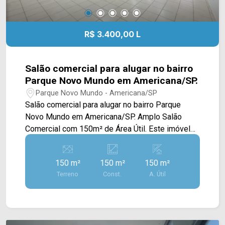
R$ 3.400,00 L
Salão comercial para alugar no bairro
Parque Novo Mundo em Americana/SP.
Parque Novo Mundo - Americana/SP
Salão comercial para alugar no bairro Parque
Novo Mundo em Americana/SP. Amplo Salão
Comercial com 150m² de Área Útil. Este imóvel
destaca-se pelo seu vão livre generoso,
proporcionando total flexibilidade para adaptação
150 m²
150 m²
150 m²
de layouts, seja para comércio, escritório,
Terreno
Const.
A. Útil
Hortifruti, esmaltaria, Loja de Acessórios
Automotivos, depósito entre outros. > 02
banheiros sociais; Excelente localização e ponto
comercial próximo às Av. Cillos e Campos de