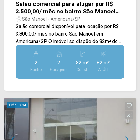
Salão comercial para alugar por R$
3.500,00/ mês no bairro São Manoel
em Americana/SP.
São Manoel - Americana/SP
Salão comercial disponível para locação por R$
3.800,00/ mês no bairro São Manoel em
Americana/SP. O imóvel se dispõe de 82m² de
construção, acabamento em piso frio, fachada em
blindex e mezanino. > 02 banheiros; > 02 vagas
2
2
82 m²
82 m²
de garagem. Localizado entre à Av. Antônio Pinto
Banho
Garagens
Const.
A. Útil
Duarte e Av. Paschoal Ardito, próximo a
supermercados, bares, restaurantes e comercio
em geral. Para saber mais sobre o imóvel ou para
agendar uma visita, entre em contato conosco:
WhatsApp Locação: (19) 97169-1100 Telefone
Cód.
6514
Arbix: (19) 3475-4546