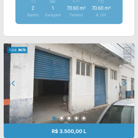
acabamento em porcelanato e fechamento em
2
1
70.60 m²
70.60 m²
blindex. > 02 banheiros sociais; > 02 vagas de
Banho
Garagem
Terreno
A. Útil
garagem. Localizado em uma região privilegiada
na Av. 09 de Julho, estando próximo à Av. Rafael
Vitta, Av. São Jerônimo, Rua Gonçalves Dias e Av.
Europa. Esta região conta com restaurante
Frigideira, churrascaria Fogo Nobre, padaria São
Cód.
8676
Domingos, Poupatempo, shopping Welcome
Center e supermercado Pague Menos. Entre em
contato com a equipe da Arbix Imóveis e agende
a sua visita!! WhatsApp e Telefone: (19) 3475-
4546 ARBIX IMÓVEIS - Presente em cada
mudança!
R$ 3.500,00 L