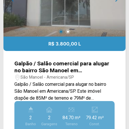
R$ 3.800,00 L
Galpão / Salão comercial para alugar
no bairro São Manoel em
Americana/SP
São Manoel - Americana/SP
Galpão / Salão comercial para alugar no bairro
São Manoel em Americana/SP. Este imóvel
dispõe de 85M² de terreno e 79M² de
construção, possuindo um amplo salão com
mezanino, acabamento em piso frio e fachada em
2
2
84.70 m²
79.42 m²
blindex. > 02 banheiros; > 02 vagas de garagem.
Banho
Garagens
Terreno
Const.
Localizado próximo à Av. Antônio Pinto Duarte,