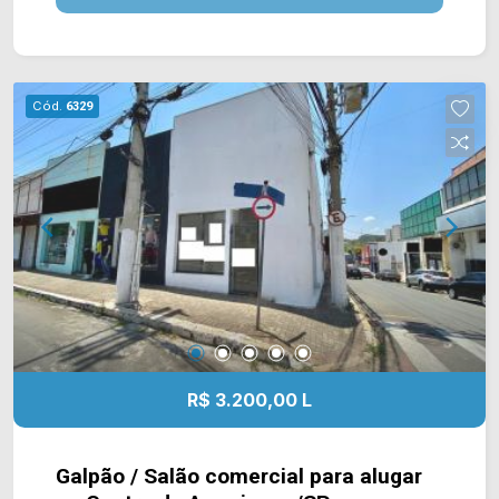
Av. Paschoal Ardito, Av. da Saúde e Av. Nossa
Sra. de Fátima, conta com fácil acesso a Rod.
Anhanguera. Entre em contato com a equipe da
Arbix Imóveis e agende a sua visita!! WhatsApp
Cód.
6329
e Telefone: (19) 3475-4546 ARBIX IMÓVEIS -
Presente em cada mudança!
R$ 3.200,00 L
Galpão / Salão comercial para alugar