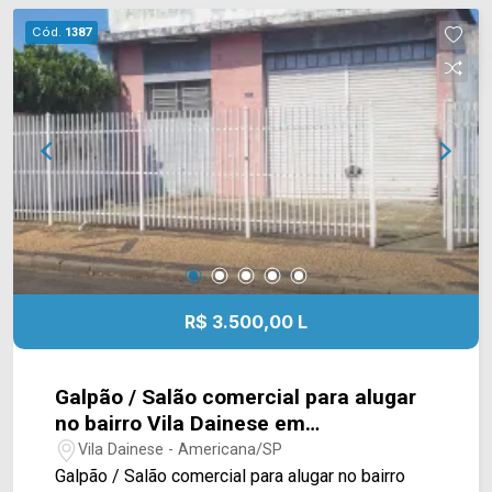
WhatsApp e Telefone: (19) 3475-4546 ARBIX
Cód.
1387
IMÓVEIS - Presente em cada mudança!
R$ 3.500,00 L
Galpão / Salão comercial para alugar
no bairro Vila Dainese em
Americana/SP
Vila Dainese - Americana/SP
Galpão / Salão comercial para alugar no bairro