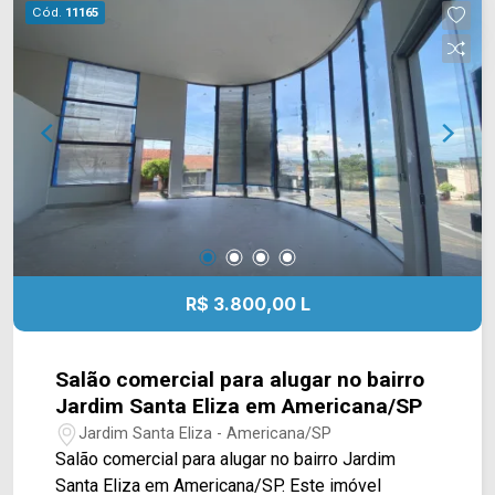
Jordão, esta região conta com supermercados,
Cód.
11165
padarias, restaurantes, pizzarias, pets e
academias com intenso corredor comercial. Entre
em contato com a equipe da Arbix Imóveis e
agende a sua visita!! WhatsApp e Telefone: (19)
3475-4546 ARBIX IMÓVEIS - Presente em cada
mudança!
R$ 3.800,00 L
Salão comercial para alugar no bairro
Jardim Santa Eliza em Americana/SP
Jardim Santa Eliza - Americana/SP
Salão comercial para alugar no bairro Jardim
Santa Eliza em Americana/SP. Este imóvel