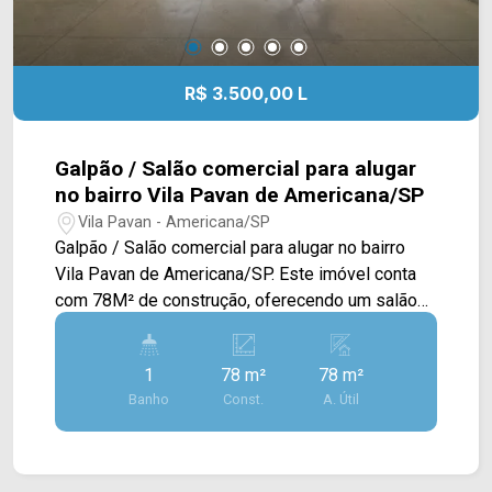
R$ 3.500,00 L
Galpão / Salão comercial para alugar
no bairro Vila Pavan de Americana/SP
Vila Pavan - Americana/SP
Galpão / Salão comercial para alugar no bairro
Vila Pavan de Americana/SP. Este imóvel conta
com 78M² de construção, oferecendo um salão
amplo com acabamento em piso frio. > 02
banheiros. Localizado na Av. de Cillo, próximo à
1
78 m²
78 m²
Rua Gonçalves Dias, Rua Florindo Cibin, Rua Dom
Banho
Const.
A. Útil
Bosco e Av. Brasil. Esta região conta com
Domino`s Pizza, farmácias, clínicas, restaurantes
e fácil acesso ao Centro. Entre em contato com a
equipe da Arbix Imóveis e agende a sua visita!!