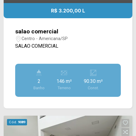
R$ 3.200,00 L
salao comercial
Centro - Americana/SP
SALAO COMERCIAL
2
146 m²
90.30 m²
Banho
Terreno
Const.
Cód.
9089