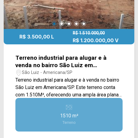
R$ 1.510.000,00
R$ 3.500,00 L
R$ 1.200.000,00 V
Terreno industrial para alugar e à
venda no bairro São Luiz em
Americana/SP.
São Luiz - Americana/SP
Terreno industrial para alugar e à venda no bairro
São Luiz em Americana/SP. Este terreno conta
com 1.510M², oferecendo uma ampla área plana
e extensa, sendo perfeito para um salão
industrial. Localizado próximo à Av. Geraldo Gobo,
1510 m²
Rua São Vito, Av. Unitika e Av. Joaquim Boer,
Terreno
contém fácil acesso a Av. Antônio Pinto Duarte e
a Rod. Anhanguera. Esta região conta com