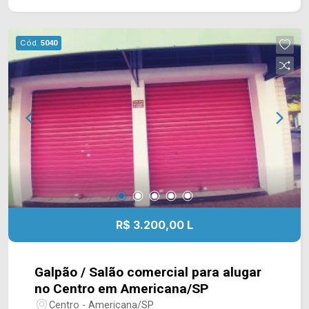
supermercado Pérola, Hospital Municipal,
restaurantes e farmácias. Entre em contato com a
equipe da Arbix Imóveis e agende a sua visita!!
Cód.
5040
WhatsApp e Telefone: (19) 3475-4546 ARBIX
IMÓVEIS - Presente em cada mudança!
R$ 3.200,00 L
Galpão / Salão comercial para alugar
no Centro em Americana/SP
Centro - Americana/SP