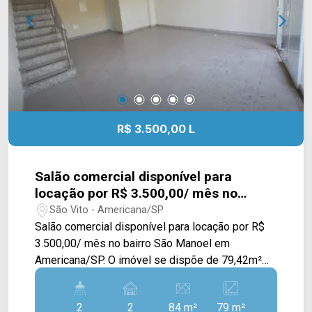
R$ 3.500,00 L
Salão comercial disponível para
locação por R$ 3.500,00/ mês no
bairro São Manoel em Americana/SP.
São Vito - Americana/SP
Salão comercial disponível para locação por R$
3.500,00/ mês no bairro São Manoel em
Americana/SP. O imóvel se dispõe de 79,42m²
de construção, acabamento em piso frio, fachada
em blindex e mezanino. > 02 banheiros; > 02
2
2
84 m²
79 m²
vagas de garagem. Localizado entre à Av. Antônio