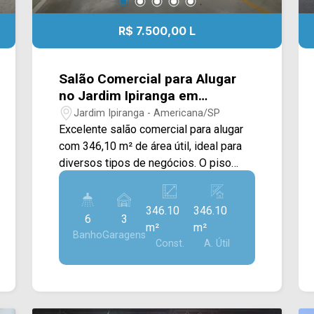
R$ 7.500,00 L
Salão Comercial para Alugar
no Jardim Ipiranga em
Americana/SP
Jardim Ipiranga - Americana/SP
Excelente salão comercial para alugar
com 346,10 m² de área útil, ideal para
diversos tipos de negócios. O piso
térreo conta com um amplo salão
principal, além de 3 salas privativas e 4
346.10
346.10
banheiros. No piso superior, o imóvel
6
3
m²
m²
oferece mais 5 salas perfeitas para
Banho
Garagens
Const.
A. Útil
escritórios e 2 banheiros sociais. Para
maior comodidade de clientes e
colaboradores, dispõe de 3 vagas de
estacionamento na frente. > 06