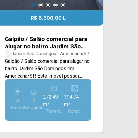
R$ 6.500,00 L
Galpão / Salão comercial para
alugar no bairro Jardim São
Domingos em Americana/SP
Jardim São Domingos - Americana/SP
Galpão / Salão comercial para alugar no
bairro Jardim São Domingos em
Americana/SP. Este imóvel possui
272M² de terreno e 195M² de
construção, dispondo de um amplo
272.49
194.74
salão com janelas e portas em blindex,
3
3
m²
m²
recepção e área externa. > 03
Banho
Garagens
Terreno
Const.
banheiros, sendo 02 vestiários e 01
com acessibilidade; > 03 vagas de
garagem. Localizado na Av. 09 de Julho,
estando próximo à Av. São Jerônimo,