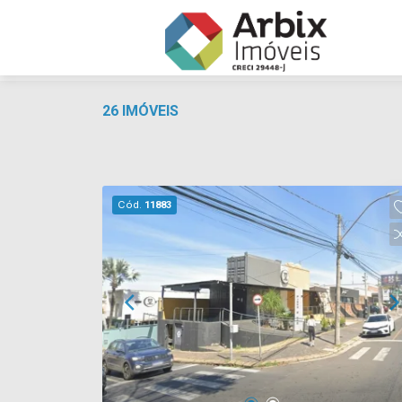
26 IMÓVEIS
Cód.
11883