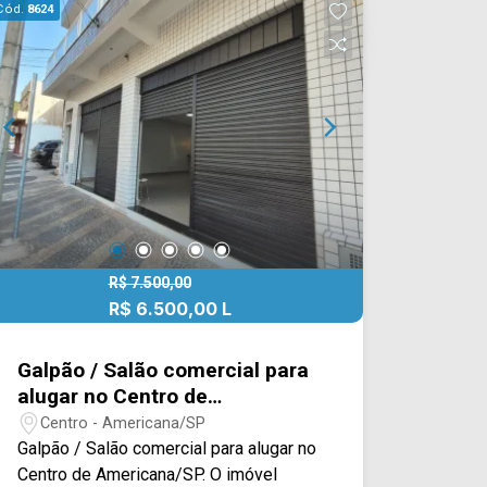
Cód.
8624
agende a sua visita!! WhatsApp e
Telefone: (19) 3475-4546 ARBIX
IMÓVEIS - Presente em cada mudança!
R$ 7.500,00
R$ 6.500,00 L
Galpão / Salão comercial para
alugar no Centro de
Americana/SP
Centro - Americana/SP
Galpão / Salão comercial para alugar no
Centro de Americana/SP. O imóvel