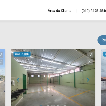
|
Área do Cliente
(019) 3475-454
Re
Cód.
11809