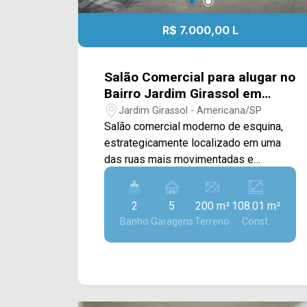
R$ 7.000,00 L
Salão Comercial para alugar no
Bairro Jardim Girassol em
Americana/SP
Jardim Girassol - Americana/SP
Salão comercial moderno de esquina,
estrategicamente localizado em uma
das ruas mais movimentadas e
valorizadas da cidade, sendo a escolha
perfeita para o segmento de
2
5
200 m²
108.01 m²
restaurantes, bares ou cafeterias. O
Banho
Garagens
Terreno
Const.
grande diferencial do imóvel fica por
conta de sua charmosa e ampla varanda
que contorna toda a fachada frontal e
lateral, proporcionando um ambiente
externo extremamente agradável para