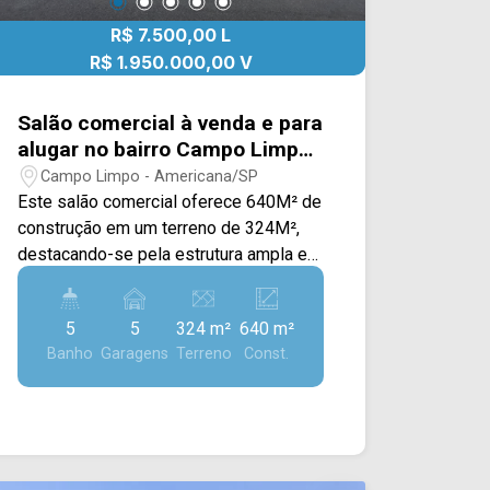
R$ 7.500,00 L
R$ 1.950.000,00 V
Salão comercial à venda e para
alugar no bairro Campo Limpo
em Americana/SP
Campo Limpo - Americana/SP
Este salão comercial oferece 640M² de
construção em um terreno de 324M²,
destacando-se pela estrutura ampla e
versátil, ideal para empresas, centros
de distribuição, lojas de grande porte,
5
5
324 m²
640 m²
academias, clínicas ou diversos outros
Banho
Garagens
Terreno
Const.
segmentos que necessitam de espaço
e excelente localização. O imóvel conta
com um amplo salão principal,
proporcionando grande flexibilidade
para adequação de layouts e operações