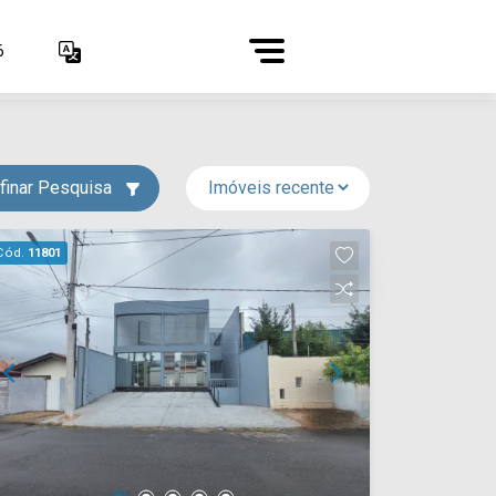
6
finar Pesquisa
Cód.
11801