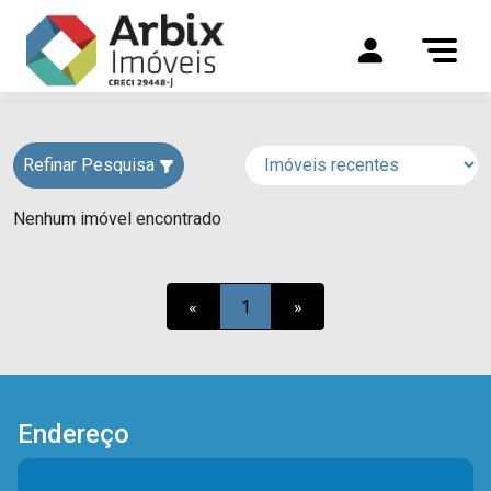
Refinar Pesquisa
Nenhum imóvel encontrado
«
1
»
Endereço