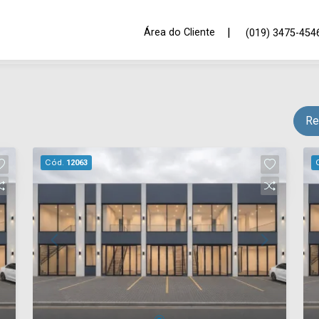
|
Área do Cliente
(019) 3475-454
Re
Cód.
12063