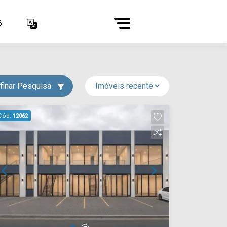
6
finar Pesquisa
Cód.
12062