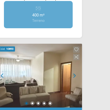
busca investir ou desenvolver um
projeto residencial e/ou comercial em
400 m²
uma das regiões mais valorizadas da
Terreno
cidade. Totalmente murado e com
portão, o imóvel proporciona mais
segurança e praticidade, estando
pronto para receber diferentes tipos de
projetos. Sua classificação mista
Cód.
10893
amplia as possibilidades de uso,
permitindo desde a construção de
residências amplas até salas
comerciais, escritórios, clínicas,
estabelecimentos de prestação de
serviços ou empreendimentos voltados
à geração de renda. A localização
estratégica é um dos grandes
diferenciais, oferecendo excelente
visibilidade, fácil acesso e alto