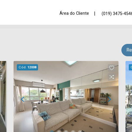
|
Área do Cliente
(019) 3475-454
Re
Cód.
12008