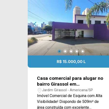
com a equipe da Arbix Imóveis e
agende a sua visita!! WhatsApp e
Telefone: (19) 3475-4546 ARBIX
IMÓVEIS - Presente em cada mudança!
R$ 15.000,00 L
Casa comercial para alugar no
bairro Girassol em
Americana/SP
Jardim Girassol - Americana/SP
Imóvel Comercial de Esquina com Alta
Visibilidade! Dispondo de 509m² de
área construída com excelente