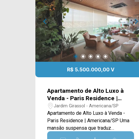
Entre em contato com a equipe da Arbix
Imóveis e agende a sua visita!!
WhatsApp e Telefone: 19 3475-4546
ARBIX IMÓVEIS - Presente em cada
mudança!
R$ 5.500.000,00 V
Apartamento de Alto Luxo à
Venda - Paris Residence |
Americana/SP
Jardim Girassol - Americana/SP
Apartamento de Alto Luxo à Venda -
Paris Residence | Americana/SP Uma
mansão suspensa que traduz
exclusividade, imponência e conforto