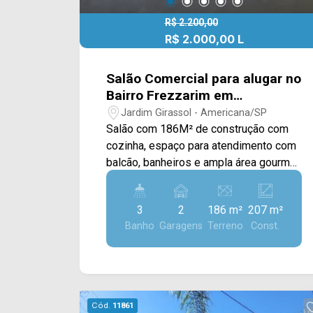
R$ 2.200,00
R$ 2.000,00 L
Salão Comercial para alugar no
Bairro Frezzarim em
Americana/SP.
Jardim Girassol - Americana/SP
Salão com 186M² de construção com
cozinha, espaço para atendimento com
balcão, banheiros e ampla área gourmet
externa coberta com churrasqueira. > 03
Banheiros. Com excelente localização
3
2
186 m²
207 m²
próxima a Av. Campos Salles, próximo a
Banho
Garagens
Terreno
Const.
supermercados, padarias, farmácias e
comércios em geral, ótimo para
empreender como bar, lanchonete,
restaurante entre outros, com intenso
corredor comercial. Entre em contato
Cód.
11861