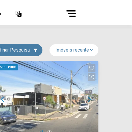
6
finar Pesquisa
Cód.
11883