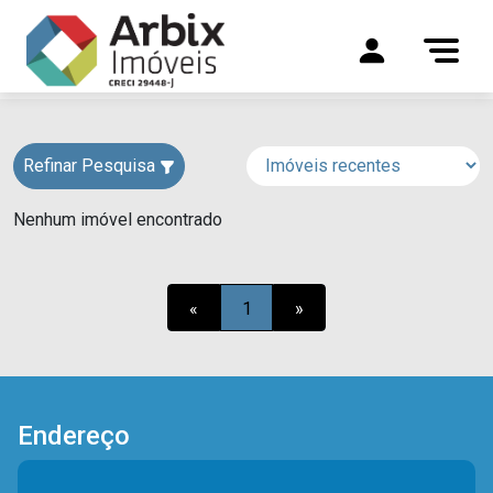
Refinar Pesquisa
Nenhum imóvel encontrado
«
1
»
Endereço