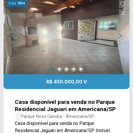
saúde, escolas e entre outros. Entre em contato
Cód.
7014
com a nossa equipe de vendas e agende a sua
visita!! WhatsApp e Telefone Arbix: (19) 3475-
4546 ARBIX IMÓVEIS - Presente em cada
mudança!
R$ 450.000,00 V
Casa disponível para venda no Parque
Residencial Jaguari em Americana/SP
Parque Nova Carioba - Americana/SP
Casa disponível para venda no Parque
Residencial Jaguari em Americana/SP Imóvel