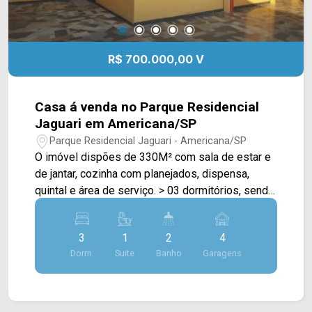
R$ 700.000,00 V
Casa á venda no Parque Residencial
Jaguari em Americana/SP
Parque Residencial Jaguari - Americana/SP
O imóvel dispões de 330M² com sala de estar e
de jantar, cozinha com planejados, dispensa,
quintal e área de serviço. > 03 dormitórios, sendo
01 suíte; > 03 banheiros, sendo 02 sociais; > 04
vagas de garagem. *Aceita permuta até 50%.
3
1
2
4
Localizado em Americana, o imóvel possui uma
Dorm.
Suite
Banho
Garagens
área com diversos comércios em volta, como
supermercados, restaurantes, postos de saúde,
farmácias, escolas, bancos e entre outros. Tem
fácil acesso a Av. do Compositor. Entre em