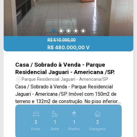
R$ 510.000,00
R$ 480.000,00 V
Casa / Sobrado à Venda - Parque
Residencial Jaguari - Americana /SP.
Parque Residencial Jaguari - Americana/SP
Casa / Sobrado à Venda - Parque Residencial
Jaguari - Americana /SP. Imóvel com 150m2 de
terreno e 132m2 de construção. No piso inferior
está a cozinha com planejados, dormitórios,
banheiro social, sala de estar, lavanderia coberta,
3
1
1
2
espaço gourmet com churrasqueira, pia, piso frio.
Dorm.
Suite
Banho
Garagens
No piso superior dormitório com suite, sala