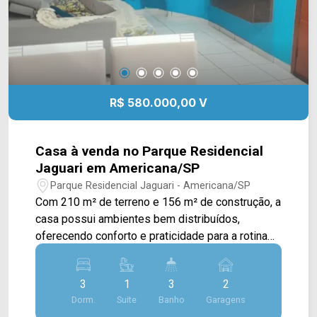
R$ 580.000,00 V
Casa à venda no Parque Residencial
Jaguari em Americana/SP
Parque Residencial Jaguari - Americana/SP
Com 210 m² de terreno e 156 m² de construção, a
casa possui ambientes bem distribuídos,
oferecendo conforto e praticidade para a rotina
da família. A área interna conta com sala de estar,
cozinha, área de serviço e uma planta funcional
3
1
3
2
com espaços pensados para o dia a dia. A área
Dorm.
Suite
Banho
Garagens
gourmet com churrasqueira é um dos destaques