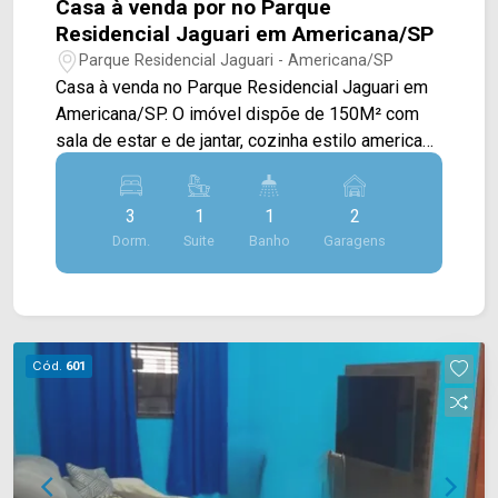
Casa à venda por no Parque
Residencial Jaguari em Americana/SP
Parque Residencial Jaguari - Americana/SP
Casa à venda no Parque Residencial Jaguari em
Americana/SP. O imóvel dispõe de 150M² com
sala de estar e de jantar, cozinha estilo americano
com conceito aberto e área de serviço. > 03
dormitórios, sendo 01 suíte; > 02 banheiros,
3
1
1
2
sendo 01 social; > 02 vagas de garagem.
Dorm.
Suite
Banho
Garagens
Localizado em Americana, o imóvel contém uma
área com diversos comércios em volta, como
supermercados, farmácias, bancos, restaurantes,
postos de saúde, escolas e entre outros. Entre
em contato com a nossa equipe de vendas e
Cód.
601
agende a sua visita!! WhatsApp e Telefone Arbix:
(19) 3475-4546 ARBIX IMÓVEIS - Presente em
cada mudança!