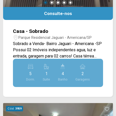
Consulte-nos
Casa - Sobrado
Parque Residencial Jaguari - Americana/SP
Sobrado a Venda- Bairro Jaguari - Americana -SP
Possui 02 Imóveis independentes agua, luz e
entrada, garagem para 02 carros! Casa térrea
possui 03 Quartos, sendo 01 suite, salas,
banheiro social, Cozinha e lavanderia. Possui
5
1
4
2
móveis planejados. Casa superior possui 02
Dorm.
Suite
Banho
Garagens
quartos, sala Cozinha, lavanderia e banheiro Área
com piscina e churrasqueira; Para maiores
informações entre em contato com a nossa
equipe! (19) 9.9604 2478
Cód.
3959