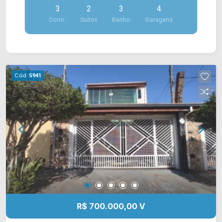
3
2
3
4
banheiros, sendo 03 sociais; > 04 vagas de
Dorm.
Suítes
Banho
Garagens
garagem. Localizado em Americana, o imóvel
contém uma área com diversos comércios em
volta, como supermercados, farmácias, bancos,
restaurantes, postos de saúde, escolas e entre
outros. Além de conter fácil acesso a Av. Santa
Cód.
5941
Cecília Entre em contato com a nossa equipe de
vendas e agende a sua visita!! WhatsApp e
Telefone Arbix: (19) 3475-4546 ARBIX IMÓVEIS -
Presente em cada mudança!
R$ 700.000,00 V