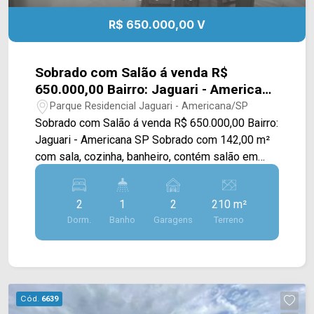
R$ 650.000,00 V
Sobrado com Salão á venda R$
650.000,00 Bairro: Jaguari - Americana
SP
Parque Residencial Jaguari - Americana/SP
Sobrado com Salão á venda R$ 650.000,00 Bairro:
Jaguari - Americana SP Sobrado com 142,00 m²
com sala, cozinha, banheiro, contém salão em
baixo com 92.00 m² e uma edícula no fundo com
60,00 m² > 02 dormitórios > 01 Banheiro > 02
2
1
2
210 m²
vagas de garagem * Excelente imóvel para
Dorm.
Banho
Garagens
Terreno
moradia ou renda. Para maiores informações
entre em contato com nossos corretores de
plantão no telefone (19) 99604-2478.
Cód.
6639