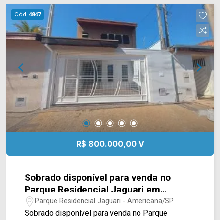
contato com a nossa equipe de vendas e agende
Cód.
4847
a sua visita!! WhatsApp e Telefone Arbix: (19)
3475-4546 ARBIX IMÓVEIS - Presente em cada
mudança!
R$ 800.000,00 V
Sobrado disponível para venda no
Parque Residencial Jaguari em
Americana/SP.
Parque Residencial Jaguari - Americana/SP
Sobrado disponível para venda no Parque