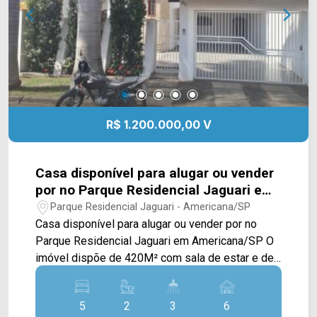
4546 ARBIX IMÓVEIS - Presente em cada
mudança!
R$ 1.200.000,00 V
Casa disponível para alugar ou vender
por no Parque Residencial Jaguari em
Americana/SP
Parque Residencial Jaguari - Americana/SP
Casa disponível para alugar ou vender por no
Parque Residencial Jaguari em Americana/SP O
imóvel dispõe de 420M² com sala de estar e de
jantar, cozinha planejada, jardim, espaço gourmet,
escritório, sacada e área de serviço. Contém
5
2
3
6
também um quarto de despejo. > 05 dormitórios,