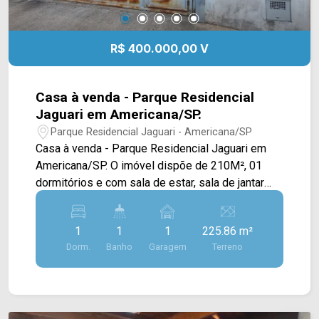
R$ 400.000,00 V
Casa à venda - Parque Residencial
Jaguari em Americana/SP.
Parque Residencial Jaguari - Americana/SP
Casa à venda - Parque Residencial Jaguari em
Americana/SP. O imóvel dispõe de 210M², 01
dormitórios e com sala de estar, sala de jantar
conjugado com a cozinha, área de serviço. > 01
dormitórios > 02 banheiros, sendo 02 sociais; >
1
1
1
225.86 m²
01 vaga de garagem. Aceita financiamento. Não
Dorm.
Banho
Garagem
Terreno
aceita permuta. Localizado em Americana, o
imóvel contém uma área com diversos
comércios em volta, como supermercados,
farmácias, bancos, restaurantes, postos de