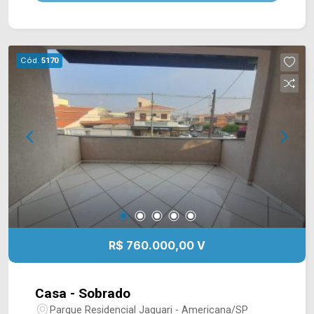
intima, sacada. > 03 dormitorios, sendo 1 com
suíte. > 02 banheiros, sendo 1 com suíte e 1
social. > 02 vagas de garagem Aceita
financiamento. Aceita permuta em terreno em
Cód.
5170
Nova Odessa. Localização próximo a
supermercado, restaurantes e farmácias,
escolas. Perto da av. Compositor. Entre em
contato com a nossa equipe de vendas e agende
a sua visita!! WhatsApp e Telefone Arbix: (19)
3475-4546 ARBIX IMÓVEIS - Presente em cada
mudança!
R$ 760.000,00 V
Casa - Sobrado
Parque Residencial Jaguari - Americana/SP