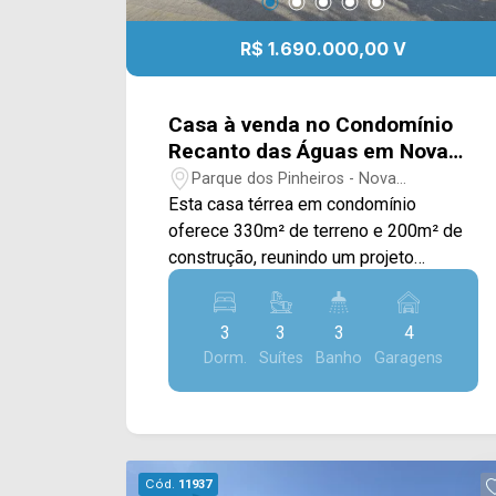
R$ 1.690.000,00 V
Casa à venda no Condomínio
Recanto das Águas em Nova
Odessa/SP
Parque dos Pinheiros - Nova
Odessa/SP
Esta casa térrea em condomínio
oferece 330m² de terreno e 200m² de
construção, reunindo um projeto
contemporâneo, ambientes amplos e
acabamentos de alto padrão, sendo
3
3
3
4
ideal para quem busca conforto,
Dorm.
Suítes
Banho
Garagens
sofisticação e qualidade de vida. A área
social conta com uma ampla sala de
estar e sala de jantar integradas,
valorizadas pelo pé-direito duplo,
proporcionando maior sensação de
Cód.
11937