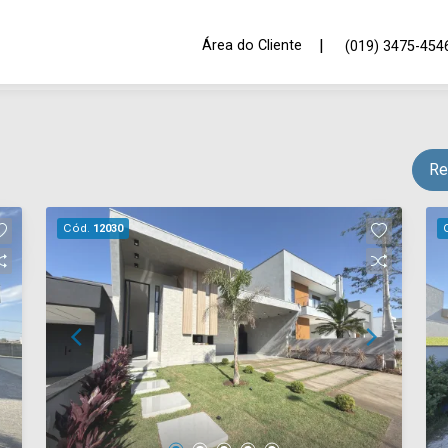
|
Área do Cliente
(019) 3475-454
Re
Cód.
12030