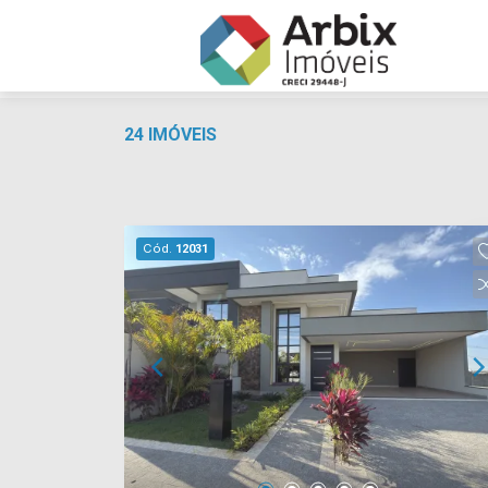
24 IMÓVEIS
Cód.
12031