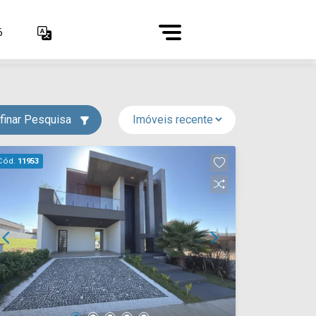
6
finar Pesquisa
Cód.
11953