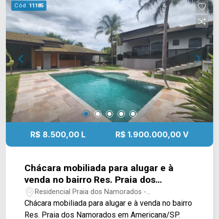
Esta região conta cm a Represa do Salto Grande
Cód.
11185
e outras chácaras ao redor. Entre em contato com
a equipe da Arbix Imóveis e agende a sua visita!!
WhatsApp e Telefone: (19) 3475-4546 ARBIX
IMÓVEIS - Presente em cada mudança!
R$ 8.500,00 L
R$ 1.900.000,00 V
Chácara mobiliada para alugar e à
venda no bairro Res. Praia dos
Namorados em Americana/SP
Residencial Praia dos Namorados -
Americana/SP
Chácara mobiliada para alugar e à venda no bairro
Res. Praia dos Namorados em Americana/SP.