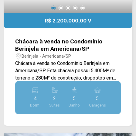
R$ 2.200.000,00 V
Chácara à venda no Condomínio
Berinjela em Americana/SP
Berinjela - Americana/SP
Chácara à venda no Condomínio Berinjela em
Americana/SP. Esta chácara possui 5.400M² de
terreno e 280M² de construção, dispostos em
sala de estar e de jantar integradas, cozinha e
área de serviço. > 04 quartos, sendo 02 suítes; >
4
2
5
5
05 banheiros, sendo 01 social, 01 externo e 01
Dorm.
Suítes
Banho
Garagens
lavabo; > 05 vagas de garagem, sendo 03
cobertas. *Aceita financiamento. *Aceita permuta.
Localizado na Av. Santino Faraone, estando
próximo à Rua Otávio Tancredi e Rod. Anhanguera.