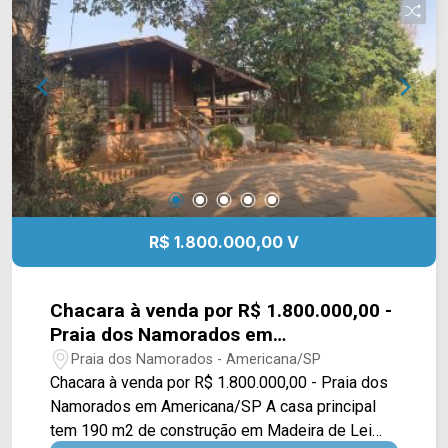
banheiros, sendo 01 lavabo e 01 de serviço; > 04
vagas de garagem. Localizado próximo a Av.
Comendador Thomáz Fortunato e Rod.
Anhanguera. Em sua região possui fácil acesso
ao supermercado Pague Menos e Atacadão, e a
Maravilhas do Lar. Entre em contato com a equipe
da Arbix Imóveis e agende a sua visita!!
WhatsApp e Telefone: (19) 3475-4546 ARBIX
IMÓVEIS - Presente em cada mudança!
R$ 1.800.000,00 V
Chacara à venda por R$ 1.800.000,00 -
Praia dos Namorados em
Americana/SP
Praia dos Namorados - Americana/SP
Chacara à venda por R$ 1.800.000,00 - Praia dos
Namorados em Americana/SP A casa principal
tem 190 m2 de construção em Madeira de Lei