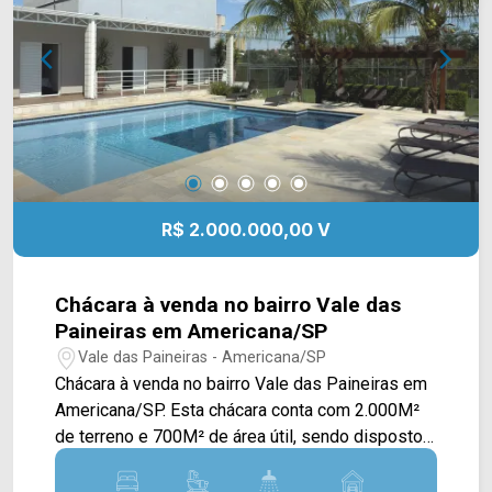
Feola e Av. Antônio Centurione Boer. Esta região
conta com escola Curumim, restaurantes e
praças. Entre em contato com a equipe da Arbix
Imóveis e agende a sua visita!! WhatsApp e
Telefone: (19) 3475-4546 ARBIX IMÓVEIS -
Presente em cada mudança!
R$ 2.000.000,00 V
Chácara à venda no bairro Vale das
Paineiras em Americana/SP
Vale das Paineiras - Americana/SP
Chácara à venda no bairro Vale das Paineiras em
Americana/SP. Esta chácara conta com 2.000M²
de terreno e 700M² de área útil, sendo dispostos
em casa principal e área de lazer. Na casa
principal é toda avarandada e contém sala de