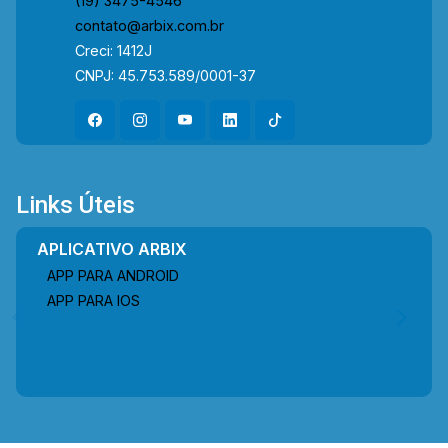
(19) 3475-4546
cada mudança! Estuda permuta com imóveis de
contato@arbix.com.br
menor valor e área comercial.
Creci: 1412J
CNPJ: 45.753.589/0001-37
Links Úteis
APLICATIVO ARBIX
APP PARA ANDROID
APP PARA IOS